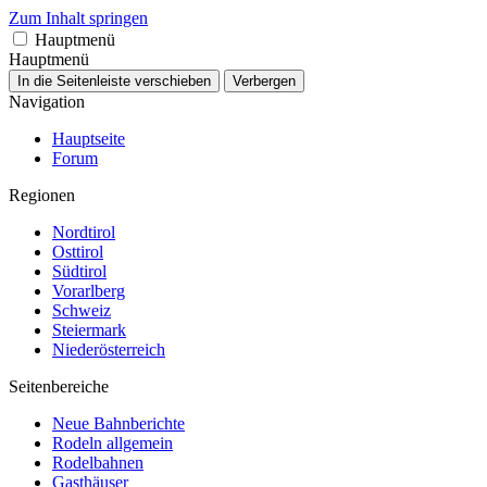
Zum Inhalt springen
Hauptmenü
Hauptmenü
In die Seitenleiste verschieben
Verbergen
Navigation
Hauptseite
Forum
Regionen
Nordtirol
Osttirol
Südtirol
Vorarlberg
Schweiz
Steiermark
Niederösterreich
Seitenbereiche
Neue Bahnberichte
Rodeln allgemein
Rodelbahnen
Gasthäuser