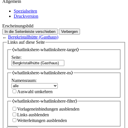
Allgemein
Spezialseiten
Druckversion
Erscheinungsbild
In die Seitenleiste verschieben
Verbergen
←
Bergkristallhütte (Gasthaus)
Links auf diese Seite
⧼whatlinkshere-whatlinkshere-target⧽
Seite:
⧼whatlinkshere-whatlinkshere-ns⧽
Namensraum:
Auswahl umkehren
⧼whatlinkshere-whatlinkshere-filter⧽
Vorlageneinbindungen ausblenden
Links ausblenden
Weiterleitungen ausblenden