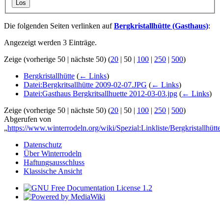
Los
Die folgenden Seiten verlinken auf
Bergkristallhütte (Gasthaus)
:
Angezeigt werden 3 Einträge.
Zeige (
vorherige 50
|
nächste 50
) (
20
|
50
|
100
|
250
|
500
)
Bergkristallhütte
(
← Links
)
Datei:Bergkritsallhütte 2009-02-07.JPG
(
← Links
)
Datei:Gasthaus Bergkritsallhuette 2012-03-03.jpg
(
← Links
)
Zeige (
vorherige 50
|
nächste 50
) (
20
|
50
|
100
|
250
|
500
)
Abgerufen von
„
https://www.winterrodeln.org/wiki/Spezial:Linkliste/Bergkristallhüt
Datenschutz
Über Winterrodeln
Haftungsausschluss
Klassische Ansicht