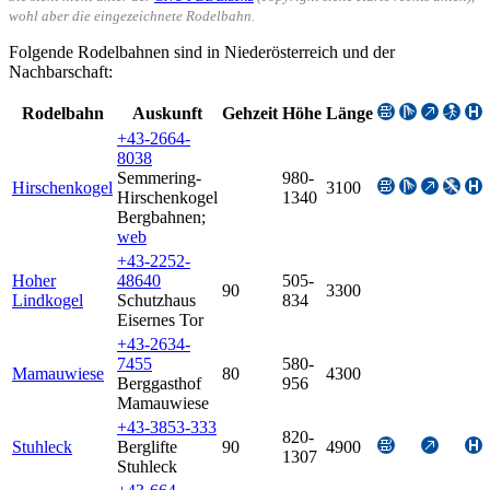
wohl aber die eingezeichnete Rodelbahn.
Folgende Rodelbahnen sind in Niederösterreich und der
Nachbarschaft:
Rodelbahn
Auskunft
Gehzeit
Höhe
Länge
+43-2664-
8038
Semmering-
980-
Hirschenkogel
3100
Hirschenkogel
1340
Bergbahnen
;
web
+43-2252-
Hoher
48640
505-
90
3300
Lindkogel
Schutzhaus
834
Eisernes Tor
+43-2634-
7455
580-
Mamauwiese
80
4300
Berggasthof
956
Mamauwiese
+43-3853-333
820-
Stuhleck
Berglifte
90
4900
1307
Stuhleck