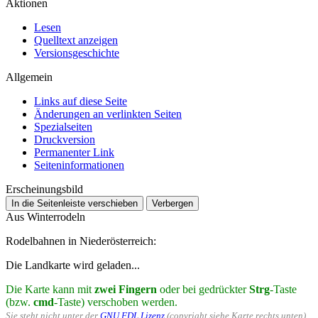
Aktionen
Lesen
Quelltext anzeigen
Versionsgeschichte
Allgemein
Links auf diese Seite
Änderungen an verlinkten Seiten
Spezialseiten
Druckversion
Permanenter Link
Seiten­­informationen
Erscheinungsbild
In die Seitenleiste verschieben
Verbergen
Aus Winterrodeln
Rodelbahnen in Niederösterreich:
Die Landkarte wird geladen...
Die Karte kann mit
zwei Fingern
oder bei gedrückter
Strg
-Taste
(bzw.
cmd
-Taste) verschoben werden.
Sie steht nicht unter der
GNU FDL Lizenz
(copyright siehe Karte rechts unten),