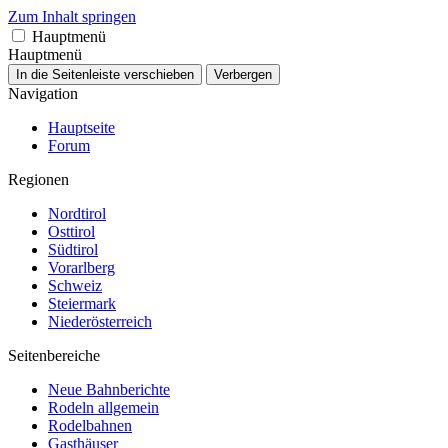
Zum Inhalt springen
Hauptmenü
Hauptmenü
In die Seitenleiste verschieben
Verbergen
Navigation
Hauptseite
Forum
Regionen
Nordtirol
Osttirol
Südtirol
Vorarlberg
Schweiz
Steiermark
Niederösterreich
Seitenbereiche
Neue Bahnberichte
Rodeln allgemein
Rodelbahnen
Gasthäuser