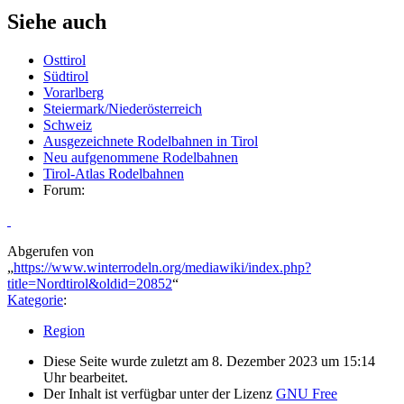
Siehe auch
Osttirol
Südtirol
Vorarlberg
Steiermark/Niederösterreich
Schweiz
Ausgezeichnete Rodelbahnen in Tirol
Neu aufgenommene Rodelbahnen
Tirol-Atlas Rodelbahnen
Forum:
Abgerufen von
„
https://www.winterrodeln.org/mediawiki/index.php?
title=Nordtirol&oldid=20852
“
Kategorie
:
Region
Diese Seite wurde zuletzt am 8. Dezember 2023 um 15:14
Uhr bearbeitet.
Der Inhalt ist verfügbar unter der Lizenz
GNU Free