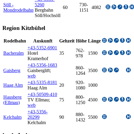
Söll -
5260
730-
60
4082
Mondrodelbahn
Bergbahn
1151
Söll/Hochsöll
Region Kitzbühel
Rodelbahn
Auskunft
Gehzeit
Höhe
Länge
+43-5352-6901
762-
Bacheralm
Hotel
35
1590
978
Kramerhof
+43-5356-1683
860-
Gaisberg
Gaisberglift
;
3500
1264
web
+43-5335-8181
920-
Haag Alm
20
1000
Haag Alm
1080
+43-50509-410
Hausberg
800-
TV Ellmau
;
75
4500
(Ellmau)
1250
web
+43-5356-
880-
Kelchalm
20299
90
5500
1432
Kelchalm