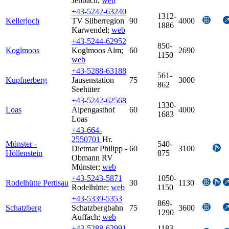
Jenbach
;
web
+43-5242-63240
1312-
Kellerjoch
TV Silberregion
90
4000
1886
Karwendel
;
web
+43-5244-62952
850-
Koglmoos
Koglmoos Alm
;
60
2690
1150
web
+43-5288-63188
561-
Kupfnerberg
Jausenstation
75
3000
862
Seehüter
+43-5242-62568
1330-
Loas
Alpengasthof
60
4000
1683
Loas
+43-664-
2550701
Hr.
Münster -
540-
Dietmar Philipp -
60
3100
Höllenstein
875
Obmann RV
Münster
;
web
+43-5243-5871
1050-
Rodelhütte Pertisau
30
1130
Rodelhütte
;
web
1150
+43-5339-5353
869-
Schatzberg
Schatzbergbahn
75
3600
1290
Auffach
;
web
+43-5288-62991
1183-