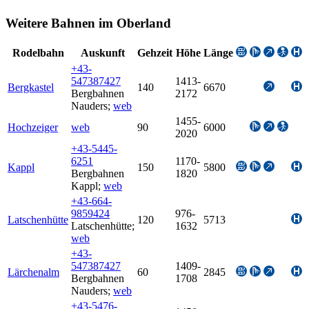
Weitere Bahnen im Oberland
Rodelbahn
Auskunft
Gehzeit
Höhe
Länge
+43-
547387427
1413-
Bergkastel
140
6670
Bergbahnen
2172
Nauders
;
web
1455-
Hochzeiger
web
90
6000
2020
+43-5445-
6251
1170-
Kappl
150
5800
Bergbahnen
1820
Kappl
;
web
+43-664-
9859424
976-
Latschenhütte
120
5713
Latschenhütte
;
1632
web
+43-
547387427
1409-
Lärchenalm
60
2845
Bergbahnen
1708
Nauders
;
web
+43-5476-