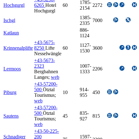
1785-
Hochgurgl
6265
Hotel
60
2272
2154
Hochgurgl
1385-
Ischgl
7000
2335
886-
Katlaun
1124
+43-5675-
1127-
Krinnenalplifte
8250
Lifte
60
3600
1530
Nesselwängle
+43-5673-
2323
1007-
Lermoos
2206
Bergbahnen
1333
Langes
;
web
+43-57200-
500
Ötztal
914-
Piburg
10
450
Tourismus
;
955
web
+43-57200-
500
Ötztal
835-
Sautens
45
815
Tourismus
;
927
web
+43-50-225-
Schnadiger
200
1597-