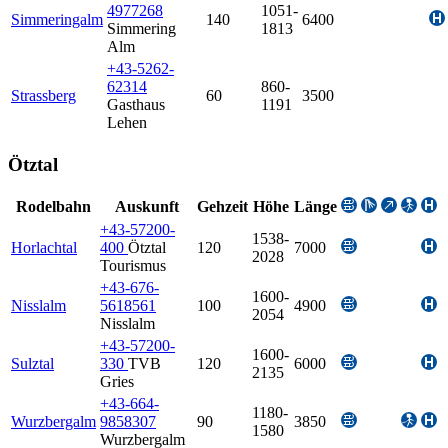
4977268
1051-
Simmeringalm
140
6400
Simmering
1813
Alm
+43-5262-
62314
860-
Strassberg
60
3500
Gasthaus
1191
Lehen
Ötztal
Rodelbahn
Auskunft
Gehzeit
Höhe
Länge
+43-57200-
1538-
Horlachtal
400
Ötztal
120
7000
2028
Tourismus
+43-676-
1600-
Nisslalm
5618561
100
4900
2054
Nisslalm
+43-57200-
1600-
Sulztal
330
TVB
120
6000
2135
Gries
+43-664-
1180-
Wurzbergalm
9858307
90
3850
1580
Wurzbergalm