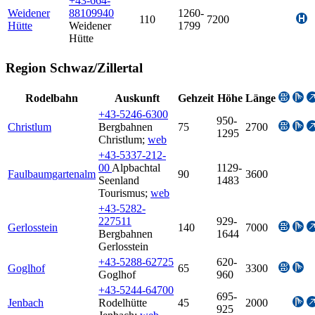
+43-664-
Weidener
88109940
1260-
110
7200
Hütte
Weidener
1799
Hütte
Region Schwaz/Zillertal
Rodelbahn
Auskunft
Gehzeit
Höhe
Länge
+43-5246-6300
950-
Christlum
Bergbahnen
75
2700
1295
Christlum
;
web
+43-5337-212-
00
Alpbachtal
1129-
Faulbaumgartenalm
90
3600
Seenland
1483
Tourismus
;
web
+43-5282-
227511
929-
Gerlosstein
140
7000
Bergbahnen
1644
Gerlosstein
+43-5288-62725
620-
Goglhof
65
3300
Goglhof
960
+43-5244-64700
695-
Jenbach
Rodelhütte
45
2000
925