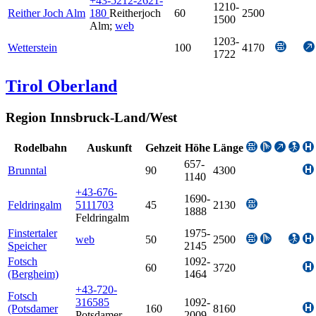
+43-5212-2621-
1210-
Reither Joch Alm
180
Reitherjoch
60
2500
1500
Alm
;
web
1203-
Wetterstein
100
4170
1722
Tirol Oberland
Region Innsbruck-Land/West
Rodelbahn
Auskunft
Gehzeit
Höhe
Länge
657-
Brunntal
90
4300
1140
+43-676-
1690-
Feldringalm
5111703
45
2130
1888
Feldringalm
Finstertaler
1975-
web
50
2500
Speicher
2145
Fotsch
1092-
60
3720
(Bergheim)
1464
+43-720-
Fotsch
316585
1092-
(Potsdamer
160
8160
Potsdamer
2009