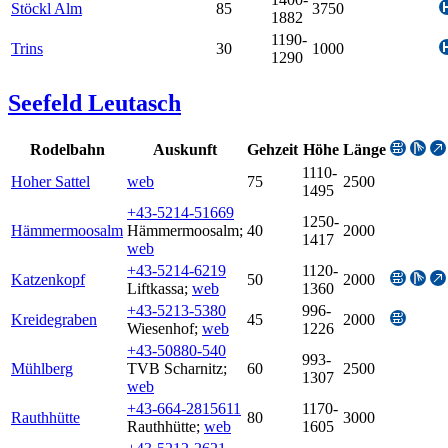
Stöckl Alm
85
3750
1882
1190-
Trins
30
1000
1290
Seefeld Leutasch
Rodelbahn
Auskunft
Gehzeit
Höhe
Länge
1110-
Hoher Sattel
web
75
2500
1495
+43-5214-51669
1250-
Hämmermoosalm
Hämmermoosalm
;
40
2000
1417
web
+43-5214-6219
1120-
Katzenkopf
50
2000
Liftkassa
;
web
1360
+43-5213-5380
996-
Kreidegraben
45
2000
Wiesenhof
;
web
1226
+43-50880-540
993-
Mühlberg
TVB Scharnitz
;
60
2500
1307
web
+43-664-2815611
1170-
Rauthhütte
80
3000
Rauthhütte
;
web
1605