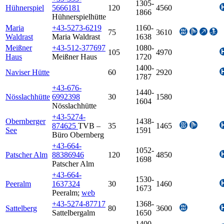
1305-
Hühnerspiel
5666181
120
4560
1866
Hühnerspielhütte
Maria
+43-5273-6219
1160-
75
3610
Waldrast
Maria Waldrast
1638
Meißner
+43-512-377697
1080-
105
4970
Haus
Meißner Haus
1720
1400-
Naviser Hütte
60
2920
1787
+43-676-
1440-
Nösslachhütte
6992398
30
1580
1604
Nösslachhütte
+43-5274-
Obernberger
1438-
874625
TVB –
35
1465
See
1591
Büro Obernberg
+43-664-
1052-
Patscher Alm
88386946
120
4850
1698
Patscher Alm
+43-664-
1530-
Peeralm
1637324
30
1460
1673
Peeralm
;
web
+43-5274-87717
1368-
Sattelberg
80
3600
Sattelbergalm
1650
1400-