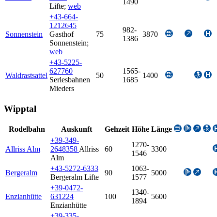
1490
Lifte
;
web
+43-664-
1212645
982-
Sonnenstein
Gasthof
75
3870
1386
Sonnenstein
;
web
+43-5225-
627760
1565-
Waldrastsattel
50
1400
Serlesbahnen
1685
Mieders
Wipptal
Rodelbahn
Auskunft
Gehzeit
Höhe
Länge
+39-349-
1270-
Allriss Alm
2648358
Allriss
60
3300
1546
Alm
+43-5272-6333
1063-
Bergeralm
90
5000
Bergeralm Lifte
1577
+39-0472-
1340-
Enzianhütte
631224
100
5600
1894
Enzianhütte
+39-335-