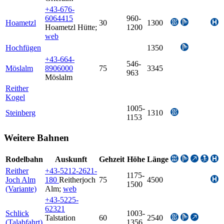
+43-676-
6064415
960-
Hoametzl
30
1300
Hoametzl Hütte
;
1200
web
Hochfügen
1350
+43-664-
546-
Möslalm
8906000
75
3345
963
Möslalm
Reither
Kogel
1005-
Steinberg
1310
1153
Weitere Bahnen
Rodelbahn
Auskunft
Gehzeit
Höhe
Länge
Reither
+43-5212-2621-
1175-
Joch Alm
180
Reitherjoch
75
4500
1500
(Variante)
Alm
;
web
+43-5225-
62321
Schlick
1003-
Talstation
60
2540
(Talabfahrt)
1356