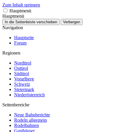
Zum Inhalt springen
Hauptmenü
Hauptmenü
In die Seitenleiste verschieben
Verbergen
Navigation
Hauptseite
Forum
Regionen
Nordtirol
Osttirol
Südtirol
Vorarlberg
Schweiz
Steiermark
Niederösterreich
Seitenbereiche
Neue Bahnberichte
Rodeln allgemein
Rodelbahnen
Gasthäuser