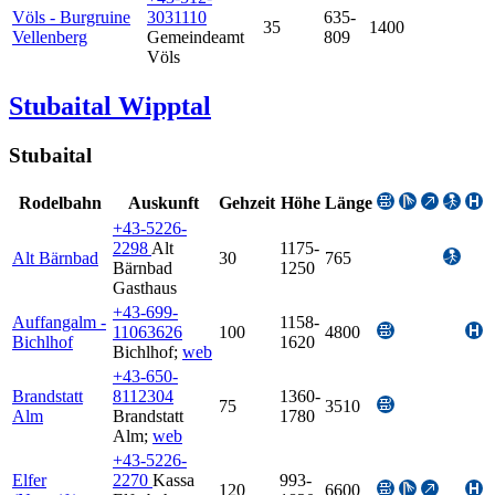
Völs - Burgruine
3031110
635-
35
1400
Vellenberg
Gemeindeamt
809
Völs
Stubaital Wipptal
Stubaital
Rodelbahn
Auskunft
Gehzeit
Höhe
Länge
+43-5226-
2298
Alt
1175-
Alt Bärnbad
30
765
Bärnbad
1250
Gasthaus
+43-699-
Auffangalm -
1158-
11063626
100
4800
Bichlhof
1620
Bichlhof
;
web
+43-650-
Brandstatt
8112304
1360-
75
3510
Alm
Brandstatt
1780
Alm
;
web
+43-5226-
Elfer
2270
Kassa
993-
120
6600