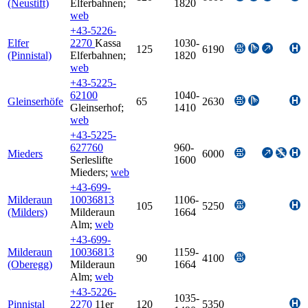
(Neustift)
Elferbahnen
;
1820
web
+43-5226-
Elfer
2270
Kassa
1030-
125
6190
(Pinnistal)
Elferbahnen
;
1820
web
+43-5225-
62100
1040-
Gleinserhöfe
65
2630
Gleinserhof
;
1410
web
+43-5225-
627760
960-
Mieders
6000
Serleslifte
1600
Mieders
;
web
+43-699-
Milderaun
10036813
1106-
105
5250
(Milders)
Milderaun
1664
Alm
;
web
+43-699-
Milderaun
10036813
1159-
90
4100
(Oberegg)
Milderaun
1664
Alm
;
web
+43-5226-
1035-
Pinnistal
2270
11er
120
5350