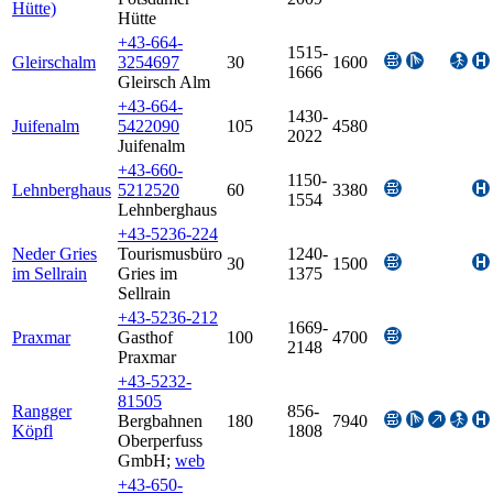
Hütte)
Hütte
+43-664-
1515-
Gleirschalm
3254697
30
1600
1666
Gleirsch Alm
+43-664-
1430-
Juifenalm
5422090
105
4580
2022
Juifenalm
+43-660-
1150-
Lehnberghaus
5212520
60
3380
1554
Lehnberghaus
+43-5236-224
Neder Gries
Tourismusbüro
1240-
30
1500
im Sellrain
Gries im
1375
Sellrain
+43-5236-212
1669-
Praxmar
Gasthof
100
4700
2148
Praxmar
+43-5232-
81505
Rangger
856-
Bergbahnen
180
7940
Köpfl
1808
Oberperfuss
GmbH
;
web
+43-650-