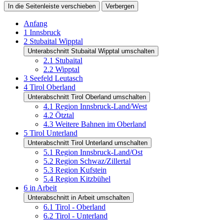
In die Seitenleiste verschieben
Verbergen
Anfang
1
Innsbruck
2
Stubaital Wipptal
Unterabschnitt Stubaital Wipptal umschalten
2.1
Stubaital
2.2
Wipptal
3
Seefeld Leutasch
4
Tirol Oberland
Unterabschnitt Tirol Oberland umschalten
4.1
Region Innsbruck-Land/West
4.2
Ötztal
4.3
Weitere Bahnen im Oberland
5
Tirol Unterland
Unterabschnitt Tirol Unterland umschalten
5.1
Region Innsbruck-Land/Ost
5.2
Region Schwaz/Zillertal
5.3
Region Kufstein
5.4
Region Kitzbühel
6
in Arbeit
Unterabschnitt in Arbeit umschalten
6.1
Tirol - Oberland
6.2
Tirol - Unterland