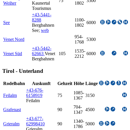
75
3300
Weiher
Kaunertal
1802
Tourismus
+43-5441-
8288
1100-
See
6000
Bergbahnen
1802
See
;
web
954-
Venet Nord
5300
1768
+43-5442-
1535-
Venet Süd
62663
Venet
105
6000
2212
Bergbahnen
Tirol - Unterland
Rodelbahn
Auskunft
Gehzeit
Höhe
Länge
+43-676-
1085-
Feilalm
6158919
75
3150
1367
Feilalm
704-
Grafenast
90
4500
1347
+43-677-
1340-
Grieralm
62998410
90
5000
1786
Grieralm