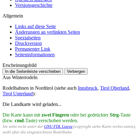
Versionsgeschichte
Allgemein
Links auf diese Seite
Änderungen an verlinkten Seiten
Spezialseiten
Druckversion
Permanenter Link
Seiten­­informationen
Erscheinungsbild
In die Seitenleiste verschieben
Verbergen
Aus Winterrodeln
Rodelbahnen in Nordtirol (siehe auch
Innsbruck
,
Tirol Oberland
,
Tirol Unterland
):
Die Landkarte wird geladen...
Die Karte kann mit
zwei Fingern
oder bei gedrückter
Strg
-Taste
(bzw.
cmd
-Taste) verschoben werden.
Sie steht nicht unter der
GNU FDL Lizenz
(copyright siehe Karte rechts unten),
wohl aber die eingezeichnete Rodelbahn.