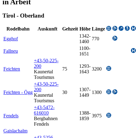
in Arbeit
Tirol - Oberland
Rodelbahn
Auskunft
Gehzeit
Höhe
Länge
1342-
Egghof
770
1460
1100-
Fallneu
1651
+43-50-225-
200
1293-
Feichten
75
3200
Kaunertal
1643
Tourismus
+43-50-225-
200
1307-
Feichten - Ögg
30
1300
Kaunertal
1449
Tourismus
+43-5472-
616010
1388-
Fendels
3975
Bergbahnen
1859
Fendels
Gaislachalm
+43-5256-