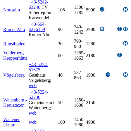
+43-5242-
63240
TV
1300-
Nonsalm
105
5900
Silberregion
1785
Karwendel
+43-664-
740-
Rumer Alm
4276159
90
3900
1243
Rumer Alm
790-
Runstboden
30
1280
950
Volderberg
1389-
60
2180
Krepperhütte
1663
+43-5224-
51675
587-
Vögelsberg
Gasthaus
40
1900
863
Vögelsberg
;
web
+43-5224-
52230
Wattenberg -
1350-
Gemeindeamt
50
2150
Kreuztaxen
1600
Wattenberg
;
web
Wattener
1450-
web
100
4900
Lizum
1980