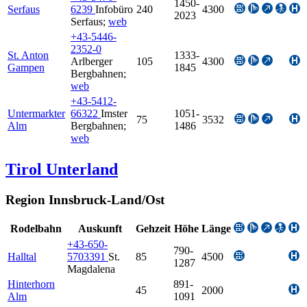
1450-
Serfaus
6239
Infobüro
240
4300
2023
Serfaus
;
web
+43-5446-
2352-0
St. Anton
1333-
Arlberger
105
4300
Gampen
1845
Bergbahnen
;
web
+43-5412-
Untermarkter
66322
Imster
1051-
75
3532
Alm
Bergbahnen
;
1486
web
Tirol Unterland
Region Innsbruck-Land/Ost
Rodelbahn
Auskunft
Gehzeit
Höhe
Länge
+43-650-
790-
Halltal
5703391
St.
85
4500
1287
Magdalena
Hinterhorn
891-
45
2000
Alm
1091