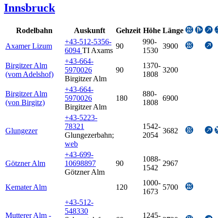
Innsbruck
Rodelbahn
Auskunft
Gehzeit
Höhe
Länge
+43-512-5356-
990-
Axamer Lizum
90
3900
6094
TI Axams
1530
+43-664-
Birgitzer Alm
1370-
5970026
90
3200
(vom Adelshof)
1808
Birgitzer Alm
+43-664-
Birgitzer Alm
880-
5970026
180
6900
(von Birgitz)
1808
Birgitzer Alm
+43-5223-
78321
1542-
Glungezer
3682
Glungezerbahn
;
2054
web
+43-699-
1088-
Götzner Alm
10698897
90
2967
1542
Götzner Alm
1000-
Kemater Alm
120
5700
1673
+43-512-
548330
Mutterer Alm -
1245-