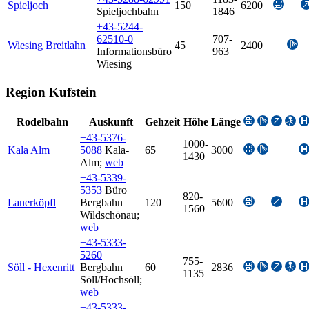
Spieljoch
150
6200
Spieljochbahn
1846
+43-5244-
62510-0
707-
Wiesing Breitlahn
45
2400
Informationsbüro
963
Wiesing
Region Kufstein
Rodelbahn
Auskunft
Gehzeit
Höhe
Länge
+43-5376-
1000-
Kala Alm
5088
Kala-
65
3000
1430
Alm
;
web
+43-5339-
5353
Büro
820-
Lanerköpfl
Bergbahn
120
5600
1560
Wildschönau
;
web
+43-5333-
5260
755-
Söll - Hexenritt
Bergbahn
60
2836
1135
Söll/Hochsöll
;
web
+43-5333-