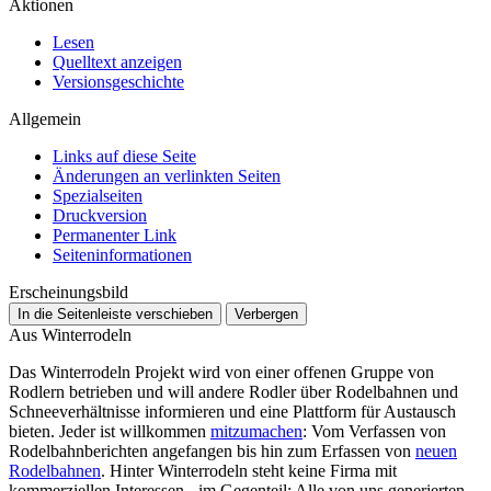
Aktionen
Lesen
Quelltext anzeigen
Versionsgeschichte
Allgemein
Links auf diese Seite
Änderungen an verlinkten Seiten
Spezialseiten
Druckversion
Permanenter Link
Seiten­­informationen
Erscheinungsbild
In die Seitenleiste verschieben
Verbergen
Aus Winterrodeln
Das Winterrodeln Projekt wird von einer offenen Gruppe von
Rodlern betrieben und will andere Rodler über Rodelbahnen und
Schneeverhältnisse informieren und eine Plattform für Austausch
bieten. Jeder ist willkommen
mitzumachen
: Vom Verfassen von
Rodelbahnberichten angefangen bis hin zum Erfassen von
neuen
Rodelbahnen
. Hinter Winterrodeln steht keine Firma mit
kommerziellen Interessen - im Gegenteil: Alle von uns generierten