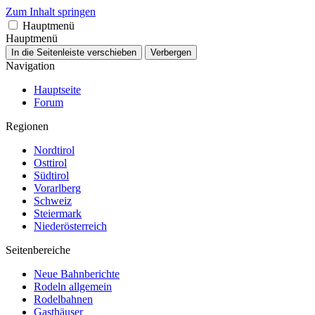
Zum Inhalt springen
Hauptmenü
Hauptmenü
In die Seitenleiste verschieben
Verbergen
Navigation
Hauptseite
Forum
Regionen
Nordtirol
Osttirol
Südtirol
Vorarlberg
Schweiz
Steiermark
Niederösterreich
Seitenbereiche
Neue Bahnberichte
Rodeln allgemein
Rodelbahnen
Gasthäuser