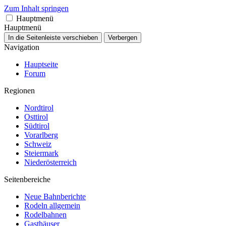
Zum Inhalt springen
Hauptmenü
Hauptmenü
In die Seitenleiste verschieben
Verbergen
Navigation
Hauptseite
Forum
Regionen
Nordtirol
Osttirol
Südtirol
Vorarlberg
Schweiz
Steiermark
Niederösterreich
Seitenbereiche
Neue Bahnberichte
Rodeln allgemein
Rodelbahnen
Gasthäuser