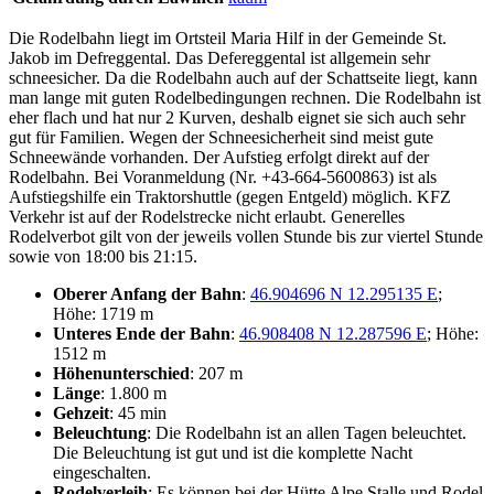
Die Rodelbahn liegt im Ortsteil Maria Hilf in der Gemeinde St.
Jakob im Defreggental. Das Defereggental ist allgemein sehr
schneesicher. Da die Rodelbahn auch auf der Schattseite liegt, kann
man lange mit guten Rodelbedingungen rechnen. Die Rodelbahn ist
eher flach und hat nur 2 Kurven, deshalb eignet sie sich auch sehr
gut für Familien. Wegen der Schneesicherheit sind meist gute
Schneewände vorhanden. Der Aufstieg erfolgt direkt auf der
Rodelbahn. Bei Voranmeldung (Nr. +43-664-5600863) ist als
Aufstiegshilfe ein Traktorshuttle (gegen Entgeld) möglich. KFZ
Verkehr ist auf der Rodelstrecke nicht erlaubt. Generelles
Rodelverbot gilt von der jeweils vollen Stunde bis zur viertel Stunde
sowie von 18:00 bis 21:15.
Oberer Anfang der Bahn
:
46.904696 N 12.295135 E
;
Höhe: 1719 m
Unteres Ende der Bahn
:
46.908408 N 12.287596 E
; Höhe:
1512 m
Höhenunterschied
: 207 m
Länge
: 1.800 m
Gehzeit
: 45 min
Beleuchtung
: Die Rodelbahn ist an allen Tagen beleuchtet.
Die Beleuchtung ist gut und ist die komplette Nacht
eingeschalten.
Rodelverleih
: Es können bei der Hütte Alpe Stalle und Rodel