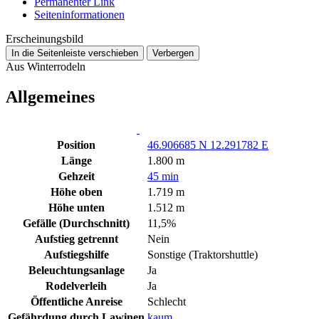
Permanenter Link
Seiten­­informationen
Erscheinungsbild
In die Seitenleiste verschieben
Verbergen
Aus Winterrodeln
Allgemeines
Position
46.906685 N 12.291782 E
Länge
1.800 m
Gehzeit
45 min
Höhe oben
1.719 m
Höhe unten
1.512 m
Gefälle (Durchschnitt)
11,5%
Aufstieg getrennt
Nein
Aufstiegshilfe
Sonstige (Traktorshuttle)
Beleuchtungsanlage
Ja
Rodelverleih
Ja
Öffentliche Anreise
Schlecht
Gefährdung durch Lawinen
kaum