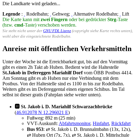
Die Landkarte wird geladen...
Legende
:
Rodelbahn;
Gehweg;
Alternative Rodelbahn;
Lift
Die Karte kann mit
zwei Fingern
oder bei gedrückter
Strg
-Taste
(bzw.
cmd
-Taste) verschoben werden.
Sie steht nicht unter der
GNU FDL Lizenz
(copyright siehe Karte rechts unten),
wohl aber die eingezeichnete Rodelbahn.
Anreise mit öffentlichen Verkehrsmitteln
Unter der Woche ist die Erreichbarkeit gut, bis auf den Vormittag
gibt es einen 2h Takt ab Huben. Bedient wird die Haltestelle
St.Jakob in Defereggen Mariahilf Dorf
vom ÖBB Postbus 4414.
Am Sonntag gibt es ab Huben nur eine Verbindung mit dem
Postbus. Von der Haltestelle sind es 1100 m bis zur Rodelbahn.
Weiters gibt es im Defereggental einen eigenen Schibus. Im Tal
selbst ist dieser gratis (Fahrplan siehe weiter unten).
🅷 St. Jakob i. D. Mariahilf Schwarzachbrücke
(
46.912078 N 12.296021 E
)
Fußweg: 892 m (25 min)
VVT-Auskunft:
Abfahrtsmonitor
,
Hinfahrt
,
Rückfahrt
Bus 953
: ⇄ St. Jakob i. D. Brunnalmbahn (13x, 12x),
⇄ Huben Ort (7x, 7x), ⇄ St. Jakob i. D. Mittelschule