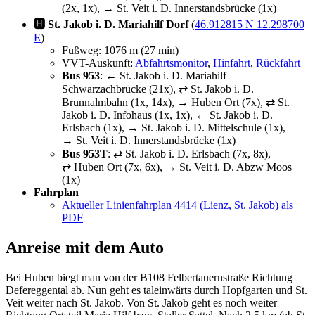
(2x, 1x), → St. Veit i. D. Innerstandsbrücke (1x)
🅷 St. Jakob i. D. Mariahilf Dorf
(
46.912815 N 12.298700
E
)
Fußweg: 1076 m (27 min)
VVT-Auskunft:
Abfahrtsmonitor
,
Hinfahrt
,
Rückfahrt
Bus 953
: ← St. Jakob i. D. Mariahilf
Schwarzachbrücke (21x), ⇄ St. Jakob i. D.
Brunnalmbahn (1x, 14x), → Huben Ort (7x), ⇄ St.
Jakob i. D. Infohaus (1x, 1x), ← St. Jakob i. D.
Erlsbach (1x), → St. Jakob i. D. Mittelschule (1x),
→ St. Veit i. D. Innerstandsbrücke (1x)
Bus 953T
: ⇄ St. Jakob i. D. Erlsbach (7x, 8x),
⇄ Huben Ort (7x, 6x), → St. Veit i. D. Abzw Moos
(1x)
Fahrplan
Aktueller Linienfahrplan 4414 (Lienz, St. Jakob) als
PDF
Anreise mit dem Auto
Bei Huben biegt man von der B108 Felbertauernstraße Richtung
Defereggental ab. Nun geht es taleinwärts durch Hopfgarten und St.
Veit weiter nach St. Jakob. Von St. Jakob geht es noch weiter