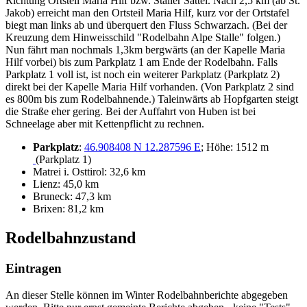
Richtung Ortsteil Maria Hilf bzw. Staller Sattel. Nach 2,5 km (ab St.
Jakob) erreicht man den Ortsteil Maria Hilf, kurz vor der Ortstafel
biegt man links ab und überquert den Fluss Schwarzach. (Bei der
Kreuzung dem Hinweisschild "Rodelbahn Alpe Stalle" folgen.)
Nun fährt man nochmals 1,3km bergwärts (an der Kapelle Maria
Hilf vorbei) bis zum Parkplatz 1 am Ende der Rodelbahn. Falls
Parkplatz 1 voll ist, ist noch ein weiterer Parkplatz (Parkplatz 2)
direkt bei der Kapelle Maria Hilf vorhanden. (Von Parkplatz 2 sind
es 800m bis zum Rodelbahnende.) Taleinwärts ab Hopfgarten steigt
die Straße eher gering. Bei der Auffahrt von Huben ist bei
Schneelage aber mit Kettenpflicht zu rechnen.
Parkplatz
:
46.908408 N 12.287596 E
; Höhe: 1512 m
(Parkplatz 1)
Matrei i. Osttirol: 32,6 km
Lienz: 45,0 km
Bruneck: 47,3 km
Brixen: 81,2 km
Rodelbahnzustand
Eintragen
An dieser Stelle können im Winter Rodelbahnberichte abgegeben