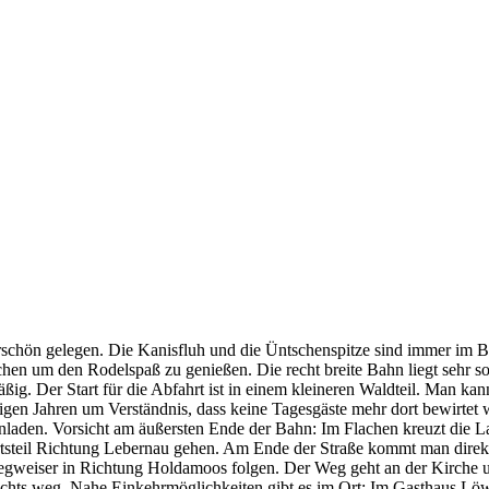
hön gelegen. Die Kanisfluh und die Üntschenspitze sind immer im Blic
achen um den Rodelspaß zu genießen. Die recht breite Bahn liegt sehr 
 Der Start für die Abfahrt ist in einem kleineren Waldteil. Man kann
igen Jahren um Verständnis, dass keine Tagesgäste mehr dort bewirtet
nladen. Vorsicht am äußersten Ende der Bahn: Im Flachen kreuzt die Lan
rtsteil Richtung Lebernau gehen. Am Ende der Straße kommt man dire
eiser in Richtung Holdamoos folgen. Der Weg geht an der Kirche und 
chts weg. Nahe Einkehrmöglichkeiten gibt es im Ort: Im Gasthaus Löwen