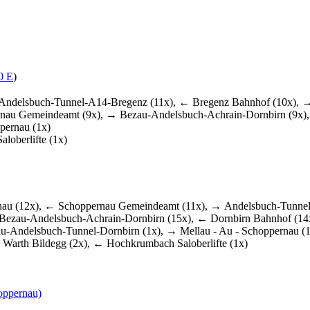
0 E
)
ndelsbuch-Tunnel-A14-Bregenz (11x), ← Bregenz Bahnhof (10x), →
nau Gemeindeamt (9x), → Bezau-Andelsbuch-Achrain-Dornbirn (9x),
pernau (1x)
loberlifte (1x)
au (12x), ← Schoppernau Gemeindeamt (11x), → Andelsbuch-Tunnel-
ezau-Andelsbuch-Achrain-Dornbirn (15x), ← Dornbirn Bahnhof (14
u-Andelsbuch-Tunnel-Dornbirn (1x), → Mellau - Au - Schoppernau (1
Warth Bildegg (2x), ← Hochkrumbach Saloberlifte (1x)
oppernau)