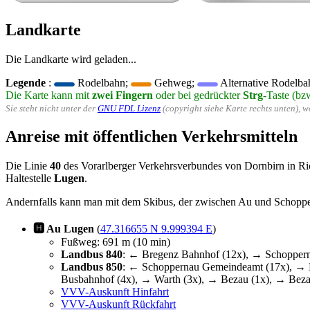
Landkarte
Die Landkarte wird geladen...
Legende
:
Rodelbahn;
Gehweg;
Alternative Rodelba
Die Karte kann mit
zwei Fingern
oder bei gedrückter
Strg
-Taste (bz
Sie steht nicht unter der
GNU FDL Lizenz
(copyright siehe Karte rechts unten), 
Anreise mit öffentlichen Verkehrsmitteln
Die Linie
40
des Vorarlberger Verkehrsverbundes von Dornbirn in Ri
Haltestelle
Lugen
.
Andernfalls kann man mit dem Skibus, der zwischen Au und Schoppern
🅷 Au Lugen
(
47.316655 N 9.999394 E
)
Fußweg: 691 m (10 min)
Landbus 840
: ← Bregenz Bahnhof (12x), → Schoppern
Landbus 850
: ← Schoppernau Gemeindeamt (17x), → B
Busbahnhof (4x), → Warth (3x), → Bezau (1x), → Beza
VVV-Auskunft Hinfahrt
VVV-Auskunft Rückfahrt