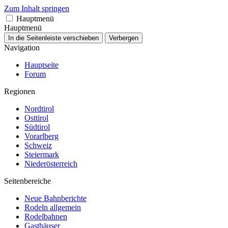
Zum Inhalt springen
Hauptmenü
Hauptmenü
In die Seitenleiste verschieben
Verbergen
Navigation
Hauptseite
Forum
Regionen
Nordtirol
Osttirol
Südtirol
Vorarlberg
Schweiz
Steiermark
Niederösterreich
Seitenbereiche
Neue Bahnberichte
Rodeln allgemein
Rodelbahnen
Gasthäuser