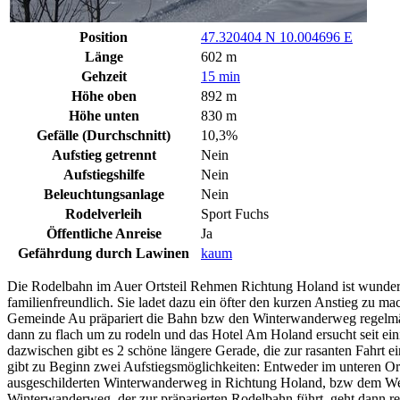
Position
47.320404 N 10.004696 E
Länge
602 m
Gehzeit
15 min
Höhe oben
892 m
Höhe unten
830 m
Gefälle (Durchschnitt)
10,3%
Aufstieg getrennt
Nein
Aufstiegshilfe
Nein
Beleuchtungsanlage
Nein
Rodelverleih
Sport Fuchs
Öffentliche Anreise
Ja
Gefährdung durch Lawinen
kaum
Die Rodelbahn im Auer Ortsteil Rehmen Richtung Holand ist wundersc
familienfreundlich. Sie ladet dazu ein öfter den kurzen Anstieg zu m
Gemeinde Au präpariert die Bahn bzw den Winterwanderweg regelmäßig.
dann zu flach um zu rodeln und das Hotel Am Holand ersucht seit ein
dazwischen gibt es 2 schöne längere Gerade, die zur rasanten Fahrt ei
gibt zu Beginn zwei Aufstiegsmöglichkeiten: Entweder im unteren O
ausgeschilderten Winterwanderweg in Richtung Holand, bzw dem Wegw
Winterwanderweg, der zur präparierten Rodelbahn führt, geht dann re