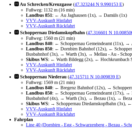
🅷 Au Schrecken/Kreuzgasse
(
47.323244 N 9.990153 E
)
Fußweg: 1132 m (16 min)
Landbus 851
: ← Au Jaghausen (1x), → Damüls (1x)
VVV-Auskunft Hinfahrt
VVV-Auskunft Rückfahrt
🅷 Schoppernau Diedamskopfbahn
(
47.316601 N 10.00850
Fußweg: 1560 m (21 min)
Landbus 840
: ← Schoppernau Gemeindeamt (11x), → A
Landbus 850
: ← Dornbirn Bahnhof (12x), ← Schopper
Busbahnhof (3x), → Warth (3x), → Mellau - Au - Schop
Skibus WS
: ← Warth Bildegg (2x), ← Hochkrumbach Sa
VVV-Auskunft Hinfahrt
VVV-Auskunft Rückfahrt
🅷 Schoppernau Niederau
(
47.315711 N 10.009839 E
)
Fußweg: 1569 m (21 min)
Landbus 840
: ← Bregenz Bahnhof (12x), → Schoppern
Landbus 850
: ← Schoppernau Gemeindeamt (17x), → B
Busbahnhof (4x), → Warth (3x), → Bezau (1x), → Beza
Skibus WS
: → Schoppernau Diedamskopfbahn (3x), ← 
VVV-Auskunft Hinfahrt
VVV-Auskunft Rückfahrt
Fahrplan
Line 40 (Dornbirn - Egg - Schwarzenberg - Bezau - Sch