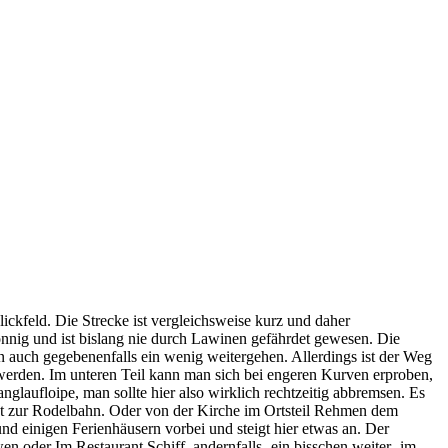
kfeld. Die Strecke ist vergleichsweise kurz und daher
sonnig und ist bislang nie durch Lawinen gefährdet gewesen. Die
 auch gegebenenfalls ein wenig weitergehen. Allerdings ist der Weg
 werden. Im unteren Teil kann man sich bei engeren Kurven erproben,
glaufloipe, man sollte hier also wirklich rechtzeitig abbremsen. Es
kt zur Rodelbahn. Oder von der Kirche im Ortsteil Rehmen dem
einigen Ferienhäusern vorbei und steigt hier etwas an. Der
 oder Im Restaurant Schiff, andernfalls -ein bisschen weiter- im