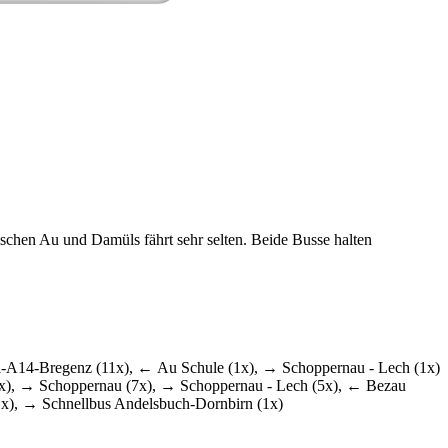
chen Au und Damüls fährt sehr selten. Beide Busse halten
A14-Bregenz (11x), ← Au Schule (1x), → Schoppernau - Lech (1x)
x), → Schoppernau (7x), → Schoppernau - Lech (5x), ← Bezau
x), → Schnellbus Andelsbuch-Dornbirn (1x)