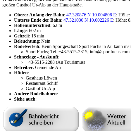
großen Gasthof Ur-Alp an der Hauptstraße.
Oberer Anfang der Bahn
:
47.320876 N 10.004806 E
; Höhe:
Unteres Ende der Bahn
:
47.321030 N 10.002226 E
; Höhe: 
Höhenunterschied
: 62 m
Länge
: 602 m
Gehzeit
: 15 min
Beleuchtung
: Nein
Rodelverleih
: Beim Sportgeschäft Sport Fuchs in Au kann ma
Sport Fuchs; Tel. +43-5515-2315; info@sportfuchs.com
Schneelage - Auskunft
:
+43-5515-2288 (Au Tourismus)
Betreiber
: Gemeinde Au
Hütten
:
Gasthaus Löwen
Restaurant Schiff
Gasthof Ur-Alp
Andere Rodelbahnen
:
Siehe auch
: