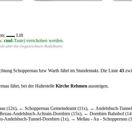
hn;
Lift
w.
cmd
-Taste) verschoben werden.
wohl aber die eingezeichnete Rodelbahn.
chtung Schoppernau bzw Warth fährt im Stundentakt. Die Linie
43
zwis
au fährt, bei der Haltestelle
Kirche Rehmen
aussteigen.
au (12x), ← Schoppernau Gemeindeamt (11x), → Andelsbuch-Tunnel-
ezau-Andelsbuch-Achrain-Dornbirn (15x), ← Dornbirn Bahnhof (14
u-Andelsbuch-Tunnel-Dornbirn (1x), → Mellau - Au - Schoppernau (1