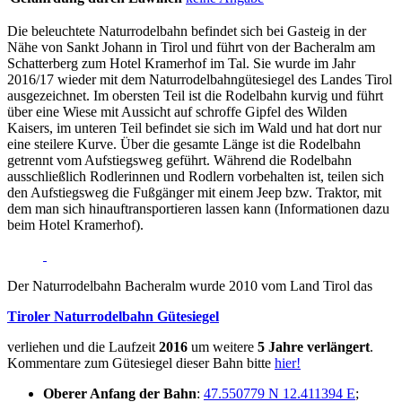
Die beleuchtete Naturrodelbahn befindet sich bei Gasteig in der
Nähe von Sankt Johann in Tirol und führt von der Bacheralm am
Schatterberg zum Hotel Kramerhof im Tal. Sie wurde im Jahr
2016/17 wieder mit dem Naturrodelbahngütesiegel des Landes Tirol
ausgezeichnet. Im obersten Teil ist die Rodelbahn kurvig und führt
über eine Wiese mit Aussicht auf schroffe Gipfel des Wilden
Kaisers, im unteren Teil befindet sie sich im Wald und hat dort nur
eine steilere Kurve. Über die gesamte Länge ist die Rodelbahn
getrennt vom Aufstiegsweg geführt. Während die Rodelbahn
ausschließlich Rodlerinnen und Rodlern vorbehalten ist, teilen sich
den Aufstiegsweg die Fußgänger mit einem Jeep bzw. Traktor, mit
dem man sich hinauftransportieren lassen kann (Informationen dazu
beim Hotel Kramerhof).
Der Naturrodelbahn Bacheralm wurde 2010 vom Land Tirol das
Tiroler Naturrodelbahn Gütesiegel
verliehen und die Laufzeit
2016
um weitere
5 Jahre verlängert
.
Kommentare zum Gütesiegel dieser Bahn bitte
hier!
Oberer Anfang der Bahn
:
47.550779 N 12.411394 E
;