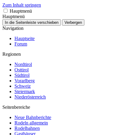
Zum Inhalt springen
Hauptmenü
Hauptmenü
In die Seitenleiste verschieben
Verbergen
Navigation
Hauptseite
Forum
Regionen
Nordtirol
Osttirol
Südtirol
Vorarlberg
Schweiz
Steiermark
Niederösterreich
Seitenbereiche
Neue Bahnberichte
Rodeln allgemein
Rodelbahnen
Gasthäuser