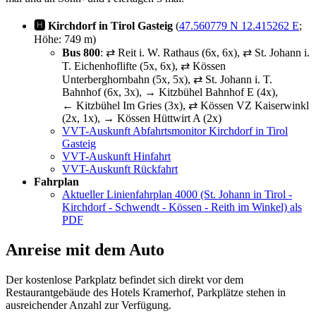
🅷 Kirchdorf in Tirol Gasteig
(
47.560779 N 12.415262 E
;
Höhe: 749 m)
Bus 800
: ⇄ Reit i. W. Rathaus (6x, 6x), ⇄ St. Johann i.
T. Eichenhoflifte (5x, 6x), ⇄ Kössen
Unterberghornbahn (5x, 5x), ⇄ St. Johann i. T.
Bahnhof (6x, 3x), → Kitzbühel Bahnhof E (4x),
← Kitzbühel Im Gries (3x), ⇄ Kössen VZ Kaiserwinkl
(2x, 1x), → Kössen Hüttwirt A (2x)
VVT-Auskunft Abfahrtsmonitor Kirchdorf in Tirol
Gasteig
VVT-Auskunft Hinfahrt
VVT-Auskunft Rückfahrt
Fahrplan
Aktueller Linienfahrplan 4000 (St. Johann in Tirol -
Kirchdorf - Schwendt - Kössen - Reith im Winkel) als
PDF
Anreise mit dem Auto
Der kostenlose Parkplatz befindet sich direkt vor dem
Restaurantgebäude des Hotels Kramerhof, Parkplätze stehen in
ausreichender Anzahl zur Verfügung.