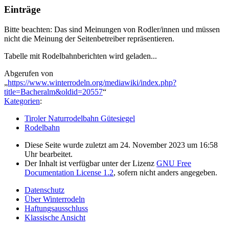
Einträge
Bitte beachten: Das sind Meinungen von Rodler/innen und müssen
nicht die Meinung der Seitenbetreiber repräsentieren.
Tabelle mit Rodelbahnberichten wird geladen...
Abgerufen von
„
https://www.winterrodeln.org/mediawiki/index.php?
title=Bacheralm&oldid=20557
“
Kategorien
:
Tiroler Naturrodelbahn Gütesiegel
Rodelbahn
Diese Seite wurde zuletzt am 24. November 2023 um 16:58
Uhr bearbeitet.
Der Inhalt ist verfügbar unter der Lizenz
GNU Free
Documentation License 1.2
, sofern nicht anders angegeben.
Datenschutz
Über Winterrodeln
Haftungsausschluss
Klassische Ansicht