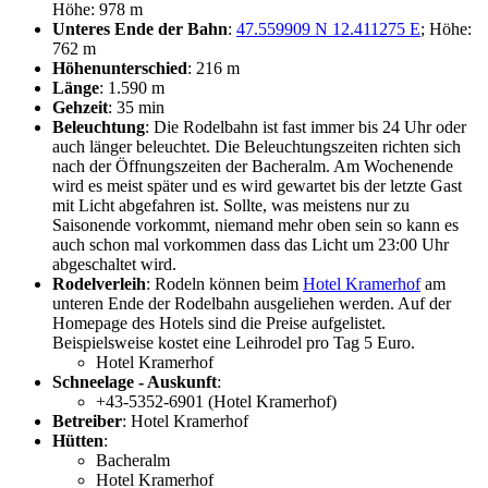
Höhe: 978 m
Unteres Ende der Bahn
:
47.559909 N 12.411275 E
; Höhe:
762 m
Höhenunterschied
: 216 m
Länge
: 1.590 m
Gehzeit
: 35 min
Beleuchtung
: Die Rodelbahn ist fast immer bis 24 Uhr oder
auch länger beleuchtet. Die Beleuchtungszeiten richten sich
nach der Öffnungszeiten der Bacheralm. Am Wochenende
wird es meist später und es wird gewartet bis der letzte Gast
mit Licht abgefahren ist. Sollte, was meistens nur zu
Saisonende vorkommt, niemand mehr oben sein so kann es
auch schon mal vorkommen dass das Licht um 23:00 Uhr
abgeschaltet wird.
Rodelverleih
: Rodeln können beim
Hotel Kramerhof
am
unteren Ende der Rodelbahn ausgeliehen werden. Auf der
Homepage des Hotels sind die Preise aufgelistet.
Beispielsweise kostet eine Leihrodel pro Tag 5 Euro.
Hotel Kramerhof
Schneelage - Auskunft
:
+43-5352-6901 (Hotel Kramerhof)
Betreiber
: Hotel Kramerhof
Hütten
:
Bacheralm
Hotel Kramerhof