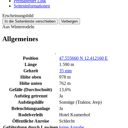
Permanenter Link
Seiten­­informationen
Erscheinungsbild
In die Seitenleiste verschieben
Verbergen
Aus Winterrodeln
Allgemeines
Position
47.555660 N 12.412160 E
Länge
1.590 m
Gehzeit
35 min
Höhe oben
978 m
Höhe unten
762 m
Gefälle (Durchschnitt)
13,6%
Aufstieg getrennt
Ja
Aufstiegshilfe
Sonstige (Traktor, Jeep)
Beleuchtungsanlage
Ja
Rodelverleih
Hotel Kramerhof
Öffentliche Anreise
Schlecht
Gefährdung durch Lawinen
keine Angabe