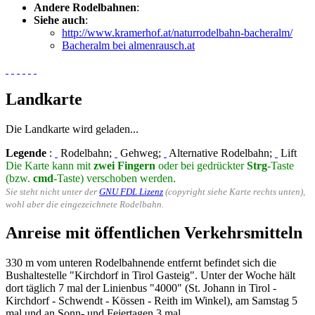
Andere Rodelbahnen
:
Siehe auch
:
http://www.kramerhof.at/naturrodelbahn-bacheralm/
Bacheralm bei almenrausch.at
Landkarte
Die Landkarte wird geladen...
Legende
:
Rodelbahn;
Gehweg;
Alternative Rodelbahn;
Lift
Die Karte kann mit
zwei Fingern
oder bei gedrückter
Strg
-Taste
(bzw.
cmd
-Taste) verschoben werden.
Sie steht nicht unter der
GNU FDL Lizenz
(copyright siehe Karte rechts unten),
wohl aber die eingezeichnete Rodelbahn.
Anreise mit öffentlichen Verkehrsmitteln
330 m vom unteren Rodelbahnende entfernt befindet sich die
Bushaltestelle "Kirchdorf in Tirol Gasteig". Unter der Woche hält
dort täglich 7 mal der Linienbus "4000" (St. Johann in Tirol -
Kirchdorf - Schwendt - Kössen - Reith im Winkel), am Samstag 5
mal und an Sonn- und Feiertagen 3 mal.