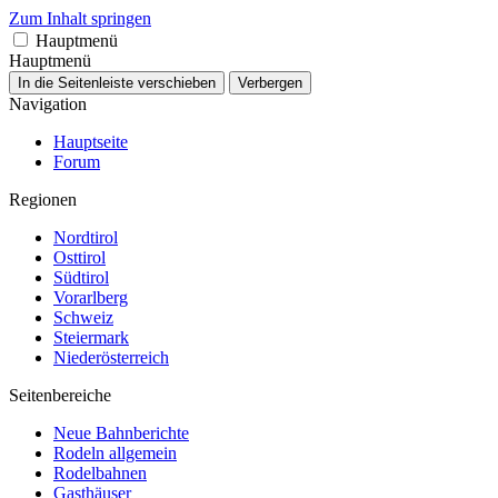
Zum Inhalt springen
Hauptmenü
Hauptmenü
In die Seitenleiste verschieben
Verbergen
Navigation
Hauptseite
Forum
Regionen
Nordtirol
Osttirol
Südtirol
Vorarlberg
Schweiz
Steiermark
Niederösterreich
Seitenbereiche
Neue Bahnberichte
Rodeln allgemein
Rodelbahnen
Gasthäuser