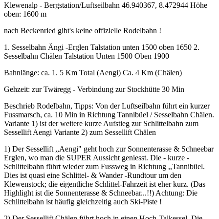
Klewenalp - Bergstation/Luftseilbahn 46.940367, 8.472944 Höhe
oben: 1600 m
nach Beckenried gibt's keine offizielle Rodelbahn !
1. Sesselbahn Ängi -Erglen Talstation unten 1500 oben 1650 2.
Sesselbahn Chälen Talstation Unten 1500 Oben 1900
Bahnlänge: ca. 1. 5 Km Total (Aengi) Ca. 4 Km (Chälen)
Gehzeit: zur Twäregg - Verbindung zur Stockhütte 30 Min
Beschrieb Rodelbahn, Tipps: Von der Luftseilbahn führt ein kurzer
Fussmarsch, ca. 10 Min in Richtung Tannibüel / Sesselbahn Chälen.
Variante 1) ist der weitere kurze Aufstieg zur Schlittelbahn zum
Sessellift Aengi Variante 2) zum Sessellift Chälen
1) Der Sessellift ,,Aengi" geht hoch zur Sonnenterasse & Schneebar
Erglen, wo man die SUPER Aussicht geniesst. Die - kurze -
Schlittelbahn führt wieder zum Fussweg in Richtung ,,Tannibüel.
Dies ist quasi eine Schlittel- & Wander -Rundtour um den
Klewenstock; die eigentliche Schlittel-Fahrzeit ist eher kurz. (Das
Highlight ist die Sonnenterasse & Schneebar...!!) Achtung: Die
Schlittelbahn ist häufig gleichzeitig auch Ski-Piste !
2) Der Sessellift Chälen führt hoch in einen Hoch-Talkessel. Die