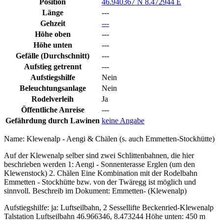
Position
46.940367 N 8.472944 E
Länge
---
Gehzeit
---
Höhe oben
---
Höhe unten
---
Gefälle (Durchschnitt)
---
Aufstieg getrennt
---
Aufstiegshilfe
Nein
Beleuchtungsanlage
Nein
Rodelverleih
Ja
Öffentliche Anreise
---
Gefährdung durch Lawinen
keine Angabe
Name: Klewenalp - Aengi & Chälen (s. auch Emmetten-Stockhütte)
Auf der Klewenalp selber sind zwei Schlittenbahnen, die hier
beschrieben werden 1: Aengi - Sonnenterasse Erglen (um den
Klewenstock) 2. Chälen Eine Kombination mit der Rodelbahn
Emmetten - Stockhütte bzw. von der Twäregg ist möglich und
sinnvoll. Beschreib im Dokument: Emmetten- (Klewenalp)
Aufstiegshilfe: ja: Luftseilbahn, 2 Sessellifte Beckenried-Klewenalp
Talstation Luftseilbahn 46.966346, 8.473244 Höhe unten: 450 m