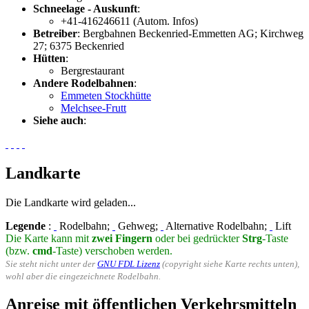
Schneelage - Auskunft
:
+41-416246611 (Autom. Infos)
Betreiber
: Bergbahnen Beckenried-Emmetten AG; Kirchweg
27; 6375 Beckenried
Hütten
:
Bergrestaurant
Andere Rodelbahnen
:
Emmeten Stockhütte
Melchsee-Frutt
Siehe auch
:
Landkarte
Die Landkarte wird geladen...
Legende
:
Rodelbahn;
Gehweg;
Alternative Rodelbahn;
Lift
Die Karte kann mit
zwei Fingern
oder bei gedrückter
Strg
-Taste
(bzw.
cmd
-Taste) verschoben werden.
Sie steht nicht unter der
GNU FDL Lizenz
(copyright siehe Karte rechts unten),
wohl aber die eingezeichnete Rodelbahn.
Anreise mit öffentlichen Verkehrsmitteln