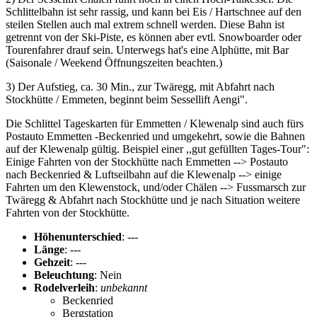
Schlittelbahn ist sehr rassig, und kann bei Eis / Hartschnee auf den
steilen Stellen auch mal extrem schnell werden. Diese Bahn ist
getrennt von der Ski-Piste, es können aber evtl. Snowboarder oder
Tourenfahrer drauf sein. Unterwegs hat's eine Alphütte, mit Bar
(Saisonale / Weekend Öffnungszeiten beachten.)
3) Der Aufstieg, ca. 30 Min., zur Twäregg, mit Abfahrt nach
Stockhütte / Emmeten, beginnt beim Sessellift Aengi".
Die Schlittel Tageskarten für Emmetten / Klewenalp sind auch fürs
Postauto Emmetten -Beckenried und umgekehrt, sowie die Bahnen
auf der Klewenalp gültig. Beispiel einer ,,gut gefüllten Tages-Tour":
Einige Fahrten von der Stockhütte nach Emmetten --> Postauto
nach Beckenried & Luftseilbahn auf die Klewenalp --> einige
Fahrten um den Klewenstock, und/oder Chälen --> Fussmarsch zur
Twäregg & Abfahrt nach Stockhütte und je nach Situation weitere
Fahrten von der Stockhütte.
Höhenunterschied
: ---
Länge
: ---
Gehzeit
: ---
Beleuchtung
: Nein
Rodelverleih
:
unbekannt
Beckenried
Bergstation