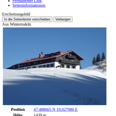
Permanenter Link
Seiten­­informationen
Erscheinungsbild
In die Seitenleiste verschieben
Verbergen
Aus Winterrodeln
Position
47.488665 N 10.027086 E
Höhe
1439 m