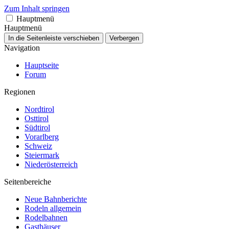
Zum Inhalt springen
Hauptmenü
Hauptmenü
In die Seitenleiste verschieben
Verbergen
Navigation
Hauptseite
Forum
Regionen
Nordtirol
Osttirol
Südtirol
Vorarlberg
Schweiz
Steiermark
Niederösterreich
Seitenbereiche
Neue Bahnberichte
Rodeln allgemein
Rodelbahnen
Gasthäuser