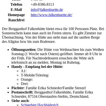
Telefon
+49-8386-8113
E-Mail
info@falkenhuette.de
Homepage
http://www.falkenhuette.de/
Rauchfrei
Der Berggasthof Falkenhütte bietet etwa für 100 Personen Platz. Bei
Sonnenschein kann man auch im Freien sitzen. Es gibt Zimmer zur
Übernachtung. Von der Hütte aus sieht man auf die sanften Berge
des Allgäus bzw bis zum Bodensee.
Öffnungszeiten
: Die Hütte von Weihnachten bis zum Weißen
Sonntag (1 Woche nach Ostern) geöffnet. Immer ab 8 Uhr in
der Früh. Für Nachtrodeltouren ersuchen die Wirte sich
telefonisch an zu melden. Montag ist Ruhetag.
Handy - Empfang bei der Hütte
:
A1:
T-Mobile/Telering:
Orange:
Drei:
Pächter
: Familie Erika Schnieder/Familie Stenzel
Postanschrift
: Berggasthof Falkenhütte, Familie Erika
Schneider, 87534 Oberstaufen-Steibis, Deutschland.
Siehe auch
:
Schigebiet Hochhäderich