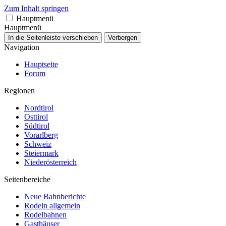
Zum Inhalt springen
Hauptmenü
Hauptmenü
In die Seitenleiste verschieben
Verbergen
Navigation
Hauptseite
Forum
Regionen
Nordtirol
Osttirol
Südtirol
Vorarlberg
Schweiz
Steiermark
Niederösterreich
Seitenbereiche
Neue Bahnberichte
Rodeln allgemein
Rodelbahnen
Gasthäuser