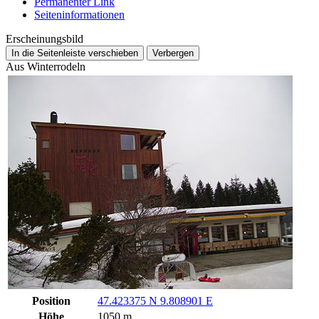
Permanenter Link
Seiten­­informationen
Erscheinungsbild
In die Seitenleiste verschieben
Verbergen
Aus Winterrodeln
Position
47.423375 N 9.808901 E
Höhe
1050 m