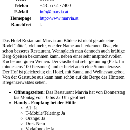
Telefon
+43-5572-77400
E-Mail
info@marvia.at
Homepage
http://www.marvia.at
Rauchfrei
Ja
Das Hotel Restaurant Marvia am Bödele ist nicht gerade eine
Rodel"hütte", viel mehr, wie der Name auch erkennen lässt, ein
schon besseres Restaurant. Wenngleich man dennoch auch kräftige
Berg-Speisen bekommen kann, neben einer sehr anspruchsvollen
Küche und guten Weinen. Der Gasthof ist sehr geräumig (Platz für
mindestens 100 Personen) und er bietet auch eine Sonnenterasse.
Der Hof ist gleichzeitig ein Hotel, mit Sauna und Wellnessangebot.
Von der Gaststube aus kann man schön auf die Berge des Hinteren
Bregenzerwaldes sehen.
Öffnungszeiten
: Das Restaurant Marvia hat von Donnerstag
bis Montag von 10 bis 22 Uhr geöffnet
Handy - Empfang bei der Hütte
A1: Ja
T-Mobile/Telering: Ja
Orange: Ja
Drei: Nein
Vodafone de: ja