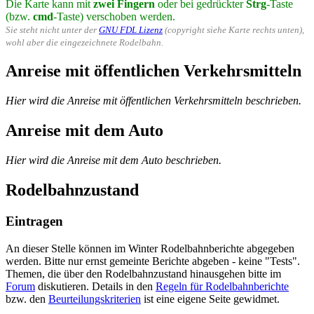
Die Karte kann mit
zwei Fingern
oder bei gedrückter
Strg
-Taste
(bzw.
cmd
-Taste) verschoben werden.
Sie steht nicht unter der
GNU FDL Lizenz
(copyright siehe Karte rechts unten),
wohl aber die eingezeichnete Rodelbahn.
Anreise mit öffentlichen Verkehrsmitteln
Hier wird die Anreise mit öffentlichen Verkehrsmitteln beschrieben.
Anreise mit dem Auto
Hier wird die Anreise mit dem Auto beschrieben.
Rodelbahnzustand
Eintragen
An dieser Stelle können im Winter Rodelbahnberichte abgegeben
werden. Bitte nur ernst gemeinte Berichte abgeben - keine "Tests".
Themen, die über den Rodelbahnzustand hinausgehen bitte im
Forum
diskutieren. Details in den
Regeln für Rodelbahnberichte
bzw. den
Beurteilungskriterien
ist eine eigene Seite gewidmet.