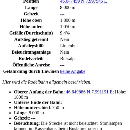
Position
46.647459 N 7.997545 E
Länge
8.000 m
Gehzeit
---
Höhe oben
1.800 m
Höhe unten
1.050 m
Gefälle (Durchschnitt)
9,4%
Aufstieg getrennt
Nein
Aufstiegshilfe
Linienbus
Beleuchtungsanlage
Nein
Rodelverleih
Bussalp
Öffentliche Anreise
---
Gefährdung durch Lawinen
keine Angabe
Hier wird die Rodelbahn allgemein beschrieben.
Oberer Anfang der Bahn
:
46.649886 N 7.991191 E
; Höhe:
1800 m
Unteres Ende der Bahn
: ---
Höhenunterschied
: 750 m
Länge
: 8.000 m
Gehzeit
: ---
Beleuchtung
: Die Strecke ist nicht beleuchtet. Stirnlampen
können im Kassenhaus, beim Busfahrer oder im