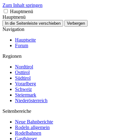
Zum Inhalt springen
Hauptmenü
Hauptmenü
In die Seitenleiste verschieben
Verbergen
Navigation
Hauptseite
Forum
Regionen
Nordtirol
Osttirol
Südtirol
Vorarlberg
Schweiz
Steiermark
Niederösterreich
Seitenbereiche
Neue Bahnberichte
Rodeln allgemein
Rodelbahnen
Gasthäuser