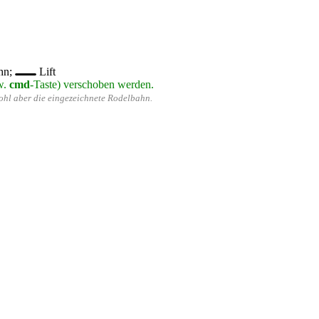
hn;
Lift
w.
cmd
-Taste) verschoben werden.
wohl aber die eingezeichnete Rodelbahn.