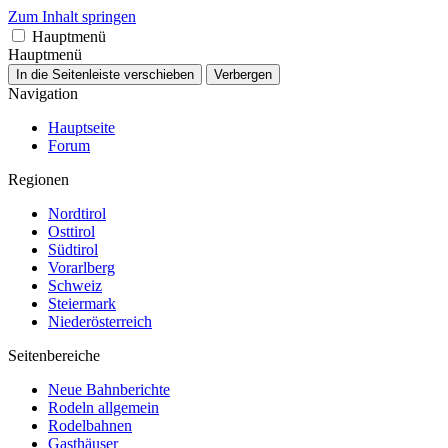
Zum Inhalt springen
Hauptmenü
Hauptmenü
In die Seitenleiste verschieben
Verbergen
Navigation
Hauptseite
Forum
Regionen
Nordtirol
Osttirol
Südtirol
Vorarlberg
Schweiz
Steiermark
Niederösterreich
Seitenbereiche
Neue Bahnberichte
Rodeln allgemein
Rodelbahnen
Gasthäuser