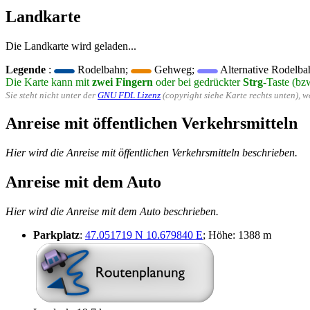
Landkarte
Die Landkarte wird geladen...
Legende
:
Rodelbahn;
Gehweg;
Alternative Rodelba
Die Karte kann mit
zwei Fingern
oder bei gedrückter
Strg
-Taste (bz
Sie steht nicht unter der
GNU FDL Lizenz
(copyright siehe Karte rechts unten), 
Anreise mit öffentlichen Verkehrsmitteln
Hier wird die Anreise mit öffentlichen Verkehrsmitteln beschrieben.
Anreise mit dem Auto
Hier wird die Anreise mit dem Auto beschrieben.
Parkplatz
:
47.051719 N 10.679840 E
; Höhe: 1388 m