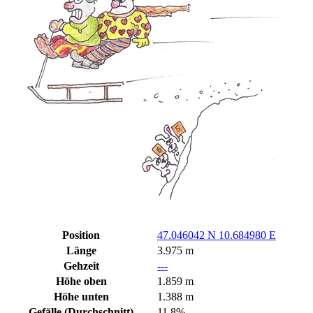
Position
47.046042 N 10.684980 E
Länge
3.975 m
Gehzeit
---
Höhe oben
1.859 m
Höhe unten
1.388 m
Gefälle (Durchschnitt)
11,8%