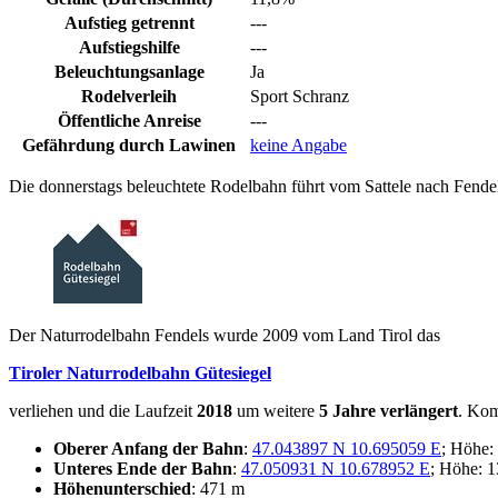
Aufstieg getrennt
---
Aufstiegshilfe
---
Beleuchtungsanlage
Ja
Rodelverleih
Sport Schranz
Öffentliche Anreise
---
Gefährdung durch Lawinen
keine Angabe
Die donnerstags beleuchtete Rodelbahn führt vom Sattele nach Fendel
Der Naturrodelbahn Fendels wurde 2009 vom Land Tirol das
Tiroler Naturrodelbahn Gütesiegel
verliehen und die Laufzeit
2018
um weitere
5 Jahre verlängert
. Kom
Oberer Anfang der Bahn
:
47.043897 N 10.695059 E
; Höhe:
Unteres Ende der Bahn
:
47.050931 N 10.678952 E
; Höhe: 
Höhenunterschied
: 471 m