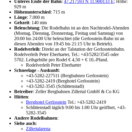
Unteres Ende der Bahn
:
47.217593 N 11.900133 E
; Höhe:
929 m
Höhenunterschied
: 715 m
Länge
: 7.000 m
Gehzeit
: 140 min
Beleuchtung
: Die Rodelbahn ist an den Nachtrodel-Abenden
(Montag, Dienstag, Donnerstag, Freitag und Samstag) von
20:00 bis 24:00 Uhr beleuchtet (die Gerlosstein-Bahn ist an
diesen Abenden von 19:45 bis 21:15 Uhr in Betrieb).
Rodelverleih
: Direkt an der Talstation der Gerlossteinbahn.
Rodelverleih Peter Eberharter, Tel.: +43/5282/3545 oder
5702. Leihgebühr pro Rodel € 4,50 + € 10,-Pfand.
Rodelverleih Peter Eberharter
Schneelage - Auskunft
:
+43-5282-227511 (Bergbahnen Gerlosstein)
+43-5282-2419 (Berghotel Gerlosstein)
+43-5282-3545 (Schlittenstadl)
Betreiber
: Zeller Bergbahnen Zillertal GmbH & Co KG
Hütten
:
Berghotel Gerlosstein
Tel.: +43-5282-2419
Schlittenstadl täglich 9:00 bis 1:00 Uhr geöffnet, +43-
5282-3545
Andere Rodelbahnen
:
Siehe auch
:
Zillertalarena