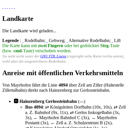
Landkarte
Die Landkarte wird geladen...
Legende
:
Rodelbahn;
Gehweg;
Alternative Rodelbahn;
Lift
Die Karte kann mit
zwei Fingern
oder bei gedrückter
Strg
-Taste
(bzw.
cmd
-Taste) verschoben werden.
Sie steht nicht unter der
GNU FDL Lizenz
(copyright siehe Karte rechts unten),
wohl aber die eingezeichnete Rodelbahn.
Anreise mit öffentlichen Verkehrsmitteln
Von Mayrhofen fährt die Linie
4094
über Zell am Ziller (Haltestelle
Zillertalbahn) direkt nach Hainzenberg zur Gerlossteinbahn.
🅷 Hainzenberg Gerlossteinbahn
(---)
Bus 4094
: ⇄ Königsleiten Dorfbahn (10x, 10x), ⇄ Zell
a. Z. Bahnhof (9x, 11x), ⇄ Gerlos Isskogelbahn (3x,
3x), ← Mayrhofen Bahnhof C (3x), → Mayrhofen
Postamt (3x), ← Zell a. Z. Schulzentrum B (2x),