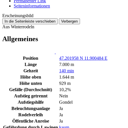
Permanenter Link
Seiten­­informationen
Erscheinungsbild
In die Seitenleiste verschieben
Verbergen
Aus Winterrodeln
Allgemeines
Position
47.201958 N 11.900484 E
Länge
7.000 m
Gehzeit
140 min
Höhe oben
1.644 m
Höhe unten
929 m
Gefälle (Durchschnitt)
10,2%
Aufstieg getrennt
Nein
Aufstiegshilfe
Gondel
Beleuchtungsanlage
Ja
Rodelverleih
Ja
Öffentliche Anreise
Ja
Gefährdung durch Lawinen
kaum