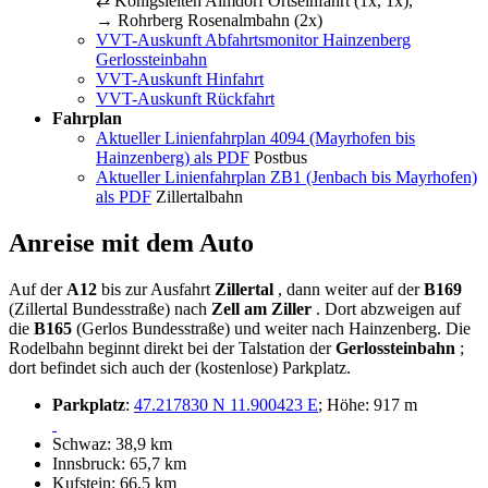
⇄ Königsleiten Almdorf Ortseinfahrt (1x, 1x),
→ Rohrberg Rosenalmbahn (2x)
VVT-Auskunft Abfahrtsmonitor Hainzenberg
Gerlossteinbahn
VVT-Auskunft Hinfahrt
VVT-Auskunft Rückfahrt
Fahrplan
Aktueller Linienfahrplan 4094 (Mayrhofen bis
Hainzenberg) als PDF
Postbus
Aktueller Linienfahrplan ZB1 (Jenbach bis Mayrhofen)
als PDF
Zillertalbahn
Anreise mit dem Auto
Auf der
A12
bis zur Ausfahrt
Zillertal
, dann weiter auf der
B169
(Zillertal Bundesstraße) nach
Zell am Ziller
. Dort abzweigen auf
die
B165
(Gerlos Bundesstraße) und weiter nach Hainzenberg. Die
Rodelbahn beginnt direkt bei der Talstation der
Gerlossteinbahn
;
dort befindet sich auch der (kostenlose) Parkplatz.
Parkplatz
:
47.217830 N 11.900423 E
; Höhe: 917 m
Schwaz: 38,9 km
Innsbruck: 65,7 km
Kufstein: 66,5 km