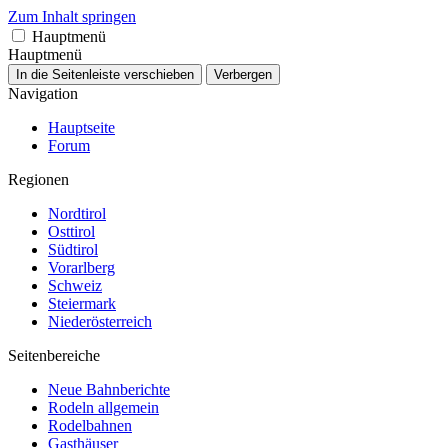
Zum Inhalt springen
Hauptmenü
Hauptmenü
In die Seitenleiste verschieben
Verbergen
Navigation
Hauptseite
Forum
Regionen
Nordtirol
Osttirol
Südtirol
Vorarlberg
Schweiz
Steiermark
Niederösterreich
Seitenbereiche
Neue Bahnberichte
Rodeln allgemein
Rodelbahnen
Gasthäuser