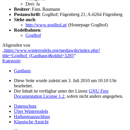
Drei: Ja
Besitzer
: Fam. Baumann
Postanschrift
: Goglhof; Fügenberg 21; A-6264 Fügenberg
Siehe auch
:
http://www.goglhof.at/
(Homepage Goglhof)
Rodelbahnen
:
Goglhof
Abgerufen von
„
https://www.winterrodeln.org/mediawiki/index.php?
title=Goglhof_(Gasthaus)&oldid=3285
“
Kategorie
:
Gasthaus
Diese Seite wurde zuletzt am 3. Juli 2010 um 10:10 Uhr
bearbeitet.
Der Inhalt ist verfügbar unter der Lizenz
GNU Free
Documentation License 1.2
, sofern nicht anders angegeben.
Datenschutz
Über Winterrodeln
Haftungsausschluss
Klassische Ansicht