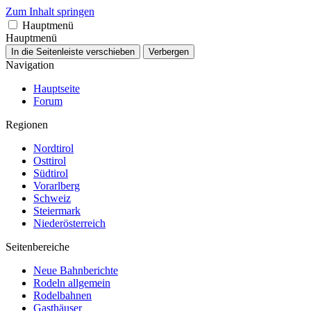
Zum Inhalt springen
Hauptmenü
Hauptmenü
In die Seitenleiste verschieben
Verbergen
Navigation
Hauptseite
Forum
Regionen
Nordtirol
Osttirol
Südtirol
Vorarlberg
Schweiz
Steiermark
Niederösterreich
Seitenbereiche
Neue Bahnberichte
Rodeln allgemein
Rodelbahnen
Gasthäuser