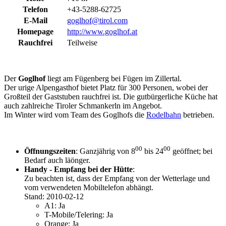
Telefon
+43-5288-62725
E-Mail
goglhof@tirol.com
Homepage
http://www.goglhof.at
Rauchfrei
Teilweise
Der
Goglhof
liegt am Fügenberg bei Fügen im Zillertal.
Der urige Alpengasthof bietet Platz für 300 Personen, wobei der
Großteil der Gaststuben rauchfrei ist. Die gutbürgerliche Küche hat
auch zahlreiche Tiroler Schmankerln im Angebot.
Im Winter wird vom Team des Goglhofs die
Rodelbahn
betrieben.
00
00
Öffnungszeiten
: Ganzjährig von 8
bis 24
geöffnet; bei
Bedarf auch läönger.
Handy - Empfang bei der Hütte
:
Zu beachten ist, dass der Empfang von der Wetterlage und
vom verwendeten Mobiltelefon abhängt.
Stand: 2010-02-12
A1: Ja
T-Mobile/Telering: Ja
Orange: Ja