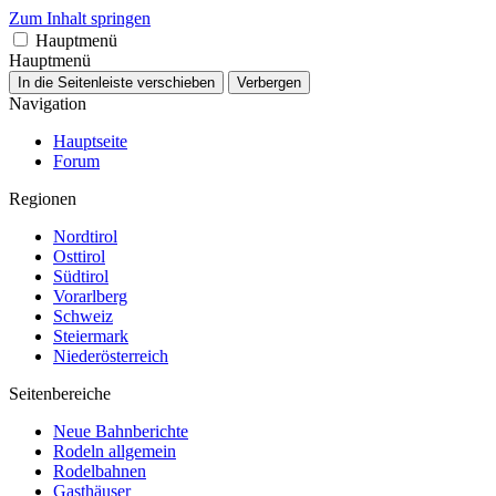
Zum Inhalt springen
Hauptmenü
Hauptmenü
In die Seitenleiste verschieben
Verbergen
Navigation
Hauptseite
Forum
Regionen
Nordtirol
Osttirol
Südtirol
Vorarlberg
Schweiz
Steiermark
Niederösterreich
Seitenbereiche
Neue Bahnberichte
Rodeln allgemein
Rodelbahnen
Gasthäuser