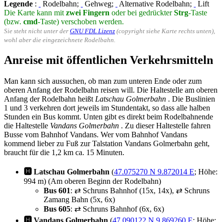
Legende
:
Rodelbahn;
Gehweg;
Alternative Rodelbahn;
Lift
Die Karte kann mit
zwei Fingern
oder bei gedrückter
Strg
-Taste
(bzw.
cmd
-Taste) verschoben werden.
Sie steht nicht unter der
GNU FDL Lizenz
(copyright siehe Karte rechts unten),
wohl aber die eingezeichnete Rodelbahn.
Anreise mit öffentlichen Verkehrsmitteln
Man kann sich aussuchen, ob man zum unteren Ende oder zum
oberen Anfang der Rodelbahn reisen will. Die Haltestelle am oberen
Anfang der Rodelbahn heißt
Latschau Golmerbahn
. Die Buslinien
1 und 3 verkehren dort jeweils im Stundentakt, so dass alle halben
Stunden ein Bus kommt. Unten gibt es direkt beim Rodelbahnende
die Haltestelle
Vandans Golmerbahn
. Zu dieser Haltestelle fahren
Busse vom Bahnhof Vandans. Wer vom Bahnhof Vandans
kommend lieber zu Fuß zur Talstation Vandans Golmerbahn geht,
braucht für die 1,2 km ca. 15 Minuten.
🅷 Latschau Golmerbahn
(
47.075270 N 9.872014 E
; Höhe:
994 m) (Am oberen Beginn der Rodelbahn)
Bus 601
: ⇄ Schruns Bahnhof (15x, 14x), ⇄ Schruns
Zamang Bahn (5x, 6x)
Bus 605
: ⇄ Schruns Bahnhof (6x, 6x)
🅷 Vandans Golmerbahn
(
47.090122 N 9.869260 E
; Höhe: