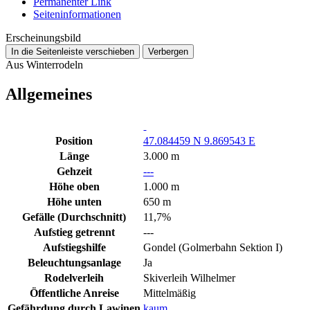
Permanenter Link
Seiten­­informationen
Erscheinungsbild
In die Seitenleiste verschieben
Verbergen
Aus Winterrodeln
Allgemeines
Position
47.084459 N 9.869543 E
Länge
3.000 m
Gehzeit
---
Höhe oben
1.000 m
Höhe unten
650 m
Gefälle (Durchschnitt)
11,7%
Aufstieg getrennt
---
Aufstiegshilfe
Gondel (Golmerbahn Sektion I)
Beleuchtungsanlage
Ja
Rodelverleih
Skiverleih Wilhelmer
Öffentliche Anreise
Mittelmäßig
Gefährdung durch Lawinen
kaum