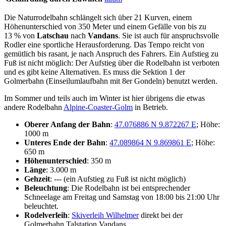
Die Naturrodelbahn schlängelt sich über 21 Kurven, einem
Höhenunterschied von 350 Meter und einem Gefälle von bis zu
13 % von
Latschau
nach
Vandans
. Sie ist auch für anspruchsvolle
Rodler eine sportliche Herausforderung. Das Tempo reicht von
gemütlich bis rasant, je nach Anspruch des Fahrers. Ein Aufstieg zu
Fuß ist nicht möglich: Der Aufstieg über die Rodelbahn ist verboten
und es gibt keine Alternativen. Es muss die Sektion 1 der
Golmerbahn (Einseilumlaufbahn mit 8er Gondeln) benutzt werden.
Im Sommer und teils auch im Winter ist hier übrigens die etwas
andere Rodelbahn
Alpine-Coaster-Golm
in Betrieb.
Oberer Anfang der Bahn
:
47.076886 N 9.872267 E
; Höhe:
1000 m
Unteres Ende der Bahn
:
47.089864 N 9.869861 E
; Höhe:
650 m
Höhenunterschied
: 350 m
Länge
: 3.000 m
Gehzeit
: --- (ein Aufstieg zu Fuß ist nicht möglich)
Beleuchtung
: Die Rodelbahn ist bei entsprechender
Schneelage am Freitag und Samstag von 18:00 bis 21:00 Uhr
beleuchtet.
Rodelverleih
:
Skiverleih Wilhelmer
direkt bei der
Golmerbahn Talstation Vandans