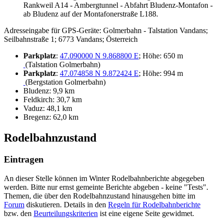
Rankweil A14 - Ambergtunnel - Abfahrt Bludenz-Montafon -
ab Bludenz auf der Montafonerstraße L188.
Adresseingabe für GPS-Geräte: Golmerbahn - Talstation Vandans;
Seilbahnstraße 1; 6773 Vandans; Österreich
Parkplatz
:
47.090000 N 9.868800 E
; Höhe: 650 m
(Talstation Golmerbahn)
Parkplatz
:
47.074858 N 9.872424 E
; Höhe: 994 m
(Bergstation Golmerbahn)
Bludenz: 9,9 km
Feldkirch: 30,7 km
Vaduz: 48,1 km
Bregenz: 62,0 km
Rodelbahnzustand
Eintragen
An dieser Stelle können im Winter Rodelbahnberichte abgegeben
werden. Bitte nur ernst gemeinte Berichte abgeben - keine "Tests".
Themen, die über den Rodelbahnzustand hinausgehen bitte im
Forum
diskutieren. Details in den
Regeln für Rodelbahnberichte
bzw. den
Beurteilungskriterien
ist eine eigene Seite gewidmet.