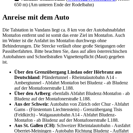
650 m) (Am unteren Ende der Rodelbahn)
Anreise mit dem Auto
Die Talstation in Vandans liegt ca. 8 km von der Autobahnabfahrt
Montafon entfernt und ist somit das erste Ziel im Montafon. Auch
im Winter ist die Anfahrt ins Montafon durchwegs ohne
Behinderungen. Die Strecke verläuft ohne große Steigungen oder
Passüberfahrten. Bitte beachten Sie, dass auf allen österreichischen
Autobahnen und Schnellstraßen Vignettenpflicht (Maut) gegeben
ist.
Über den Grenzübergang Lindau oder Hörbranz aus
Deutschland
: Pfändertunnel - Rheintalautobahn A14 -
Ambergtunnel - Abfahrt Montafon bei Bludenz - ab Bludenz
auf der Montafonerstraße L188.
Über den Arlberg
: ebenfalls Abfahrt Bludenz-Montafon - ab
Bludenz auf der Montafonerstraße L188.
Aus der Schweiz
: Autobahn von Zürich oder Chur - Abfahrt
Gams - (Fürstentum Liechtenstein) - Grenzübergang Tisis
(Feldkirch) - Walgauautobahn A14 - Abfahrt Bludenz-
Montafon - ab Bludenz auf der Montafonerstraße L188.
Aus St. Gallen (CH)
: Schweizer Rheintalautobahn - Ausfahrt
Oberriet-Meiningen - Autobahn Richtung Bludenz - Auffahrt