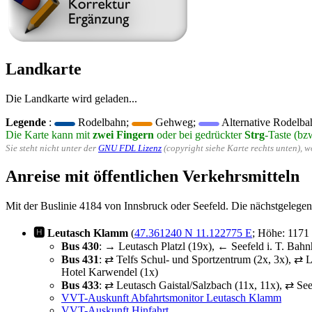
Landkarte
Die Landkarte wird geladen...
Legende
:
Rodelbahn;
Gehweg;
Alternative Rodelba
Die Karte kann mit
zwei Fingern
oder bei gedrückter
Strg
-Taste (bz
Sie steht nicht unter der
GNU FDL Lizenz
(copyright siehe Karte rechts unten), 
Anreise mit öffentlichen Verkehrsmitteln
Mit der Buslinie 4184 von Innsbruck oder Seefeld. Die nächstgelegene
🅷 Leutasch Klamm
(
47.361240 N 11.122775 E
; Höhe: 1171
Bus 430
: → Leutasch Platzl (19x), ← Seefeld i. T. Ba
Bus 431
: ⇄ Telfs Schul- und Sportzentrum (2x, 3x), 
Hotel Karwendel (1x)
Bus 433
: ⇄ Leutasch Gaistal/Salzbach (11x, 11x), ⇄ See
VVT-Auskunft Abfahrtsmonitor Leutasch Klamm
VVT-Auskunft Hinfahrt