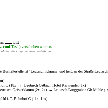
hn;
Lift
w.
cmd
-Taste) verschoben werden.
wohl aber die eingezeichnete Rodelbahn.
 Bushaltestelle ist "Leutasch Klamm" und liegt an der Straße Leutasch 
 m)
hnhof C (18x), ← Leutasch Ostbach Hotel Karwendel (1x)
⇄ Leutasch Geisterklamm (2x, 2x), ← Leutasch Burggraben Gh Mühle (
feld i. T. Bahnhof C (11x, 11x)