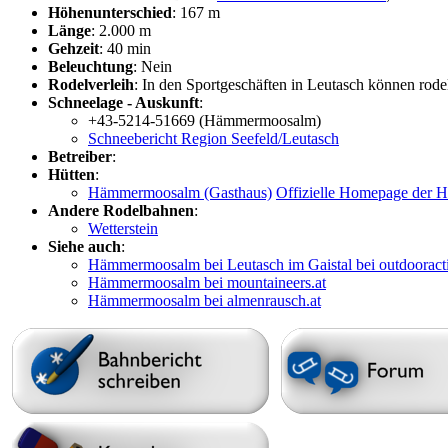
Höhenunterschied
: 167 m
Länge
: 2.000 m
Gehzeit
: 40 min
Beleuchtung
: Nein
Rodelverleih
: In den Sportgeschäften in Leutasch können rod
Schneelage - Auskunft
:
+43-5214-51669 (Hämmermoosalm)
Schneebericht Region Seefeld/Leutasch
Betreiber
:
Hütten
:
Hämmermoosalm (Gasthaus)
Offizielle Homepage der
Andere Rodelbahnen
:
Wetterstein
Siehe auch
:
Hämmermoosalm bei Leutasch im Gaistal bei outdooract
Hämmermoosalm bei mountaineers.at
Hämmermoosalm bei almenrausch.at