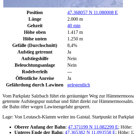
Position
47.368057 N 11.080008 E
Länge
2.000 m
Gehzeit
40 min
Höhe oben
1.417 m
Höhe unten
1.250 m
Gefälle (Durchschnitt)
8,4%
Aufstieg getrennt
Ja
Aufstiegshilfe
Nein
Beleuchtungsanlage
Nein
Rodelverleih
---
Öffentliche Anreise
Ja
Gefährdung durch Lawinen
gelegentlich
Vom Parkplatz Salzbach führt ein geräumiger Weg zur Hämmermoosalm,
getrennte Aufstiegspur nutzbar und führt direkt zur Hämmermoosalm. Da 
die Bahn öfter wegen Lawinengefahr gesperrt.
Lage: Von Leutasch-Klamm weiter ins Gaistal. Startpunkt ist Parkplatz
Oberer Anfang der Bahn
:
47.371199 N 11.082299 E
; Höhe:
Unteres Ende der Bahn
:
47.365382 N 11.093558 E
; Höhe: 