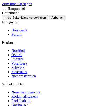
Zum Inhalt springen
Hauptmenü
Hauptmenü
In die Seitenleiste verschieben
Verbergen
Navigation
Hauptseite
Forum
Regionen
Nordtirol
Osttirol
Südtirol
Vorarlberg
Schweiz
Steiermark
Niederösterreich
Seitenbereiche
Neue Bahnberichte
Rodeln allgemein
Rodelbahnen
Gasthäuser