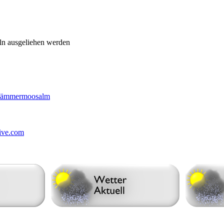
eln ausgeliehen werden
 Hämmermoosalm
ive.com