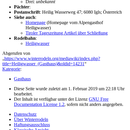
Drei:
unbekannt
Pächter
:
Postanschrift
: Heilig Wasserweg 47; 6080 Igls; Österreich
Siehe auch
:
Homepage
(Homepage vom Alpengasthof
Heiligwasser)
Tiroler Tageszeitung Artikel über Schließung
Rodelbahn
:
Heiligwasser
Abgerufen von
„
https://www.winterrodeln.org/mediawiki/index.php?
title=Heiligwasser_(Gasthaus)&oldid=14231
“
Kategorie
:
Gasthaus
Diese Seite wurde zuletzt am 1. Februar 2019 um 22:18 Uhr
bearbeitet.
Der Inhalt ist verfügbar unter der Lizenz
GNU Free
Documentation License 1.2
, sofern nicht anders angegeben.
Datenschutz
Über Winterrodeln
Haftungsausschluss
Klassische Ansicht