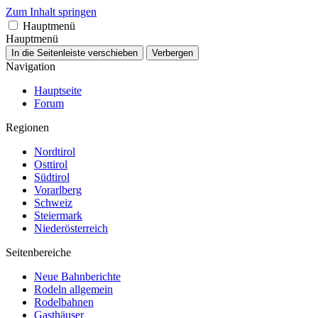
Zum Inhalt springen
Hauptmenü
Hauptmenü
In die Seitenleiste verschieben
Verbergen
Navigation
Hauptseite
Forum
Regionen
Nordtirol
Osttirol
Südtirol
Vorarlberg
Schweiz
Steiermark
Niederösterreich
Seitenbereiche
Neue Bahnberichte
Rodeln allgemein
Rodelbahnen
Gasthäuser