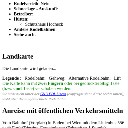
Rodelverleih
: Nein
Schneelage - Auskunft
:
Betreiber
:
Hütten
:
Schutzhaus Hocheck
Andere Rodelbahnen
:
Siehe auch
:
Landkarte
Die Landkarte wird geladen...
Legende
:
Rodelbahn;
Gehweg;
Alternative Rodelbahn;
Lift
Die Karte kann mit
zwei Fingern
oder bei gedrückter
Strg
-Taste
(bzw.
cmd
-Taste) verschoben werden.
Sie steht nicht unter der
GNU FDL Lizenz
(copyright siehe Karte rechts unten),
wohl aber die eingezeichnete Rodelbahn.
Anreise mit öffentlichen Verkehrsmitteln
Vom Bahnhof (Vorplatz) in Baden bei Wien mit dem Linienbus 556
nach Furth/Triesting Gemeindeamt (Fahrzeit ca 1 Stunde).