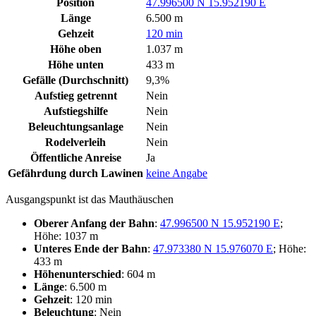
Position
47.996500 N 15.952190 E
Länge
6.500 m
Gehzeit
120 min
Höhe oben
1.037 m
Höhe unten
433 m
Gefälle (Durchschnitt)
9,3%
Aufstieg getrennt
Nein
Aufstiegshilfe
Nein
Beleuchtungsanlage
Nein
Rodelverleih
Nein
Öffentliche Anreise
Ja
Gefährdung durch Lawinen
keine Angabe
Ausgangspunkt ist das Mauthäuschen
Oberer Anfang der Bahn
:
47.996500 N 15.952190 E
;
Höhe: 1037 m
Unteres Ende der Bahn
:
47.973380 N 15.976070 E
; Höhe:
433 m
Höhenunterschied
: 604 m
Länge
: 6.500 m
Gehzeit
: 120 min
Beleuchtung
: Nein