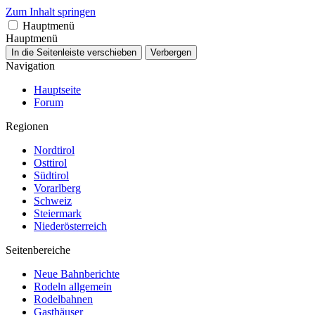
Zum Inhalt springen
Hauptmenü
Hauptmenü
In die Seitenleiste verschieben
Verbergen
Navigation
Hauptseite
Forum
Regionen
Nordtirol
Osttirol
Südtirol
Vorarlberg
Schweiz
Steiermark
Niederösterreich
Seitenbereiche
Neue Bahnberichte
Rodeln allgemein
Rodelbahnen
Gasthäuser