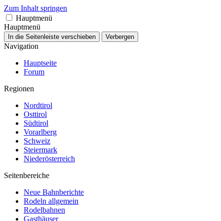
Zum Inhalt springen
Hauptmenü
Hauptmenü
In die Seitenleiste verschieben
Verbergen
Navigation
Hauptseite
Forum
Regionen
Nordtirol
Osttirol
Südtirol
Vorarlberg
Schweiz
Steiermark
Niederösterreich
Seitenbereiche
Neue Bahnberichte
Rodeln allgemein
Rodelbahnen
Gasthäuser