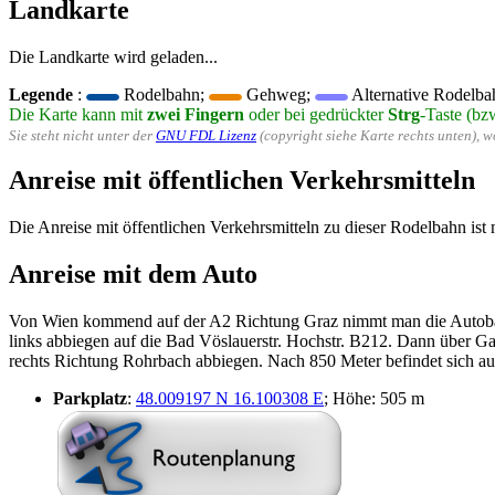
Landkarte
Die Landkarte wird geladen...
Legende
:
Rodelbahn;
Gehweg;
Alternative Rodelba
Die Karte kann mit
zwei Fingern
oder bei gedrückter
Strg
-Taste (bz
Sie steht nicht unter der
GNU FDL Lizenz
(copyright siehe Karte rechts unten), 
Anreise mit öffentlichen Verkehrsmitteln
Die Anreise mit öffentlichen Verkehrsmitteln zu dieser Rodelbahn ist 
Anreise mit dem Auto
Von Wien kommend auf der A2 Richtung Graz nimmt man die Autobahn
links abbiegen auf die Bad Vöslauerstr. Hochstr. B212. Dann über G
rechts Richtung Rohrbach abbiegen. Nach 850 Meter befindet sich auf
Parkplatz
:
48.009197 N 16.100308 E
; Höhe: 505 m