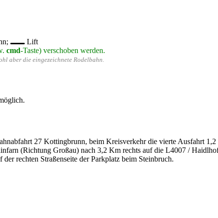
hn;
Lift
w.
cmd
-Taste) verschoben werden.
wohl aber die eingezeichnete Rodelbahn.
möglich.
abfahrt 27 Kottingbrunn, beim Kreisverkehr die vierte Ausfahrt 1,
ainfarn (Richtung Großau) nach 3,2 Km rechts auf die L4007 / Haidlh
 der rechten Straßenseite der Parkplatz beim Steinbruch.