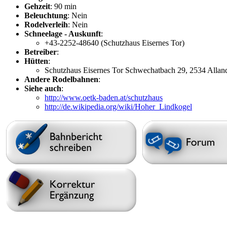
Gehzeit
: 90 min
Beleuchtung
: Nein
Rodelverleih
: Nein
Schneelage - Auskunft
:
+43-2252-48640 (Schutzhaus Eisernes Tor)
Betreiber
:
Hütten
:
Schutzhaus Eisernes Tor Schwechatbach 29, 2534 Alla
Andere Rodelbahnen
:
Siehe auch
:
http://www.oetk-baden.at/schutzhaus
http://de.wikipedia.org/wiki/Hoher_Lindkogel