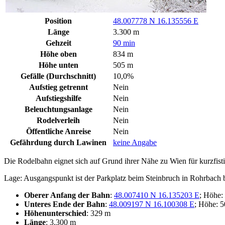
Position
48.007778 N 16.135556 E
Länge
3.300 m
Gehzeit
90 min
Höhe oben
834 m
Höhe unten
505 m
Gefälle (Durchschnitt)
10,0%
Aufstieg getrennt
Nein
Aufstiegshilfe
Nein
Beleuchtungsanlage
Nein
Rodelverleih
Nein
Öffentliche Anreise
Nein
Gefährdung durch Lawinen
keine Angabe
Die Rodelbahn eignet sich auf Grund ihrer Nähe zu Wien für kurzfisti
Lage: Ausgangspunkt ist der Parkplatz beim Steinbruch in Rohrbach 
Oberer Anfang der Bahn
:
48.007410 N 16.135203 E
; Höhe:
Unteres Ende der Bahn
:
48.009197 N 16.100308 E
; Höhe: 
Höhenunterschied
: 329 m
Länge
: 3.300 m