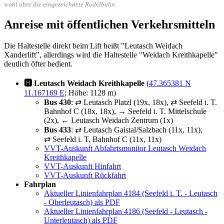
wohl aber die eingezeichnete Rodelbahn.
Anreise mit öffentlichen Verkehrsmitteln
Die Haltestelle direkt beim Lift heißt "Leutasch Weidach
Xanderlift", allerdings wird die Haltestelle "Weidach Kreithkapelle"
deutlich öfter bedient.
🅷 Leutasch Weidach Kreithkapelle
(
47.365381 N
11.167169 E
; Höhe: 1128 m)
Bus 430
: ⇄ Leutasch Platzl (19x, 18x), ⇄ Seefeld i. T.
Bahnhof C (18x, 18x), → Seefeld i. T. Mittelschule
(2x), ← Leutasch Weidach Zentrum (1x)
Bus 433
: ⇄ Leutasch Gaistal/Salzbach (11x, 11x),
⇄ Seefeld i. T. Bahnhof C (11x, 11x)
VVT-Auskunft Abfahrtsmonitor Leutasch Weidach
Kreithkapelle
VVT-Auskunft Hinfahrt
VVT-Auskunft Rückfahrt
Fahrplan
Aktueller Linienfahrplan 4184 (Seefeld i. T. - Leutasch
- Oberleutasch) als PDF
Aktueller Linienfahrplan 4186 (Seefeld - Leutasch -
Unterleutasch) als PDF