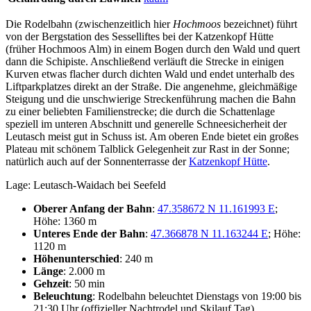
Die Rodelbahn (zwischenzeitlich hier
Hochmoos
bezeichnet) führt
von der Bergstation des Sesselliftes bei der Katzenkopf Hütte
(früher Hochmoos Alm) in einem Bogen durch den Wald und quert
dann die Schipiste. Anschließend verläuft die Strecke in einigen
Kurven etwas flacher durch dichten Wald und endet unterhalb des
Liftparkplatzes direkt an der Straße. Die angenehme, gleichmäßige
Steigung und die unschwierige Streckenführung machen die Bahn
zu einer beliebten Familienstrecke; die durch die Schattenlage
speziell im unteren Abschnitt und generelle Schneesicherheit der
Leutasch meist gut in Schuss ist. Am oberen Ende bietet ein großes
Plateau mit schönem Talblick Gelegenheit zur Rast in der Sonne;
natürlich auch auf der Sonnenterrasse der
Katzenkopf Hütte
.
Lage: Leutasch-Waidach bei Seefeld
Oberer Anfang der Bahn
:
47.358672 N 11.161993 E
;
Höhe: 1360 m
Unteres Ende der Bahn
:
47.366878 N 11.163244 E
; Höhe:
1120 m
Höhenunterschied
: 240 m
Länge
: 2.000 m
Gehzeit
: 50 min
Beleuchtung
: Rodelbahn beleuchtet Dienstags von 19:00 bis
21:30 Uhr (offizieller Nachtrodel und Skilauf Tag)