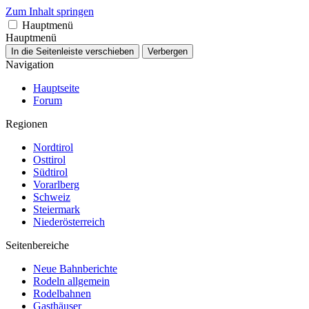
Zum Inhalt springen
Hauptmenü
Hauptmenü
In die Seitenleiste verschieben
Verbergen
Navigation
Hauptseite
Forum
Regionen
Nordtirol
Osttirol
Südtirol
Vorarlberg
Schweiz
Steiermark
Niederösterreich
Seitenbereiche
Neue Bahnberichte
Rodeln allgemein
Rodelbahnen
Gasthäuser