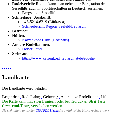
Rodelverleih
: Rodlen kann man neben der Bergstation des
Sessellifts auch in Sportgeschäften in Leutasch ausleihen.
Bergstation Sessellift
Schneelage - Auskunft
:
+43-5214-6219 (Liftkassa)
Schneebericht Region Seefeld/Leutasch
Betreiber
:
Hütten
:
Katzenkopf Hütte (Gasthaus)
Andere Rodelbahnen
:
Hoher Sattel
Siehe auch
:
https://www.katzenkopf-leutasch.at/de/rodeln/
Landkarte
Die Landkarte wird geladen...
Legende
:
Rodelbahn;
Gehweg;
Alternative Rodelbahn;
Lift
Die Karte kann mit
zwei Fingern
oder bei gedrückter
Strg
-Taste
(bzw.
cmd
-Taste) verschoben werden.
Sie steht nicht unter der
GNU FDL Lizenz
(copyright siehe Karte rechts unten),