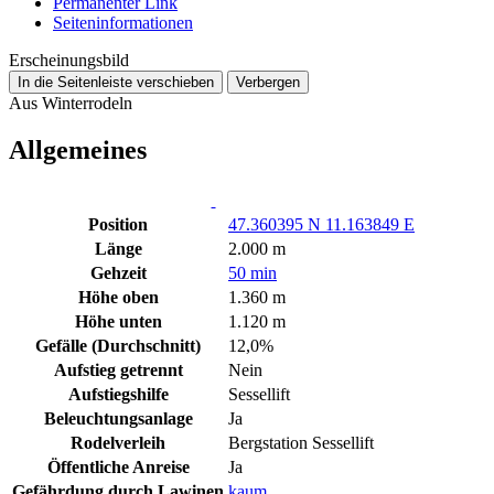
Permanenter Link
Seiten­­informationen
Erscheinungsbild
In die Seitenleiste verschieben
Verbergen
Aus Winterrodeln
Allgemeines
Position
47.360395 N 11.163849 E
Länge
2.000 m
Gehzeit
50 min
Höhe oben
1.360 m
Höhe unten
1.120 m
Gefälle (Durchschnitt)
12,0%
Aufstieg getrennt
Nein
Aufstiegshilfe
Sessellift
Beleuchtungsanlage
Ja
Rodelverleih
Bergstation Sessellift
Öffentliche Anreise
Ja
Gefährdung durch Lawinen
kaum