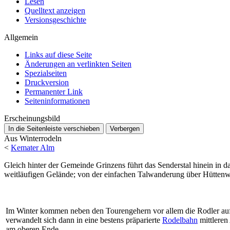
Lesen
Quelltext anzeigen
Versionsgeschichte
Allgemein
Links auf diese Seite
Änderungen an verlinkten Seiten
Spezialseiten
Druckversion
Permanenter Link
Seiten­­informationen
Erscheinungsbild
In die Seitenleiste verschieben
Verbergen
Aus Winterrodeln
<
Kemater Alm
Gleich hinter der Gemeinde Grinzens führt das Senderstal hinein in d
weitläufigen Gelände; von der einfachen Talwanderung über Hütten
Im Winter kommen neben den Tourengehern vor allem die Rodler auf 
verwandelt sich dann in eine bestens präparierte
Rodelbahn
mittleren
am oberen Ende.