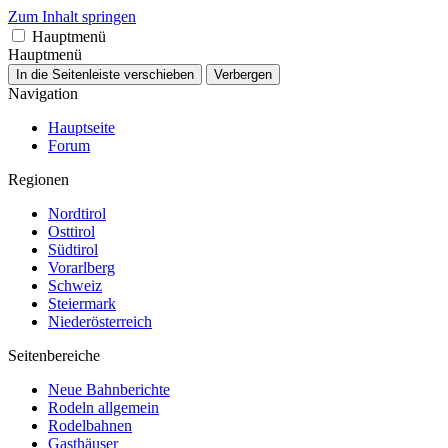
Zum Inhalt springen
Hauptmenü
Hauptmenü
In die Seitenleiste verschieben
Verbergen
Navigation
Hauptseite
Forum
Regionen
Nordtirol
Osttirol
Südtirol
Vorarlberg
Schweiz
Steiermark
Niederösterreich
Seitenbereiche
Neue Bahnberichte
Rodeln allgemein
Rodelbahnen
Gasthäuser