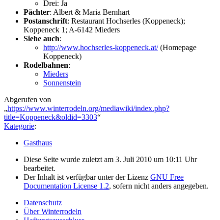
Drei: Ja
Pächter
: Albert & Maria Bernhart
Postanschrift
: Restaurant Hochserles (Koppeneck);
Koppeneck 1; A-6142 Mieders
Siehe auch
:
http://www.hochserles-koppeneck.at/
(Homepage
Koppeneck)
Rodelbahnen
:
Mieders
Sonnenstein
Abgerufen von
„
https://www.winterrodeln.org/mediawiki/index.php?
title=Koppeneck&oldid=3303
“
Kategorie
:
Gasthaus
Diese Seite wurde zuletzt am 3. Juli 2010 um 10:11 Uhr
bearbeitet.
Der Inhalt ist verfügbar unter der Lizenz
GNU Free
Documentation License 1.2
, sofern nicht anders angegeben.
Datenschutz
Über Winterrodeln