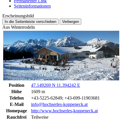
Permanenter Link
Seiten­­informationen
Erscheinungsbild
In die Seitenleiste verschieben
Verbergen
Aus Winterrodeln
Position
47.149269 N 11.394242 E
Höhe
1609 m
Telefon
+43-5225-62849; +43-699-11903681
E-Mail
info@hochserles-koppeneck.at
Homepage
http://www.hochserles-koppeneck.at
Rauchfrei
Teilweise