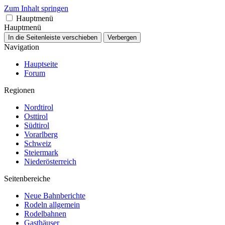
Zum Inhalt springen
Hauptmenü
Hauptmenü
In die Seitenleiste verschieben
Verbergen
Navigation
Hauptseite
Forum
Regionen
Nordtirol
Osttirol
Südtirol
Vorarlberg
Schweiz
Steiermark
Niederösterreich
Seitenbereiche
Neue Bahnberichte
Rodeln allgemein
Rodelbahnen
Gasthäuser