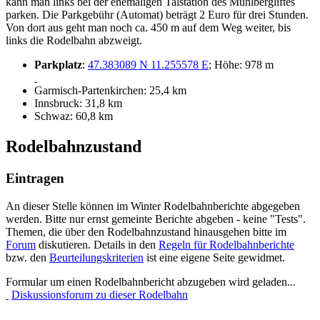
kann man links bei der ehemaligen Talstation des Mühlbergliftes
parken. Die Parkgebühr (Automat) beträgt 2 Euro für drei Stunden.
Von dort aus geht man noch ca. 450 m auf dem Weg weiter, bis
links die Rodelbahn abzweigt.
Parkplatz
:
47.383089 N 11.255578 E
; Höhe: 978 m
Garmisch-Partenkirchen: 25,4 km
Innsbruck: 31,8 km
Schwaz: 60,8 km
Rodelbahnzustand
Eintragen
An dieser Stelle können im Winter Rodelbahnberichte abgegeben
werden. Bitte nur ernst gemeinte Berichte abgeben - keine "Tests".
Themen, die über den Rodelbahnzustand hinausgehen bitte im
Forum
diskutieren. Details in den
Regeln für Rodelbahnberichte
bzw. den
Beurteilungskriterien
ist eine eigene Seite gewidmet.
Formular um einen Rodelbahnbericht abzugeben wird geladen...
Diskussionsforum zu dieser Rodelbahn