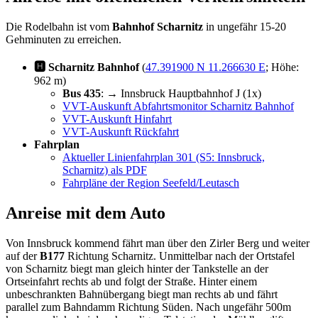
Die Rodelbahn ist vom
Bahnhof Scharnitz
in ungefähr 15-20
Gehminuten zu erreichen.
🅷 Scharnitz Bahnhof
(
47.391900 N 11.266630 E
; Höhe:
962 m)
Bus 435
: → Innsbruck Hauptbahnhof J (1x)
VVT-Auskunft Abfahrtsmonitor Scharnitz Bahnhof
VVT-Auskunft Hinfahrt
VVT-Auskunft Rückfahrt
Fahrplan
Aktueller Linienfahrplan 301 (S5: Innsbruck,
Scharnitz) als PDF
Fahrpläne der Region Seefeld/Leutasch
Anreise mit dem Auto
Von Innsbruck kommend fährt man über den Zirler Berg und weiter
auf der
B177
Richtung Scharnitz. Unmittelbar nach der Ortstafel
von Scharnitz biegt man gleich hinter der Tankstelle an der
Ortseinfahrt rechts ab und folgt der Straße. Hinter einem
unbeschrankten Bahnübergang biegt man rechts ab und fährt
parallel zum Bahndamm Richtung Süden. Nach ungefähr 500m