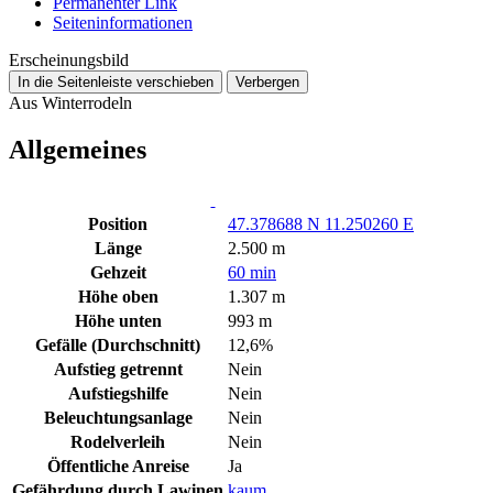
Permanenter Link
Seiten­­informationen
Erscheinungsbild
In die Seitenleiste verschieben
Verbergen
Aus Winterrodeln
Allgemeines
Position
47.378688 N 11.250260 E
Länge
2.500 m
Gehzeit
60 min
Höhe oben
1.307 m
Höhe unten
993 m
Gefälle (Durchschnitt)
12,6%
Aufstieg getrennt
Nein
Aufstiegshilfe
Nein
Beleuchtungsanlage
Nein
Rodelverleih
Nein
Öffentliche Anreise
Ja
Gefährdung durch Lawinen
kaum