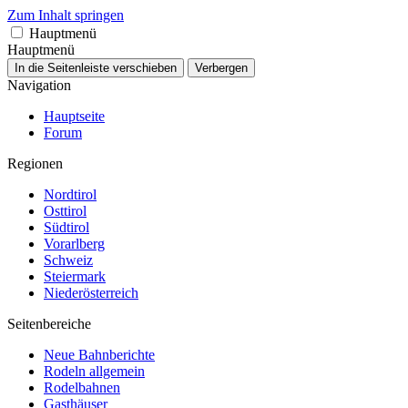
Zum Inhalt springen
Hauptmenü
Hauptmenü
In die Seitenleiste verschieben
Verbergen
Navigation
Hauptseite
Forum
Regionen
Nordtirol
Osttirol
Südtirol
Vorarlberg
Schweiz
Steiermark
Niederösterreich
Seitenbereiche
Neue Bahnberichte
Rodeln allgemein
Rodelbahnen
Gasthäuser