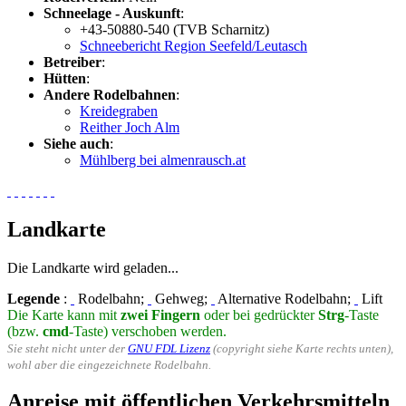
Schneelage - Auskunft
:
+43-50880-540 (TVB Scharnitz)
Schneebericht Region Seefeld/Leutasch
Betreiber
:
Hütten
:
Andere Rodelbahnen
:
Kreidegraben
Reither Joch Alm
Siehe auch
:
Mühlberg bei almenrausch.at
Landkarte
Die Landkarte wird geladen...
Legende
:
Rodelbahn;
Gehweg;
Alternative Rodelbahn;
Lift
Die Karte kann mit
zwei Fingern
oder bei gedrückter
Strg
-Taste
(bzw.
cmd
-Taste) verschoben werden.
Sie steht nicht unter der
GNU FDL Lizenz
(copyright siehe Karte rechts unten),
wohl aber die eingezeichnete Rodelbahn.
Anreise mit öffentlichen Verkehrsmitteln