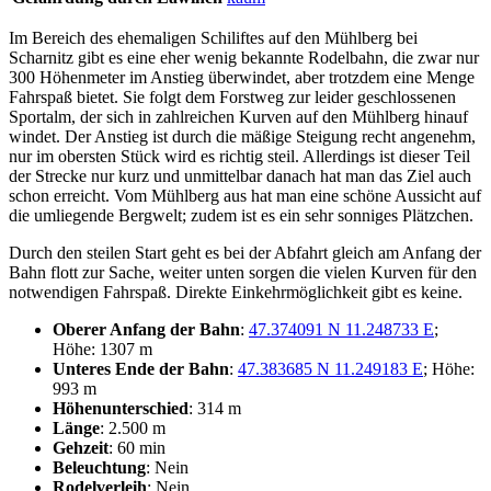
Im Bereich des ehemaligen Schiliftes auf den Mühlberg bei
Scharnitz gibt es eine eher wenig bekannte Rodelbahn, die zwar nur
300 Höhenmeter im Anstieg überwindet, aber trotzdem eine Menge
Fahrspaß bietet. Sie folgt dem Forstweg zur leider geschlossenen
Sportalm, der sich in zahlreichen Kurven auf den Mühlberg hinauf
windet. Der Anstieg ist durch die mäßige Steigung recht angenehm,
nur im obersten Stück wird es richtig steil. Allerdings ist dieser Teil
der Strecke nur kurz und unmittelbar danach hat man das Ziel auch
schon erreicht. Vom Mühlberg aus hat man eine schöne Aussicht auf
die umliegende Bergwelt; zudem ist es ein sehr sonniges Plätzchen.
Durch den steilen Start geht es bei der Abfahrt gleich am Anfang der
Bahn flott zur Sache, weiter unten sorgen die vielen Kurven für den
notwendigen Fahrspaß. Direkte Einkehrmöglichkeit gibt es keine.
Oberer Anfang der Bahn
:
47.374091 N 11.248733 E
;
Höhe: 1307 m
Unteres Ende der Bahn
:
47.383685 N 11.249183 E
; Höhe:
993 m
Höhenunterschied
: 314 m
Länge
: 2.500 m
Gehzeit
: 60 min
Beleuchtung
: Nein
Rodelverleih
: Nein