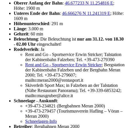
Oberer Anfang der Bahn
:
46.677233 N 11.254816 E
;
Höhe: 1900 m
Unteres Ende der Bahn
:
46.666276 N 11.241319 E
; Höhe:
1609 m
Höhenunterschied
: 291 m
Länge
: 3.000 m
Gehzeit
: 60 min
Beleuchtung
: Die Beleuchtung ist
nur am 31.12. von 18.30
- 02.00 Uhr
eingeschaltet!
Rodelverleih
: Ja
Rent and Go - Sportservice Erwin Stricker; Talstation
der Kabinenbahn Falzeben; Tel. +39-473-279390
Rent and Go - Sportservice Erwin Stricker
; Bergstation
der Kabinenbahn Falzeben und der Bergbahn Meran
2000; Tel. +39-473-279607;
mailto:meran2000@rentasport.it
Skiverleih Sport Max; in Falzeben an der Talstation
(Nähe Restaurant Panorama); Tel. +39-339-6853242;
mailto:maxgruber@alice.it
Schneelage - Auskunft
:
+39-473-234821 (Bergbahnen Meran 2000)
+39-473-279457 (Tourismusverein Hafling – Vöran –
Meran 2000)
Schneelagen-Info
Betreiber
: Bergbahnen Meran 2000