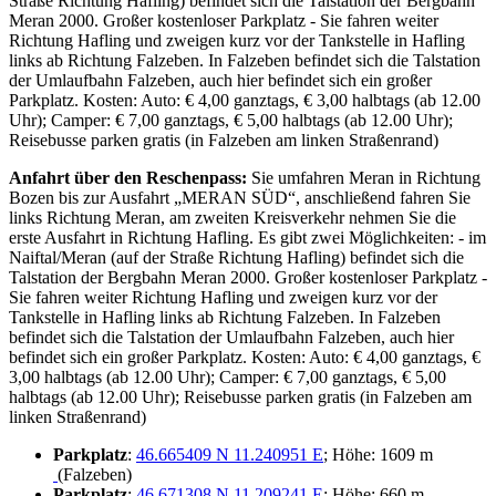
Straße Richtung Hafling) befindet sich die Talstation der Bergbahn
Meran 2000. Großer kostenloser Parkplatz - Sie fahren weiter
Richtung Hafling und zweigen kurz vor der Tankstelle in Hafling
links ab Richtung Falzeben. In Falzeben befindet sich die Talstation
der Umlaufbahn Falzeben, auch hier befindet sich ein großer
Parkplatz. Kosten: Auto: € 4,00 ganztags, € 3,00 halbtags (ab 12.00
Uhr); Camper: € 7,00 ganztags, € 5,00 halbtags (ab 12.00 Uhr);
Reisebusse parken gratis (in Falzeben am linken Straßenrand)
Anfahrt über den Reschenpass:
Sie umfahren Meran in Richtung
Bozen bis zur Ausfahrt „MERAN SÜD“, anschließend fahren Sie
links Richtung Meran, am zweiten Kreisverkehr nehmen Sie die
erste Ausfahrt in Richtung Hafling. Es gibt zwei Möglichkeiten: - im
Naiftal/Meran (auf der Straße Richtung Hafling) befindet sich die
Talstation der Bergbahn Meran 2000. Großer kostenloser Parkplatz -
Sie fahren weiter Richtung Hafling und zweigen kurz vor der
Tankstelle in Hafling links ab Richtung Falzeben. In Falzeben
befindet sich die Talstation der Umlaufbahn Falzeben, auch hier
befindet sich ein großer Parkplatz. Kosten: Auto: € 4,00 ganztags, €
3,00 halbtags (ab 12.00 Uhr); Camper: € 7,00 ganztags, € 5,00
halbtags (ab 12.00 Uhr); Reisebusse parken gratis (in Falzeben am
linken Straßenrand)
Parkplatz
:
46.665409 N 11.240951 E
; Höhe: 1609 m
(Falzeben)
Parkplatz
:
46.671308 N 11.209241 E
; Höhe: 660 m