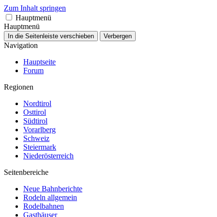
Zum Inhalt springen
Hauptmenü
Hauptmenü
In die Seitenleiste verschieben
Verbergen
Navigation
Hauptseite
Forum
Regionen
Nordtirol
Osttirol
Südtirol
Vorarlberg
Schweiz
Steiermark
Niederösterreich
Seitenbereiche
Neue Bahnberichte
Rodeln allgemein
Rodelbahnen
Gasthäuser