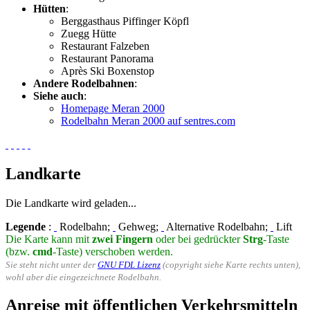
Hütten
:
Berggasthaus Piffinger Köpfl
Zuegg Hütte
Restaurant Falzeben
Restaurant Panorama
Après Ski Boxenstop
Andere Rodelbahnen
:
Siehe auch
:
Homepage Meran 2000
Rodelbahn Meran 2000 auf sentres.com
Landkarte
Die Landkarte wird geladen...
Legende
:
Rodelbahn;
Gehweg;
Alternative Rodelbahn;
Lift
Die Karte kann mit
zwei Fingern
oder bei gedrückter
Strg
-Taste
(bzw.
cmd
-Taste) verschoben werden.
Sie steht nicht unter der
GNU FDL Lizenz
(copyright siehe Karte rechts unten),
wohl aber die eingezeichnete Rodelbahn.
Anreise mit öffentlichen Verkehrsmitteln