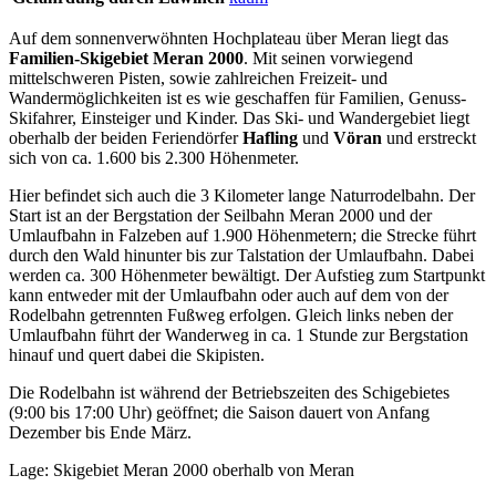
Auf dem sonnenverwöhnten Hochplateau über Meran liegt das
Familien-Skigebiet Meran 2000
. Mit seinen vorwiegend
mittelschweren Pisten, sowie zahlreichen Freizeit- und
Wandermöglichkeiten ist es wie geschaffen für Familien, Genuss-
Skifahrer, Einsteiger und Kinder. Das Ski- und Wandergebiet liegt
oberhalb der beiden Feriendörfer
Hafling
und
Vöran
und erstreckt
sich von ca. 1.600 bis 2.300 Höhenmeter.
Hier befindet sich auch die 3 Kilometer lange Naturrodelbahn. Der
Start ist an der Bergstation der Seilbahn Meran 2000 und der
Umlaufbahn in Falzeben auf 1.900 Höhenmetern; die Strecke führt
durch den Wald hinunter bis zur Talstation der Umlaufbahn. Dabei
werden ca. 300 Höhenmeter bewältigt. Der Aufstieg zum Startpunkt
kann entweder mit der Umlaufbahn oder auch auf dem von der
Rodelbahn getrennten Fußweg erfolgen. Gleich links neben der
Umlaufbahn führt der Wanderweg in ca. 1 Stunde zur Bergstation
hinauf und quert dabei die Skipisten.
Die Rodelbahn ist während der Betriebszeiten des Schigebietes
(9:00 bis 17:00 Uhr) geöffnet; die Saison dauert von Anfang
Dezember bis Ende März.
Lage: Skigebiet Meran 2000 oberhalb von Meran