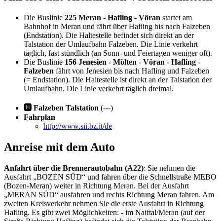
Die Buslinie
225 Meran - Hafling - Vöran
startet am
Bahnhof in Meran und fährt über Hafling bis nach Falzeben
(Endstation). Die Haltestelle befindet sich direkt an der
Talstation der Umlaufbahn Falzeben. Die Linie verkehrt
täglich, fast stündlich (an Sonn- und Feiertagen weniger oft).
Die Buslinie
156 Jenesien - Mölten - Vöran - Hafling -
Falzeben
fährt von Jenesien bis nach Hafling und Falzeben
(= Endstation). Die Haltestelle ist direkt an der Talstation der
Umlaufbahn. Die Linie verkehrt täglich dreimal.
🅷 Falzeben Talstation
(---)
Fahrplan
http://www.sii.bz.it/de
Anreise mit dem Auto
Anfahrt über die Brennerautobahn (A22)
: Sie nehmen die
Ausfahrt „BOZEN SÜD“ und fahren über die Schnellstraße MEBO
(Bozen-Meran) weiter in Richtung Meran. Bei der Ausfahrt
„MERAN SÜD“ ausfahren und rechts Richtung Meran fahren. Am
zweiten Kreisverkehr nehmen Sie die erste Ausfahrt in Richtung
Hafling. Es gibt zwei Möglichkeiten: - im Naiftal/Meran (auf der