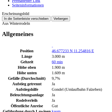
Permanenter Link
Seiten­­informationen
Erscheinungsbild
In die Seitenleiste verschieben
Verbergen
Aus Winterrodeln
Allgemeines
Position
46.677233 N 11.254816 E
Länge
3.000 m
Gehzeit
60 min
Höhe oben
1.900 m
Höhe unten
1.609 m
Gefälle (Durchschnitt)
9,7%
Aufstieg getrennt
Ja
Aufstiegshilfe
Gondel (Umlaufbahn Falzeben)
Beleuchtungsanlage
Ja
Rodelverleih
Ja
Öffentliche Anreise
Gut
Gefährdung durch Lawinen
kaum