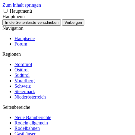
Zum Inhalt springen
Hauptmenü
Hauptmenü
In die Seitenleiste verschieben
Verbergen
Navigation
Hauptseite
Forum
Regionen
Nordtirol
Osttirol
Südtirol
Vorarlberg
Schweiz
Steiermark
Niederösterreich
Seitenbereiche
Neue Bahnberichte
Rodeln allgemein
Rodelbahnen
Gasthäuser