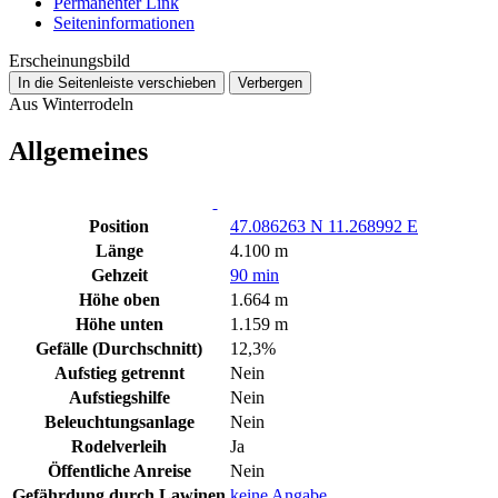
Permanenter Link
Seiten­­informationen
Erscheinungsbild
In die Seitenleiste verschieben
Verbergen
Aus Winterrodeln
Allgemeines
Position
47.086263 N 11.268992 E
Länge
4.100 m
Gehzeit
90 min
Höhe oben
1.664 m
Höhe unten
1.159 m
Gefälle (Durchschnitt)
12,3%
Aufstieg getrennt
Nein
Aufstiegshilfe
Nein
Beleuchtungsanlage
Nein
Rodelverleih
Ja
Öffentliche Anreise
Nein
Gefährdung durch Lawinen
keine Angabe