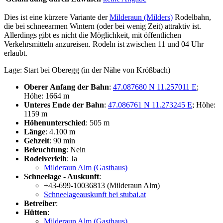
Dies ist eine kürzere Variante der
Milderaun (Milders)
Rodelbahn,
die bei schneearmen Wintern (oder bei wenig Zeit) attraktiv ist.
Allerdings gibt es nicht die Möglichkeit, mit öffentlichen
Verkehrsmitteln anzureisen. Rodeln ist zwischen 11 und 04 Uhr
erlaubt.
Lage: Start bei Oberegg (in der Nähe von Krößbach)
Oberer Anfang der Bahn
:
47.087680 N 11.257011 E
;
Höhe: 1664 m
Unteres Ende der Bahn
:
47.086761 N 11.273245 E
; Höhe:
1159 m
Höhenunterschied
: 505 m
Länge
: 4.100 m
Gehzeit
: 90 min
Beleuchtung
: Nein
Rodelverleih
: Ja
Milderaun Alm (Gasthaus)
Schneelage - Auskunft
:
+43-699-10036813 (Milderaun Alm)
Schneelageauskunft bei stubai.at
Betreiber
:
Hütten
:
Milderaun Alm (Gasthaus)