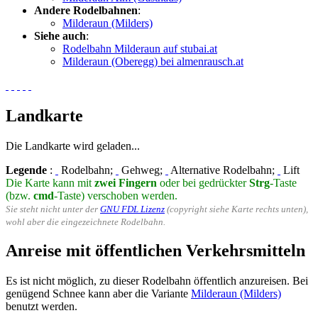
Andere Rodelbahnen
:
Milderaun (Milders)
Siehe auch
:
Rodelbahn Milderaun auf stubai.at
Milderaun (Oberegg) bei almenrausch.at
Landkarte
Die Landkarte wird geladen...
Legende
:
Rodelbahn;
Gehweg;
Alternative Rodelbahn;
Lift
Die Karte kann mit
zwei Fingern
oder bei gedrückter
Strg
-Taste
(bzw.
cmd
-Taste) verschoben werden.
Sie steht nicht unter der
GNU FDL Lizenz
(copyright siehe Karte rechts unten),
wohl aber die eingezeichnete Rodelbahn.
Anreise mit öffentlichen Verkehrsmitteln
Es ist nicht möglich, zu dieser Rodelbahn öffentlich anzureisen. Bei
genügend Schnee kann aber die Variante
Milderaun (Milders)
benutzt werden.