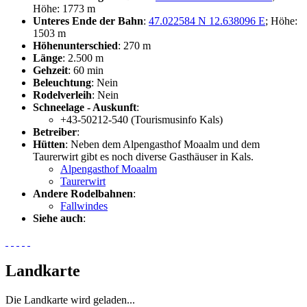
Höhe: 1773 m
Unteres Ende der Bahn
:
47.022584 N 12.638096 E
; Höhe:
1503 m
Höhenunterschied
: 270 m
Länge
: 2.500 m
Gehzeit
: 60 min
Beleuchtung
: Nein
Rodelverleih
: Nein
Schneelage - Auskunft
:
+43-50212-540 (Tourismusinfo Kals)
Betreiber
:
Hütten
: Neben dem Alpengasthof Moaalm und dem
Taurerwirt gibt es noch diverse Gasthäuser in Kals.
Alpengasthof Moaalm
Taurerwirt
Andere Rodelbahnen
:
Fallwindes
Siehe auch
:
Landkarte
Die Landkarte wird geladen...