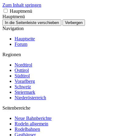
Zum Inhalt springen
Hauptmenü
Hauptmenü
In die Seitenleiste verschieben
Verbergen
Navigation
Hauptseite
Forum
Regionen
Nordtirol
Osttirol
Südtirol
Vorarlberg
Schweiz
Steiermark
Niederösterreich
Seitenbereiche
Neue Bahnberichte
Rodeln allgemein
Rodelbahnen
Gasthäuser