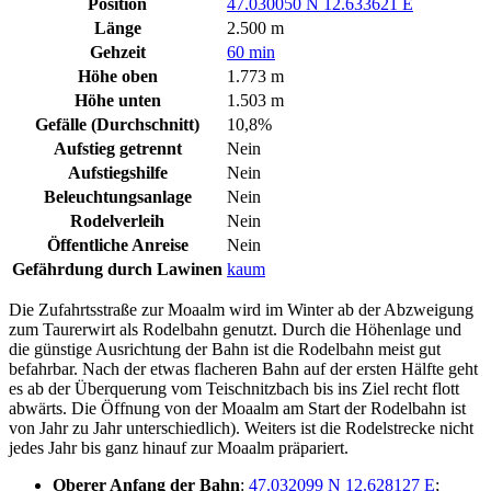
Position
47.030050 N 12.633621 E
Länge
2.500 m
Gehzeit
60 min
Höhe oben
1.773 m
Höhe unten
1.503 m
Gefälle (Durchschnitt)
10,8%
Aufstieg getrennt
Nein
Aufstiegshilfe
Nein
Beleuchtungsanlage
Nein
Rodelverleih
Nein
Öffentliche Anreise
Nein
Gefährdung durch Lawinen
kaum
Die Zufahrtsstraße zur Moaalm wird im Winter ab der Abzweigung
zum Taurerwirt als Rodelbahn genutzt. Durch die Höhenlage und
die günstige Ausrichtung der Bahn ist die Rodelbahn meist gut
befahrbar. Nach der etwas flacheren Bahn auf der ersten Hälfte geht
es ab der Überquerung vom Teischnitzbach bis ins Ziel recht flott
abwärts. Die Öffnung von der Moaalm am Start der Rodelbahn ist
von Jahr zu Jahr unterschiedlich). Weiters ist die Rodelstrecke nicht
jedes Jahr bis ganz hinauf zur Moaalm präpariert.
Oberer Anfang der Bahn
:
47.032099 N 12.628127 E
;