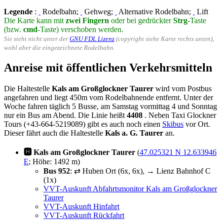
Legende
:
Rodelbahn;
Gehweg;
Alternative Rodelbahn;
Lift
Die Karte kann mit
zwei Fingern
oder bei gedrückter
Strg
-Taste
(bzw.
cmd
-Taste) verschoben werden.
Sie steht nicht unter der
GNU FDL Lizenz
(copyright siehe Karte rechts unten),
wohl aber die eingezeichnete Rodelbahn.
Anreise mit öffentlichen Verkehrsmitteln
Die Haltestelle
Kals am Großglockner Taurer
wird vom Postbus
angefahren und liegt 450m vom Rodelbahnende entfernt. Unter der
Woche fahren täglich 5 Busse, am Samstag vormittag 4 und Sonntag
nur ein Bus am Abend. Die Linie heißt
4408
. Neben Taxi Glockner
Tours (+43-664-5219089) gibt es auch noch einen
Skibus
vor Ort.
Dieser fährt auch die Haltestelle
Kals a. G. Taurer
an.
🅷 Kals am Großglockner Taurer
(
47.025321 N 12.633946
E
; Höhe: 1492 m)
Bus 952
: ⇄ Huben Ort (6x, 6x), → Lienz Bahnhof C
(1x)
VVT-Auskunft Abfahrtsmonitor Kals am Großglockner
Taurer
VVT-Auskunft Hinfahrt
VVT-Auskunft Rückfahrt