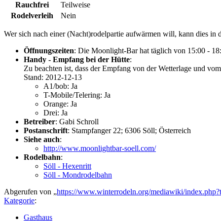
Rauchfrei
Teilweise
Rodelverleih
Nein
Wer sich nach einer (Nacht)rodelpartie aufwärmen will, kann dies in 
Öffnungszeiten
: Die Moonlight-Bar hat täglich von 15:00 - 1
Handy - Empfang bei der Hütte
:
Zu beachten ist, dass der Empfang von der Wetterlage und vo
Stand: 2012-12-13
A1/bob: Ja
T-Mobile/Telering: Ja
Orange: Ja
Drei: Ja
Betreiber
: Gabi Schroll
Postanschrift
: Stampfanger 22; 6306 Söll; Österreich
Siehe auch
:
http://www.moonlightbar-soell.com/
Rodelbahn
:
Söll - Hexenritt
Söll - Mondrodelbahn
Abgerufen von „
https://www.winterrodeln.org/mediawiki/index.php
Kategorie
:
Gasthaus