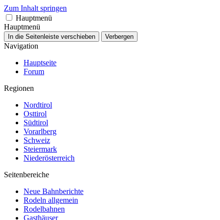
Zum Inhalt springen
Hauptmenü
Hauptmenü
In die Seitenleiste verschieben
Verbergen
Navigation
Hauptseite
Forum
Regionen
Nordtirol
Osttirol
Südtirol
Vorarlberg
Schweiz
Steiermark
Niederösterreich
Seitenbereiche
Neue Bahnberichte
Rodeln allgemein
Rodelbahnen
Gasthäuser