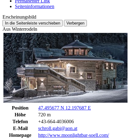
Permanenter Link
Seiten­­informationen
Erscheinungsbild
In die Seitenleiste verschieben
Verbergen
Aus Winterrodeln
Position
47.495677 N 12.197687 E
Höhe
720 m
Telefon
+43-664-4036006
E-Mail
schroll.gabi@aon.at
Homepage
http://www.moonlightbar-soell.com/