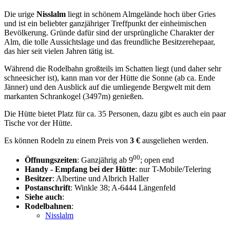
Die urige
Nisslalm
liegt in schönem Almgelände hoch über Gries
und ist ein beliebter ganzjähriger Treffpunkt der einheimischen
Bevölkerung. Gründe dafür sind der ursprüngliche Charakter der
Alm, die tolle Aussichtslage und das freundliche Besitzerehepaar,
das hier seit vielen Jahren tätig ist.
Während die Rodelbahn großteils im Schatten liegt (und daher sehr
schneesicher ist), kann man vor der Hütte die Sonne (ab ca. Ende
Jänner) und den Ausblick auf die umliegende Bergwelt mit dem
markanten Schrankogel (3497m) genießen.
Die Hütte bietet Platz für ca. 35 Personen, dazu gibt es auch ein paar
Tische vor der Hütte.
Es können Rodeln zu einem Preis von
3 €
ausgeliehen werden.
00
Öffnungszeiten
: Ganzjährig ab 9
; open end
Handy - Empfang bei der Hütte
: nur T-Mobile/Telering
Besitzer
: Albertine und Albrich Haller
Postanschrift
: Winkle 38; A-6444 Längenfeld
Siehe auch
:
Rodelbahnen
:
Nisslalm