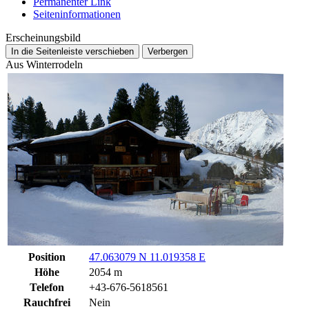
Permanenter Link
Seiten­­informationen
Erscheinungsbild
In die Seitenleiste verschieben
Verbergen
Aus Winterrodeln
Position
47.063079 N 11.019358 E
Höhe
2054 m
Telefon
+43-676-5618561
Rauchfrei
Nein