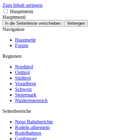
Zum Inhalt springen
Hauptmenü
Hauptmenü
In die Seitenleiste verschieben
Verbergen
Navigation
Hauptseite
Forum
Regionen
Nordtirol
Osttirol
Südtirol
Vorarlberg
Schweiz
Steiermark
Niederösterreich
Seitenbereiche
Neue Bahnberichte
Rodeln allgemein
Rodelbahnen
Gasthäuser