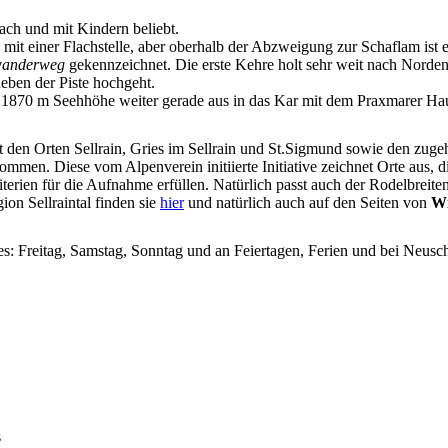
ach und mit Kindern beliebt.
it einer Flachstelle, aber oberhalb der Abzweigung zur Schaflam ist 
wanderweg
gekennzeichnet. Die erste Kehre holt sehr weit nach Norden 
eben der Piste hochgeht.
. 1870 m Seehhöhe weiter gerade aus in das Kar mit dem Praxmarer Hausb
it den Orten Sellrain, Gries im Sellrain und St.Sigmund sowie den zu
mmen. Diese vom Alpenverein initiierte Initiative zeichnet Orte aus, d
terien für die Aufnahme erfüllen. Natürlich passt auch der Rodelbreite
ion Sellraintal finden sie
hier
und natürlich auch auf den Seiten von
Wi
s: Freitag, Samstag, Sonntag und an Feiertagen, Ferien und bei Neusch
s