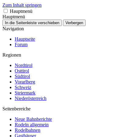
Zum Inhalt springen
Hauptmenü
Hauptmenü
In die Seitenleiste verschieben
Verbergen
Navigation
Hauptseite
Forum
Regionen
Nordtirol
Osttirol
Südtirol
Vorarlberg
Schweiz
Steiermark
Niederösterreich
Seitenbereiche
Neue Bahnberichte
Rodeln allgemein
Rodelbahnen
Gasthäuser