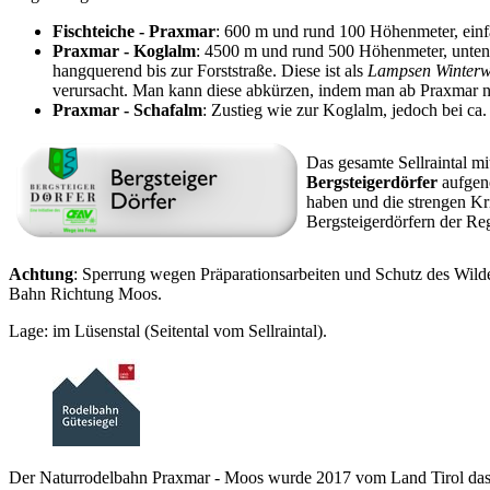
Fischteiche - Praxmar
: 600 m und rund 100 Höhenmeter, einf
Praxmar - Koglalm
: 4500 m und rund 500 Höhenmeter, unten m
hangquerend bis zur Forststraße. Diese ist als
Lampsen Winter
verursacht. Man kann diese abkürzen, indem man ab Praxmar n
Praxmar - Schafalm
: Zustieg wie zur Koglalm, jedoch bei ca
Das gesamte Sellraintal m
Bergsteigerdörfer
aufgeno
haben und die strengen Kri
Bergsteigerdörfern der Reg
Achtung
: Sperrung wegen Präparationsarbeiten und Schutz des Wilde
Bahn Richtung Moos.
Lage: im Lüsenstal (Seitental vom Sellraintal).
Der Naturrodelbahn Praxmar - Moos wurde 2017 vom Land Tirol da