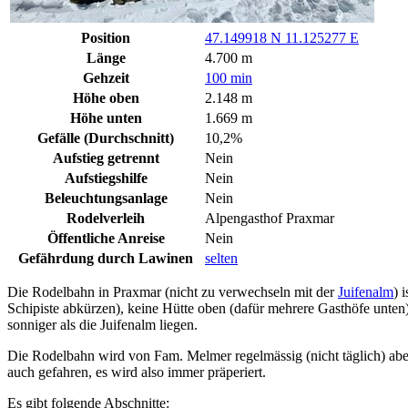
Position
47.149918 N 11.125277 E
Länge
4.700 m
Gehzeit
100 min
Höhe oben
2.148 m
Höhe unten
1.669 m
Gefälle (Durchschnitt)
10,2%
Aufstieg getrennt
Nein
Aufstiegshilfe
Nein
Beleuchtungsanlage
Nein
Rodelverleih
Alpengasthof Praxmar
Öffentliche Anreise
Nein
Gefährdung durch Lawinen
selten
Die Rodelbahn in Praxmar (nicht zu verwechseln mit der
Juifenalm
) 
Schipiste abkürzen), keine Hütte oben (dafür mehrere Gasthöfe unten)
sonniger als die Juifenalm liegen.
Die Rodelbahn wird von Fam. Melmer regelmässig (nicht täglich) aber
auch gefahren, es wird also immer präperiert.
Es gibt folgende Abschnitte: