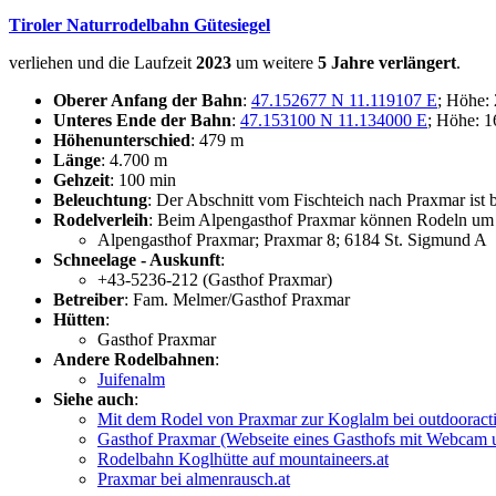
Tiroler Naturrodelbahn Gütesiegel
verliehen und die Laufzeit
2023
um weitere
5 Jahre verlängert
.
Oberer Anfang der Bahn
:
47.152677 N 11.119107 E
; Höhe:
Unteres Ende der Bahn
:
47.153100 N 11.134000 E
; Höhe: 
Höhenunterschied
: 479 m
Länge
: 4.700 m
Gehzeit
: 100 min
Beleuchtung
: Der Abschnitt vom Fischteich nach Praxmar ist 
Rodelverleih
: Beim Alpengasthof Praxmar können Rodeln um 1
Alpengasthof Praxmar; Praxmar 8; 6184 St. Sigmund A
Schneelage - Auskunft
:
+43-5236-212 (Gasthof Praxmar)
Betreiber
: Fam. Melmer/Gasthof Praxmar
Hütten
:
Gasthof Praxmar
Andere Rodelbahnen
:
Juifenalm
Siehe auch
:
Mit dem Rodel von Praxmar zur Koglalm bei outdooract
Gasthof Praxmar (Webseite eines Gasthofs mit Webcam u
Rodelbahn Koglhütte auf mountaineers.at
Praxmar bei almenrausch.at