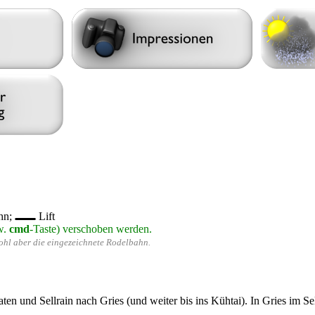
hn;
Lift
w.
cmd
-Taste) verschoben werden.
wohl aber die eingezeichnete Rodelbahn.
en und Sellrain nach Gries (und weiter bis ins Kühtai). In Gries im Se