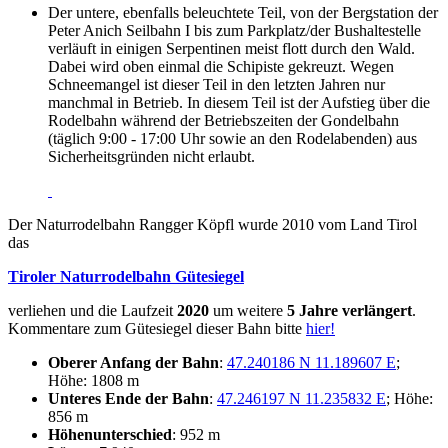
Der untere, ebenfalls beleuchtete Teil, von der Bergstation der
Peter Anich Seilbahn I bis zum Parkplatz/der Bushaltestelle
verläuft in einigen Serpentinen meist flott durch den Wald.
Dabei wird oben einmal die Schipiste gekreuzt. Wegen
Schneemangel ist dieser Teil in den letzten Jahren nur
manchmal in Betrieb. In diesem Teil ist der Aufstieg über die
Rodelbahn während der Betriebszeiten der Gondelbahn
(täglich 9:00 - 17:00 Uhr sowie an den Rodelabenden) aus
Sicherheitsgründen nicht erlaubt.
Der Naturrodelbahn Rangger Köpfl wurde 2010 vom Land Tirol
das
Tiroler Naturrodelbahn Gütesiegel
verliehen und die Laufzeit
2020
um weitere
5 Jahre verlängert
.
Kommentare zum Gütesiegel dieser Bahn bitte
hier!
Oberer Anfang der Bahn
:
47.240186 N 11.189607 E
;
Höhe: 1808 m
Unteres Ende der Bahn
:
47.246197 N 11.235832 E
; Höhe:
856 m
Höhenunterschied
: 952 m