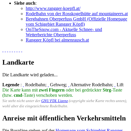
Siehe auch
:
http://www.rangger-koepfl.at/
Rodelbahn von der Rosskogelhütte auf mountaineers.at
Bergbahnen Oberperfuss GmbH (Offizielle Homepage
vom Schigebiet Rangger Köpfl)
OnTheSnow.com - Aktuelle Schnee- und
Wetterberichte Oberperfuss
Rangger Köpfl bei almenrausch.at
Landkarte
Die Landkarte wird geladen...
Legende
:
Rodelbahn;
Gehweg;
Alternative Rodelbahn;
Lift
Die Karte kann mit
zwei Fingern
oder bei gedrückter
Strg
-Taste
(bzw.
cmd
-Taste) verschoben werden.
Sie steht nicht unter der
GNU FDL Lizenz
(copyright siehe Karte rechts unten),
wohl aber die eingezeichnete Rodelbahn.
Anreise mit öffentlichen Verkehrsmitteln
Die Buspläne stehen auf der
Homepage vom Schigebiet Rangger