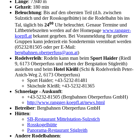
Länge
: 7.940 m
Gehzeit
: 180 min
Beleuchtung
: Bis auf den obersten Teil (d.h. zwischen
Sulzstich und der Rosskogelhütte) ist die Rodelbahn bis ins
00
Tal, täglich bis
24
Uhr beleuchtet. Genaue Termine und
Liftbetriebszeiten werden auf der Homepage
www.rangger-
koepfl.at
bekannt gegeben. Bei Voranmeldung für größere
Gruppen kann jederzeit ein Sondertermin vereinbart werden
(05232/81505 oder per E-Mail:
bergbahnen.oberperfuss@aon.at
)
Rodelverleih
: Rodeln kann man beim
Sport Haider
(Riedl
9, 6173 Oberperfuss und neben der Bergstation Stiglreith)
ausleihen und beim
Hotel Kleißl
(Schi & Rodelverleih Peter-
Anich-Weg 2, 6173 Oberperfuss)
Sport Haider; +43-5232-81481
Skischule Kleißl; +43-5232-81365
Schneelage - Auskunft
:
+43-5232-81505 (Bergbahnen Oberperfuss GmbH)
http://www.rangger-koepfl.at/news.html
Betreiber
: Bergbahnen Oberperfuss GmbH
Hütten
:
SB-Restaurant Mittelstation-Sulzstich
Rosskogelhütte
Panorama-Restaurant Stiglreith
Andere Rodelbahnen
: