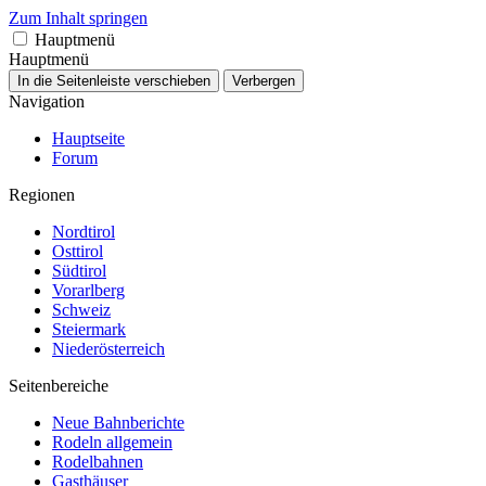
Zum Inhalt springen
Hauptmenü
Hauptmenü
In die Seitenleiste verschieben
Verbergen
Navigation
Hauptseite
Forum
Regionen
Nordtirol
Osttirol
Südtirol
Vorarlberg
Schweiz
Steiermark
Niederösterreich
Seitenbereiche
Neue Bahnberichte
Rodeln allgemein
Rodelbahnen
Gasthäuser