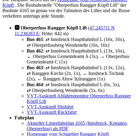
Köpfl
. Die Bushaltestelle "Oberperfuss Rangger Köpfl Lift" der
Buslinie 4165 ist genau vor der Talstation des Liftes und die Busse
verkehren untertags jede Stunde.
🅷 Oberperfuss Rangger Köpfl Lift
(
47.245711 N
11.238283 E
; Höhe: 842 m)
Bus 461
: ⇄ Innsbruck Hauptbahnhof L (16x, 16x),
⇄ Oberperfussberg Wendestelle (16x, 16x)
Bus 462
: ⇄ Innsbruck Hauptbahnhof L (13x, 16x),
← Oberperfuss Gemeindeamt A (3x), → Oberperfuss
Gemeindeamt C (1x)
Bus 463
: ⇄ Innsbruck Hauptbahnhof L (13x, 12x),
⇄ Ranggen Kirche (2x, 1x), → Innsbruck Technik
(2x), ← Ranggen Abzw Itzlranggen (1x)
Bus 464
: ⇄ Innsbruck Hauptbahnhof L (6x, 5x),
⇄ Oberperfussberg Wendestelle (5x, 6x)
VVT-Auskunft Abfahrtsmonitor Oberperfuss Rangger
Köpfl Lift
VVT-Auskunft Hinfahrt
VVT-Auskunft Rückfahrt
Fahrplan
Aktueller Linienfahrplan 4165 (Innsbruck, Kematen,
Oberperfuss) als PDF
Homepage vom Schigebiet Rangger Köpfl