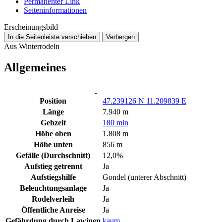
Permanenter Link
Seiten­­informationen
Erscheinungsbild
In die Seitenleiste verschieben
Verbergen
Aus Winterrodeln
Allgemeines
Position
47.239126 N 11.209839 E
Länge
7.940 m
Gehzeit
180 min
Höhe oben
1.808 m
Höhe unten
856 m
Gefälle (Durchschnitt)
12,0%
Aufstieg getrennt
Ja
Aufstiegshilfe
Gondel (unterer Abschnitt)
Beleuchtungsanlage
Ja
Rodelverleih
Ja
Öffentliche Anreise
Ja
Gefährdung durch Lawinen
kaum