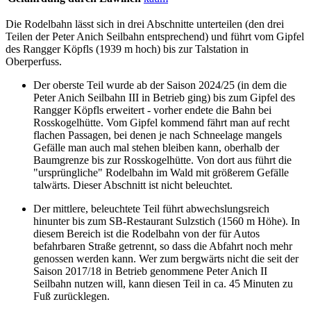
Die Rodelbahn lässt sich in drei Abschnitte unterteilen (den drei
Teilen der Peter Anich Seilbahn entsprechend) und führt vom Gipfel
des Rangger Köpfls (1939 m hoch) bis zur Talstation in
Oberperfuss.
Der oberste Teil wurde ab der Saison 2024/25 (in dem die
Peter Anich Seilbahn III in Betrieb ging) bis zum Gipfel des
Rangger Köpfls erweitert - vorher endete die Bahn bei
Rosskogelhütte. Vom Gipfel kommend fährt man auf recht
flachen Passagen, bei denen je nach Schneelage mangels
Gefälle man auch mal stehen bleiben kann, oberhalb der
Baumgrenze bis zur Rosskogelhütte. Von dort aus führt die
"ursprüngliche" Rodelbahn im Wald mit größerem Gefälle
talwärts. Dieser Abschnitt ist nicht beleuchtet.
Der mittlere, beleuchtete Teil führt abwechslungsreich
hinunter bis zum SB-Restaurant Sulzstich (1560 m Höhe). In
diesem Bereich ist die Rodelbahn von der für Autos
befahrbaren Straße getrennt, so dass die Abfahrt noch mehr
genossen werden kann. Wer zum bergwärts nicht die seit der
Saison 2017/18 in Betrieb genommene Peter Anich II
Seilbahn nutzen will, kann diesen Teil in ca. 45 Minuten zu
Fuß zurücklegen.