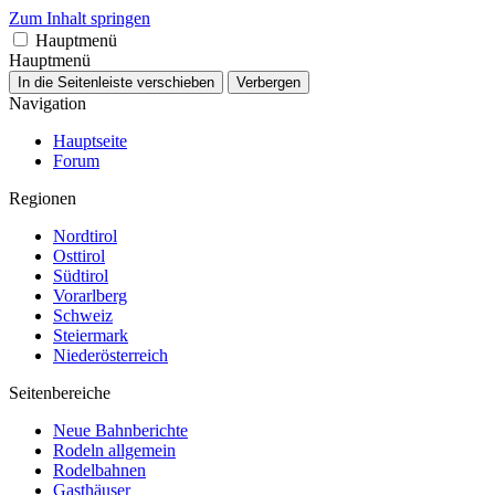
Zum Inhalt springen
Hauptmenü
Hauptmenü
In die Seitenleiste verschieben
Verbergen
Navigation
Hauptseite
Forum
Regionen
Nordtirol
Osttirol
Südtirol
Vorarlberg
Schweiz
Steiermark
Niederösterreich
Seitenbereiche
Neue Bahnberichte
Rodeln allgemein
Rodelbahnen
Gasthäuser