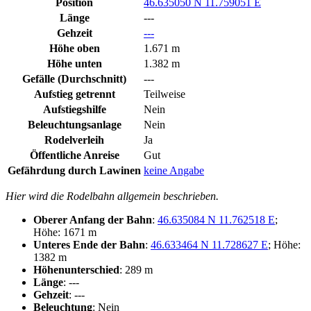
Position
46.635050 N 11.759051 E
Länge
---
Gehzeit
---
Höhe oben
1.671 m
Höhe unten
1.382 m
Gefälle (Durchschnitt)
---
Aufstieg getrennt
Teilweise
Aufstiegshilfe
Nein
Beleuchtungsanlage
Nein
Rodelverleih
Ja
Öffentliche Anreise
Gut
Gefährdung durch Lawinen
keine Angabe
Hier wird die Rodelbahn allgemein beschrieben.
Oberer Anfang der Bahn
:
46.635084 N 11.762518 E
;
Höhe: 1671 m
Unteres Ende der Bahn
:
46.633464 N 11.728627 E
; Höhe:
1382 m
Höhenunterschied
: 289 m
Länge
: ---
Gehzeit
: ---
Beleuchtung
: Nein