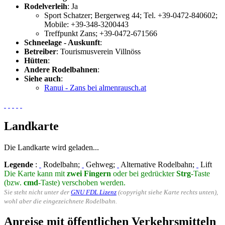
Rodelverleih
: Ja
Sport Schatzer; Bergerweg 44; Tel. +39-0472-840602;
Mobile: +39-348-3200443
Treffpunkt Zans; +39-0472-671566
Schneelage - Auskunft
:
Betreiber
: Tourismusverein Villnöss
Hütten
:
Andere Rodelbahnen
:
Siehe auch
:
Ranui - Zans bei almenrausch.at
Landkarte
Die Landkarte wird geladen...
Legende
:
Rodelbahn;
Gehweg;
Alternative Rodelbahn;
Lift
Die Karte kann mit
zwei Fingern
oder bei gedrückter
Strg
-Taste
(bzw.
cmd
-Taste) verschoben werden.
Sie steht nicht unter der
GNU FDL Lizenz
(copyright siehe Karte rechts unten),
wohl aber die eingezeichnete Rodelbahn.
Anreise mit öffentlichen Verkehrsmitteln