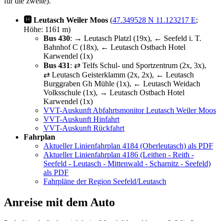
für die zweite).
🅷 Leutasch Weiler Moos
(
47.349528 N 11.123217 E
;
Höhe: 1161 m)
Bus 430
: → Leutasch Platzl (19x), ← Seefeld i. T.
Bahnhof C (18x), ← Leutasch Ostbach Hotel
Karwendel (1x)
Bus 431
: ⇄ Telfs Schul- und Sportzentrum (2x, 3x),
⇄ Leutasch Geisterklamm (2x, 2x), ← Leutasch
Burggraben Gh Mühle (1x), ← Leutasch Weidach
Volksschule (1x), → Leutasch Ostbach Hotel
Karwendel (1x)
VVT-Auskunft Abfahrtsmonitor Leutasch Weiler Moos
VVT-Auskunft Hinfahrt
VVT-Auskunft Rückfahrt
Fahrplan
Aktueller Linienfahrplan 4184 (Oberleutasch) als PDF
Aktueller Linienfahrplan 4186 (Leithen - Reith -
Seefeld - Leutasch - Mittenwald - Scharnitz - Seefeld)
als PDF
Fahrpläne der Region Seefeld/Leutasch
Anreise mit dem Auto