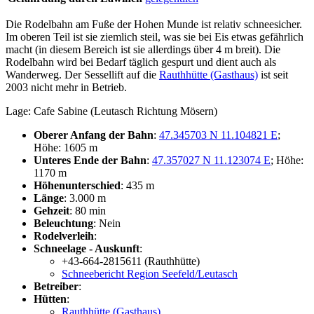
Die Rodelbahn am Fuße der Hohen Munde ist relativ schneesicher.
Im oberen Teil ist sie ziemlich steil, was sie bei Eis etwas gefährlich
macht (in diesem Bereich ist sie allerdings über 4 m breit). Die
Rodelbahn wird bei Bedarf täglich gespurt und dient auch als
Wanderweg. Der Sessellift auf die
Rauthhütte (Gasthaus)
ist seit
2003 nicht mehr in Betrieb.
Lage: Cafe Sabine (Leutasch Richtung Mösern)
Oberer Anfang der Bahn
:
47.345703 N 11.104821 E
;
Höhe: 1605 m
Unteres Ende der Bahn
:
47.357027 N 11.123074 E
; Höhe:
1170 m
Höhenunterschied
: 435 m
Länge
: 3.000 m
Gehzeit
: 80 min
Beleuchtung
: Nein
Rodelverleih
:
Schneelage - Auskunft
:
+43-664-2815611 (Rauthhütte)
Schneebericht Region Seefeld/Leutasch
Betreiber
:
Hütten
:
Rauthhütte (Gasthaus)