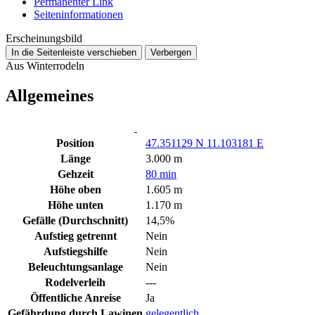
Permanenter Link
Seiten­­informationen
Erscheinungsbild
In die Seitenleiste verschieben
Verbergen
Aus Winterrodeln
Allgemeines
Position
47.351129 N 11.103181 E
Länge
3.000 m
Gehzeit
80 min
Höhe oben
1.605 m
Höhe unten
1.170 m
Gefälle (Durchschnitt)
14,5%
Aufstieg getrennt
Nein
Aufstiegshilfe
Nein
Beleuchtungsanlage
Nein
Rodelverleih
---
Öffentliche Anreise
Ja
Gefährdung durch Lawinen
gelegentlich