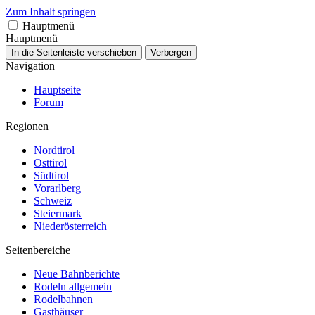
Zum Inhalt springen
Hauptmenü
Hauptmenü
In die Seitenleiste verschieben
Verbergen
Navigation
Hauptseite
Forum
Regionen
Nordtirol
Osttirol
Südtirol
Vorarlberg
Schweiz
Steiermark
Niederösterreich
Seitenbereiche
Neue Bahnberichte
Rodeln allgemein
Rodelbahnen
Gasthäuser