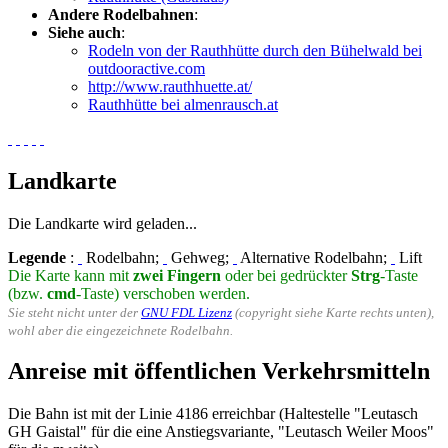
Andere Rodelbahnen
:
Siehe auch
:
Rodeln von der Rauthhütte durch den Bühelwald bei
outdooractive.com
http://www.rauthhuette.at/
Rauthhütte bei almenrausch.at
Landkarte
Die Landkarte wird geladen...
Legende
:
Rodelbahn;
Gehweg;
Alternative Rodelbahn;
Lift
Die Karte kann mit
zwei Fingern
oder bei gedrückter
Strg
-Taste
(bzw.
cmd
-Taste) verschoben werden.
Sie steht nicht unter der
GNU FDL Lizenz
(copyright siehe Karte rechts unten),
wohl aber die eingezeichnete Rodelbahn.
Anreise mit öffentlichen Verkehrsmitteln
Die Bahn ist mit der Linie 4186 erreichbar (Haltestelle "Leutasch
GH Gaistal" für die eine Anstiegsvariante, "Leutasch Weiler Moos"