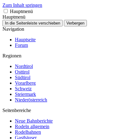
Zum Inhalt springen
Hauptmenü
Hauptmenü
In die Seitenleiste verschieben
Verbergen
Navigation
Hauptseite
Forum
Regionen
Nordtirol
Osttirol
Südtirol
Vorarlberg
Schweiz
Steiermark
Niederösterreich
Seitenbereiche
Neue Bahnberichte
Rodeln allgemein
Rodelbahnen
Gasthäuser