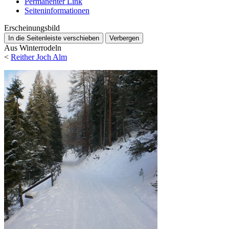
Permanenter Link
Seiten­­informationen
Erscheinungsbild
In die Seitenleiste verschieben
Verbergen
Aus Winterrodeln
<
Reither Joch Alm