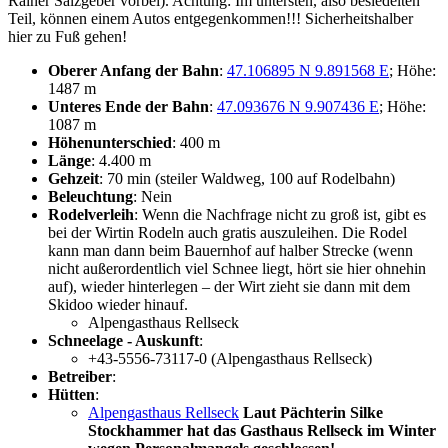
Rainer Salzgeber vorbei). Achtung: Im untersten, also besiedelten
Teil, können einem Autos entgegenkommen!!! Sicherheitshalber
hier zu Fuß gehen!
Oberer Anfang der Bahn
:
47.106895 N 9.891568 E
; Höhe:
1487 m
Unteres Ende der Bahn
:
47.093676 N 9.907436 E
; Höhe:
1087 m
Höhenunterschied
: 400 m
Länge
: 4.400 m
Gehzeit
: 70 min (steiler Waldweg, 100 auf Rodelbahn)
Beleuchtung
: Nein
Rodelverleih
: Wenn die Nachfrage nicht zu groß ist, gibt es
bei der Wirtin Rodeln auch gratis auszuleihen. Die Rodel
kann man dann beim Bauernhof auf halber Strecke (wenn
nicht außerordentlich viel Schnee liegt, hört sie hier ohnehin
auf), wieder hinterlegen – der Wirt zieht sie dann mit dem
Skidoo wieder hinauf.
Alpengasthaus Rellseck
Schneelage - Auskunft
:
+43-5556-73117-0 (Alpengasthaus Rellseck)
Betreiber
:
Hütten
:
Alpengasthaus Rellseck
Laut Pächterin Silke
Stockhammer hat das Gasthaus Rellseck im Winter