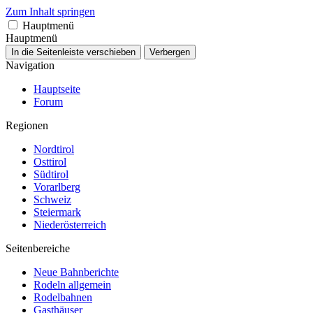
Zum Inhalt springen
Hauptmenü
Hauptmenü
In die Seitenleiste verschieben
Verbergen
Navigation
Hauptseite
Forum
Regionen
Nordtirol
Osttirol
Südtirol
Vorarlberg
Schweiz
Steiermark
Niederösterreich
Seitenbereiche
Neue Bahnberichte
Rodeln allgemein
Rodelbahnen
Gasthäuser