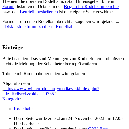
Themen, die über den Rodelbahnzustand hinausgehen bitte im
Forum
diskutieren. Details in den
Regeln für Rodelbahnberichte
bzw. den
Beurteilungskriterien
ist eine eigene Seite gewidmet.
Formular um einen Rodelbahnbericht abzugeben wird geladen...
Diskussionsforum zu dieser Rodelbahn
Einträge
Bitte beachten: Das sind Meinungen von Rodler/innen und müssen
nicht die Meinung der Seitenbetreiber repräsentieren.
Tabelle mit Rodelbahnberichten wird geladen...
Abgerufen von
„
https://www.winterrodeln.org/mediawiki/index.php?
title=Rellseck&oldid=20735
“
Kategorie
:
Rodelbahn
Diese Seite wurde zuletzt am 24. November 2023 um 17:05
Uhr bearbeitet.
Der Inhalt ist verfügbar unter der Lizenz
GNU Free