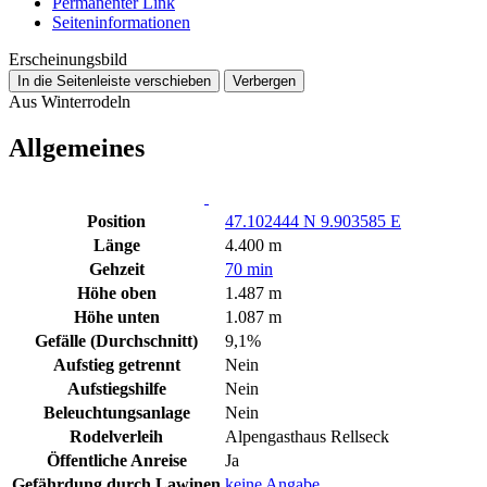
Permanenter Link
Seiten­­informationen
Erscheinungsbild
In die Seitenleiste verschieben
Verbergen
Aus Winterrodeln
Allgemeines
Position
47.102444 N 9.903585 E
Länge
4.400 m
Gehzeit
70 min
Höhe oben
1.487 m
Höhe unten
1.087 m
Gefälle (Durchschnitt)
9,1%
Aufstieg getrennt
Nein
Aufstiegshilfe
Nein
Beleuchtungsanlage
Nein
Rodelverleih
Alpengasthaus Rellseck
Öffentliche Anreise
Ja
Gefährdung durch Lawinen
keine Angabe