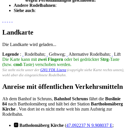
wegen Personalmangels geschlossen!
Andere Rodelbahnen
:
Siehe auch
:
Landkarte
Die Landkarte wird geladen...
Legende
:
Rodelbahn;
Gehweg;
Alternative Rodelbahn;
Lift
Die Karte kann mit
zwei Fingern
oder bei gedrückter
Strg
-Taste
(bzw.
cmd
-Taste) verschoben werden.
Sie steht nicht unter der
GNU FDL Lizenz
(copyright siehe Karte rechts unten),
wohl aber die eingezeichnete Rodelbahn.
Anreise mit öffentlichen Verkehrsmitteln
Ab dem Banhof in Schruns,
Bahnhof Schruns
fährt die
Buslinie
84
nach Bartholomäberg und hält bei der Station
Bartholomäberg
Kirche
. Von dort ist es nicht mehr weit bis zum Aufsteig zur
Rodelbahn.
🅷 Batholomäberg Kirche
(
47.092237 N 9.908037 E
;