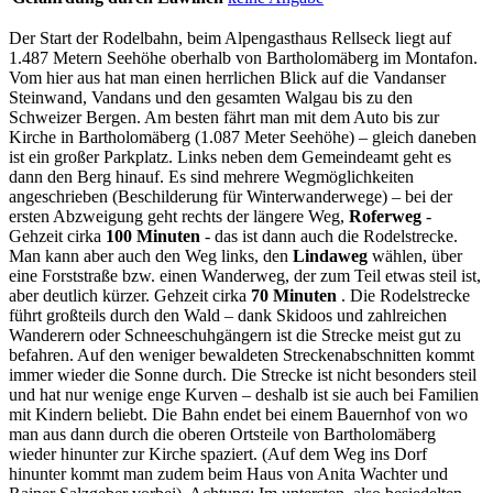
Der Start der Rodelbahn, beim Alpengasthaus Rellseck liegt auf
1.487 Metern Seehöhe oberhalb von Bartholomäberg im Montafon.
Vom hier aus hat man einen herrlichen Blick auf die Vandanser
Steinwand, Vandans und den gesamten Walgau bis zu den
Schweizer Bergen. Am besten fährt man mit dem Auto bis zur
Kirche in Bartholomäberg (1.087 Meter Seehöhe) – gleich daneben
ist ein großer Parkplatz. Links neben dem Gemeindeamt geht es
dann den Berg hinauf. Es sind mehrere Wegmöglichkeiten
angeschrieben (Beschilderung für Winterwanderwege) – bei der
ersten Abzweigung geht rechts der längere Weg,
Roferweg
-
Gehzeit cirka
100 Minuten
- das ist dann auch die Rodelstrecke.
Man kann aber auch den Weg links, den
Lindaweg
wählen, über
eine Forststraße bzw. einen Wanderweg, der zum Teil etwas steil ist,
aber deutlich kürzer. Gehzeit cirka
70 Minuten
. Die Rodelstrecke
führt großteils durch den Wald – dank Skidoos und zahlreichen
Wanderern oder Schneeschuhgängern ist die Strecke meist gut zu
befahren. Auf den weniger bewaldeten Streckenabschnitten kommt
immer wieder die Sonne durch. Die Strecke ist nicht besonders steil
und hat nur wenige enge Kurven – deshalb ist sie auch bei Familien
mit Kindern beliebt. Die Bahn endet bei einem Bauernhof von wo
man aus dann durch die oberen Ortsteile von Bartholomäberg
wieder hinunter zur Kirche spaziert. (Auf dem Weg ins Dorf
hinunter kommt man zudem beim Haus von Anita Wachter und