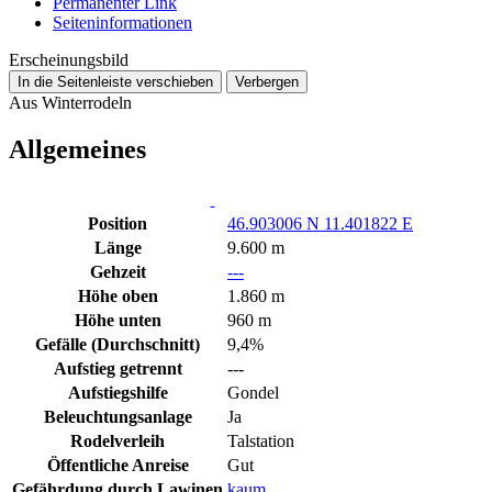
Permanenter Link
Seiten­­informationen
Erscheinungsbild
In die Seitenleiste verschieben
Verbergen
Aus Winterrodeln
Allgemeines
Position
46.903006 N 11.401822 E
Länge
9.600 m
Gehzeit
---
Höhe oben
1.860 m
Höhe unten
960 m
Gefälle (Durchschnitt)
9,4%
Aufstieg getrennt
---
Aufstiegshilfe
Gondel
Beleuchtungsanlage
Ja
Rodelverleih
Talstation
Öffentliche Anreise
Gut
Gefährdung durch Lawinen
kaum