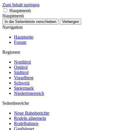
Zum Inhalt springen
Hauptmenü
Hauptmenü
In die Seitenleiste verschieben
Verbergen
Navigation
Hauptseite
Forum
Regionen
Nordtirol
Osttirol
Südtirol
Vorarlberg
Schweiz
Steiermark
Niederösterreich
Seitenbereiche
Neue Bahnberichte
Rodeln allgemein
Rodelbahnen
Gasthäuser