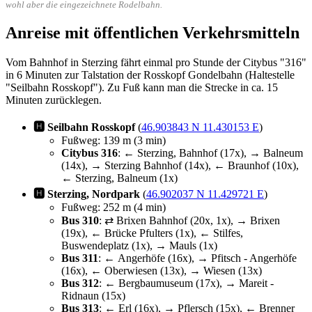
wohl aber die eingezeichnete Rodelbahn.
Anreise mit öffentlichen Verkehrsmitteln
Vom Bahnhof in Sterzing fährt einmal pro Stunde der Citybus "316"
in 6 Minuten zur Talstation der Rosskopf Gondelbahn (Haltestelle
"Seilbahn Rosskopf"). Zu Fuß kann man die Strecke in ca. 15
Minuten zurücklegen.
🅷 Seilbahn Rosskopf
(
46.903843 N 11.430153 E
)
Fußweg: 139 m (3 min)
Citybus 316
: ← Sterzing, Bahnhof (17x), → Balneum
(14x), → Sterzing Bahnhof (14x), ← Braunhof (10x),
← Sterzing, Balneum (1x)
🅷 Sterzing, Nordpark
(
46.902037 N 11.429721 E
)
Fußweg: 252 m (4 min)
Bus 310
: ⇄ Brixen Bahnhof (20x, 1x), → Brixen
(19x), ← Brücke Pfulters (1x), ← Stilfes,
Buswendeplatz (1x), → Mauls (1x)
Bus 311
: ← Angerhöfe (16x), → Pfitsch - Angerhöfe
(16x), ← Oberwiesen (13x), → Wiesen (13x)
Bus 312
: ← Bergbaumuseum (17x), → Mareit -
Ridnaun (15x)
Bus 313
: ← Erl (16x), → Pflersch (15x), ← Brenner