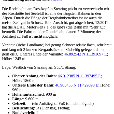
Die Rodelbahn am Rosskopf in Sterzing (nicht zu verwechseln mit
der Rosshütte bei Seefeld) ist eine der längsten Bahnen in den
Alpen. Durch die Pflege der Bergbahnbetreiber ist sie auch die
meiste Zeit gut in Schuss. Tolle Aussicht, gut abgesichert, 12/2011
hat die ADAC Motorwelt (ja, das gibt’s) die Bahn mit "Sehr gut"
beurteilt. Die Fahrt mit der Gondelbahn dauert 7 Minuten; der
Aufstieg zu Fuß ist
nicht möglich
.
Variante (siehe Landkarte) bei genug Schnee: relativ flach, sehr breit
und lang mit 2 kurzen Bergaufstücken. Südseitig gelegen, daher
gern eisig. Unteres Ende der Variante:
46.892542 N 11.391697 E
;
Höhe: 1245 m
Lage: Westlich von Sterzing am Süd/Osthang.
Oberer Anfang der Bahn
:
46.912385 N 11.397495 E
;
Höhe: 1860 m
Unteres Ende der Bahn
:
46.903436 N 11.429098 E
; Höhe:
960 m
Höhenunterschied
: 900 m
Länge
: 9.600 m
Gehzeit
: --- (ein Aufstieg zu Fuß ist nicht möglich)
Beleuchtung
: Ja (Dienstag, Freitag)
Rodelverleih
: Ja