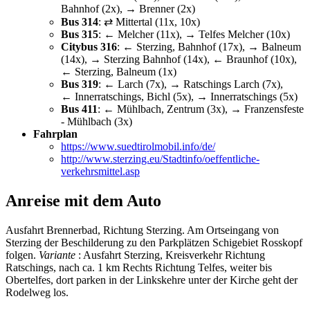
Bahnhof (2x), → Brenner (2x)
Bus 314
: ⇄ Mittertal (11x, 10x)
Bus 315
: ← Melcher (11x), → Telfes Melcher (10x)
Citybus 316
: ← Sterzing, Bahnhof (17x), → Balneum
(14x), → Sterzing Bahnhof (14x), ← Braunhof (10x),
← Sterzing, Balneum (1x)
Bus 319
: ← Larch (7x), → Ratschings Larch (7x),
← Innerratschings, Bichl (5x), → Innerratschings (5x)
Bus 411
: ← Mühlbach, Zentrum (3x), → Franzensfeste
- Mühlbach (3x)
Fahrplan
https://www.suedtirolmobil.info/de/
http://www.sterzing.eu/Stadtinfo/oeffentliche-
verkehrsmittel.asp
Anreise mit dem Auto
Ausfahrt Brennerbad, Richtung Sterzing. Am Ortseingang von
Sterzing der Beschilderung zu den Parkplätzen Schigebiet Rosskopf
folgen.
Variante
: Ausfahrt Sterzing, Kreisverkehr Richtung
Ratschings, nach ca. 1 km Rechts Richtung Telfes, weiter bis
Obertelfes, dort parken in der Linkskehre unter der Kirche geht der
Rodelweg los.