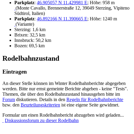
Parkplatz
:
46.905057 N 11.429981 E
; Höhe: 958 m
(Monte Cavallo, Brennerstraße 12, 39049 Sterzing, Vipiteno
Südtirol, Italien)
Parkplatz
:
46.892166 N 11.390665 E
; Höhe: 1240 m
(Variante)
Sterzing: 1,6 km
Brixen: 32,5 km
Innsbruck: 50,2 km
Bozen: 69,5 km
Rodelbahnzustand
Eintragen
An dieser Stelle können im Winter Rodelbahnberichte abgegeben
werden. Bitte nur ernst gemeinte Berichte abgeben - keine "Tests".
Themen, die über den Rodelbahnzustand hinausgehen bitte im
Forum
diskutieren. Details in den
Regeln für Rodelbahnberichte
bzw. den
Beurteilungskriterien
ist eine eigene Seite gewidmet.
Formular um einen Rodelbahnbericht abzugeben wird geladen...
Diskussionsforum zu dieser Rodelbahn