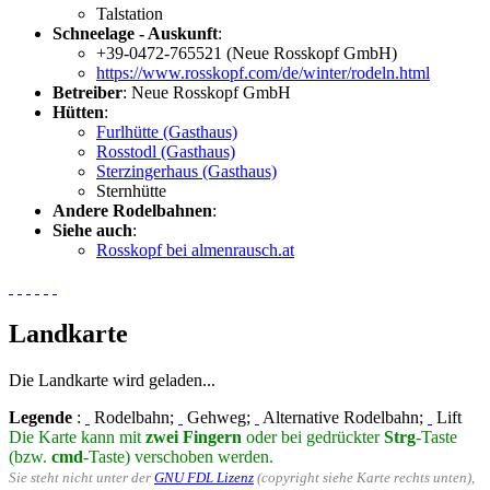
Talstation
Schneelage - Auskunft
:
+39-0472-765521 (Neue Rosskopf GmbH)
https://www.rosskopf.com/de/winter/rodeln.html
Betreiber
: Neue Rosskopf GmbH
Hütten
:
Furlhütte (Gasthaus)
Rosstodl (Gasthaus)
Sterzingerhaus (Gasthaus)
Sternhütte
Andere Rodelbahnen
:
Siehe auch
:
Rosskopf bei almenrausch.at
Landkarte
Die Landkarte wird geladen...
Legende
:
Rodelbahn;
Gehweg;
Alternative Rodelbahn;
Lift
Die Karte kann mit
zwei Fingern
oder bei gedrückter
Strg
-Taste
(bzw.
cmd
-Taste) verschoben werden.
Sie steht nicht unter der
GNU FDL Lizenz
(copyright siehe Karte rechts unten),