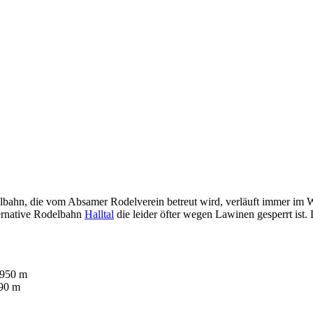
elbahn, die vom Absamer Rodelverein betreut wird, verläuft immer im W
ternative Rodelbahn
Halltal
die leider öfter wegen Lawinen gesperrt ist
 950 m
790 m