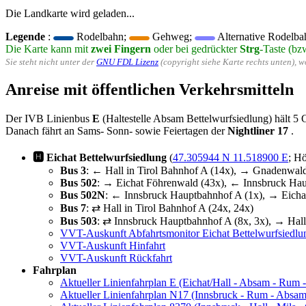
Die Landkarte wird geladen...
Legende
:
Rodelbahn;
Gehweg;
Alternative Rodelba
Die Karte kann mit
zwei Fingern
oder bei gedrückter
Strg
-Taste (bz
Sie steht nicht unter der
GNU FDL Lizenz
(copyright siehe Karte rechts unten), 
Anreise mit öffentlichen Verkehrsmitteln
Der IVB Linienbus
E
(Haltestelle Absam Bettelwurfsiedlung) hält 5 G
Danach fährt an Sams- Sonn- sowie Feiertagen der
Nightliner 17
.
🅷 Eichat Bettelwurfsiedlung
(
47.305944 N 11.518900 E
; H
Bus 3
: ← Hall in Tirol Bahnhof A (14x), → Gnadenwal
Bus 502
: → Eichat Föhrenwald (43x), ← Innsbruck Ha
Bus 502N
: ← Innsbruck Hauptbahnhof A (1x), → Eicha
Bus 7
: ⇄ Hall in Tirol Bahnhof A (24x, 24x)
Bus 503
: ⇄ Innsbruck Hauptbahnhof A (8x, 3x), → Hall 
VVT-Auskunft Abfahrtsmonitor Eichat Bettelwurfsiedlu
VVT-Auskunft Hinfahrt
VVT-Auskunft Rückfahrt
Fahrplan
Aktueller Linienfahrplan E (Eichat/Hall - Absam - Rum 
Aktueller Linienfahrplan N17 (Innsbruck - Rum - Absam