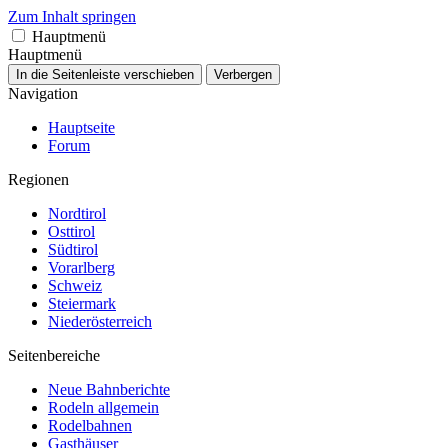
Zum Inhalt springen
Hauptmenü
Hauptmenü
In die Seitenleiste verschieben
Verbergen
Navigation
Hauptseite
Forum
Regionen
Nordtirol
Osttirol
Südtirol
Vorarlberg
Schweiz
Steiermark
Niederösterreich
Seitenbereiche
Neue Bahnberichte
Rodeln allgemein
Rodelbahnen
Gasthäuser