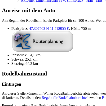
Aktueller Linienfahrplan 8370 (Innsbruck - Hall - Mils
Anreise mit dem Auto
Am Beginn der Rodelbahn ist ein Parkplatz für ca. 100 Autos. Wer do
Parkplatz
:
47.307503 N 11.518955 E
; Höhe: 750 m
Innsbruck: 14,1 km
Schwaz: 25,1 km
Sterzing: 64,2 km
Rodelbahnzustand
Eintragen
An dieser Stelle können im Winter Rodelbahnberichte abgegeben werd
diskutieren. Details in den
Regeln für Rodelbahnberichte
bzw. den
Be
Formular um einen Rodelbahnbericht abzugeben wird geladen...