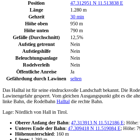
Position
47.312951 N 11.513838 E
Länge
1.280 m
Gehzeit
30 min
Höhe oben
950 m
Höhe unten
790 m
Gefälle (Durchschnitt)
12,5%
Aufstieg getrennt
Nein
Aufstiegshilfe
Nein
Beleuchtungsanlage
Nein
Rodelverleih
Nein
Öffentliche Anreise
Ja
Gefährdung durch Lawinen
selten
Das Halltal ist für seine eindrucksvolle Landschaft bekannt. Die Rod
Lawinengefahr gesperrt. Vom gleichen Ausgangspunkt gibt es die al
linke Bahn, die Rodelbahn
Halltal
die rechte Bahn.
Lage: Nördlich von Hall in Tirol.
Oberer Anfang der Bahn
:
47.313913 N 11.512186 E
; Höhe:
Unteres Ende der Bahn
:
47.309418 N 11.519084 E
; Höhe: 
Höhenunterschied
: 160 m
Länge
: 1.280 m