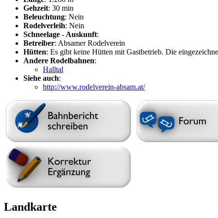
Gehzeit
: 30 min
Beleuchtung
: Nein
Rodelverleih
: Nein
Schneelage - Auskunft
:
Betreiber
: Absamer Rodelverein
Hütten
: Es gibt keine Hütten mit Gastbetrieb. Die eingezeichn
Andere Rodelbahnen
:
Halltal
Siehe auch
:
http://www.rodelverein-absam.at/
Landkarte