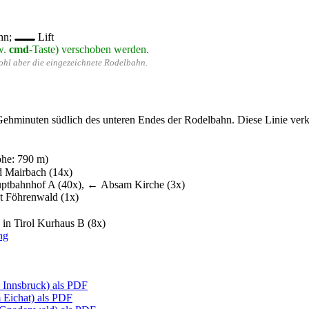
hn;
Lift
w.
cmd
-Taste) verschoben werden.
wohl aber die eingezeichnete Rodelbahn.
ehminuten südlich des unteren Endes der Rodelbahn. Diese Linie verkeh
öhe: 790 m)
d Mairbach (14x)
uptbahnhof A (40x), ← Absam Kirche (3x)
t Föhrenwald (1x)
in Tirol Kurhaus B (8x)
ng
- Innsbruck) als PDF
 Eichat) als PDF