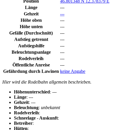
Position
46.801348 N 12.378379 E
Länge
---
Gehzeit
---
Höhe oben
---
Höhe unten
---
Gefälle (Durchschnitt)
---
Aufstieg getrennt
---
Aufstiegshilfe
---
Beleuchtungsanlage
---
Rodelverleih
---
Öffentliche Anreise
---
Gefährdung durch Lawinen
keine Angabe
Hier wird die Rodelbahn allgemein beschrieben.
Höhenunterschied
: ---
Länge
: ---
Gehzeit
: ---
Beleuchtung
:
unbekannt
Rodelverleih
:
Schneelage - Auskunft
:
Betreiber
:
Hütten
: