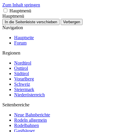
Zum Inhalt springen
Hauptmenü
Hauptmenü
In die Seitenleiste verschieben
Verbergen
Navigation
Hauptseite
Forum
Regionen
Nordtirol
Osttirol
Südtirol
Vorarlberg
Schweiz
Steiermark
Niederösterreich
Seitenbereiche
Neue Bahnberichte
Rodeln allgemein
Rodelbahnen
Gasthäuser