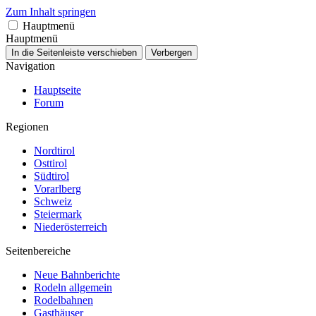
Zum Inhalt springen
Hauptmenü
Hauptmenü
In die Seitenleiste verschieben
Verbergen
Navigation
Hauptseite
Forum
Regionen
Nordtirol
Osttirol
Südtirol
Vorarlberg
Schweiz
Steiermark
Niederösterreich
Seitenbereiche
Neue Bahnberichte
Rodeln allgemein
Rodelbahnen
Gasthäuser