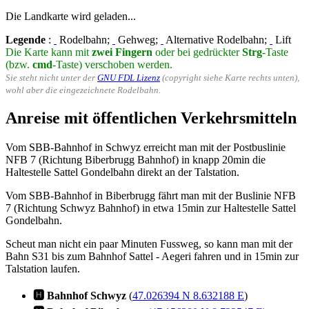
Die Landkarte wird geladen...
Legende
:
Rodelbahn;
Gehweg;
Alternative Rodelbahn;
Lift
Die Karte kann mit
zwei Fingern
oder bei gedrückter
Strg
-Taste
(bzw.
cmd
-Taste) verschoben werden.
Sie steht nicht unter der
GNU FDL Lizenz
(copyright siehe Karte rechts unten),
wohl aber die eingezeichnete Rodelbahn.
Anreise mit öffentlichen Verkehrsmitteln
Vom SBB-Bahnhof in Schwyz erreicht man mit der Postbuslinie
NFB 7 (Richtung Biberbrugg Bahnhof) in knapp 20min die
Haltestelle Sattel Gondelbahn direkt an der Talstation.
Vom SBB-Bahnhof in Biberbrugg fährt man mit der Buslinie NFB
7 (Richtung Schwyz Bahnhof) in etwa 15min zur Haltestelle Sattel
Gondelbahn.
Scheut man nicht ein paar Minuten Fussweg, so kann man mit der
Bahn S31 bis zum Bahnhof Sattel - Aegeri fahren und in 15min zur
Talstation laufen.
🅷 Bahnhof Schwyz
(
47.026394 N 8.632188 E
)