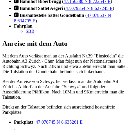
🅷 Bahnhof Biberbrugg
(
47.156380 N 8.722547 E
)
🅷 Bahnhof Sattel Aegeri
(
47.079854 N 8.627245 E
)
🅷 Bushaltestelle Sattel Gondelbahn
(
47.078537 N
8.634795 E
)
Fahrplan
SBB
Anreise mit dem Auto
Mit dem Auto verlässt man an der Ausfahrt Nr.39 "Einsiedeln" die
Autobahn A3 Zürich - Chur. Man folgt nun der Nationalstrasse 8
Richtung Schwyz. Nach 23Km und etwa 25Min erreicht man Sattel.
Die Talstation der Gondelbahn befindet sich linkerhand.
Bei der Anreise von Schwyz her verlässt man die Autobahn A4
Zürich - Altdorf an der Ausfahrt "Schwyz" und folgt der
Ausschilderung Pfäffikon. Nach 10Min und 9Km erreicht man die
Talstation.
Direkt an der Talstation befinden sich ausreichend kostenfreie
Parkplätze.
Parkplatz
:
47.078745 N 8.635261 E