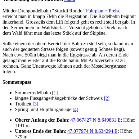
Mit der Drehgondelbahn "Stuckli Rondo"
Fahrplan + Preise
,
erreicht man in knapp 7Min die Bergstation. Die Rodelbahn beginnt
linkerhand. Grossteils dem Lift folgend geht es recht steil bergab. In
den Serpentinen im Waldstück ist Vorsicht geboten. Direkt nach
dem Wald fährt man das letzte Stück auf der Skipiste.
Sollte einem der obere Bereich der Bahn zu steil sein, so kann man
auch der gequerten Strasse folgen (soweit genug Schnee liegt).
Nach etwa 500m biegt man in die Eggstrasse ab. An deren Ende
gelangt man wieder auf die Rodelbahn. Mit Autoverkehr ist zu
rechnen. Ganz Unentwegte können auch der Mostelbergstrasse
folgen.
Sommerspass
Sommerrodelbahn
[1]
längste Fussgängerhängebrücke der Schweiz
[2]
Trotinett
[3]
Spring- und Hüpfburganlage
[4]
Oberer Anfang der Bahn
:
47.067427 N 8.649831 E
; Höhe:
1191 m
Unteres Ende der Bahn
:
47.077974 N 8.634294 E
; Höhe:
779 m