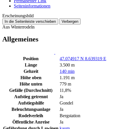
Permanenter Link
Seiten­­informationen
Erscheinungsbild
In die Seitenleiste verschieben
Verbergen
Aus Winterrodeln
Allgemeines
Position
47.074917 N 8.639319 E
Länge
3.500 m
Gehzeit
140 min
Höhe oben
1.191 m
Höhe unten
779 m
Gefälle (Durchschnitt)
11,8%
Aufstieg getrennt
Ja
Aufstiegshilfe
Gondel
Beleuchtungsanlage
Ja
Rodelverleih
Bergstation
Öffentliche Anreise
Ja
Gefährdung durch Lawinen
kaum