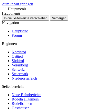
Zum Inhalt springen
Hauptmenü
Hauptmenü
In die Seitenleiste verschieben
Verbergen
Navigation
Hauptseite
Forum
Regionen
Nordtirol
Osttirol
Südtirol
Vorarlberg
Schweiz
Steiermark
Niederösterreich
Seitenbereiche
Neue Bahnberichte
Rodeln allgemein
Rodelbahnen
Gasthäuser