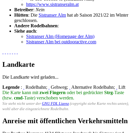
https://www.sistranseralm.at
Betreiber
:
Nein
Hütten
: Die
Sistranser Alm
hat ab Saison 2021/22 im Winter
geschlossen.
Andere Rodelbahnen
:
Siehe auch
:
Sistranser Alm (Homepage der Alm)
Sistranser Alm bei outdooractive.com
Landkarte
Die Landkarte wird geladen...
Legende
:
Rodelbahn;
Gehweg;
Alternative Rodelbahn;
Lift
Die Karte kann mit
zwei Fingern
oder bei gedrückter
Strg
-Taste
(bzw.
cmd
-Taste) verschoben werden.
Sie steht nicht unter der
GNU FDL Lizenz
(copyright siehe Karte rechts unten),
wohl aber die eingezeichnete Rodelbahn.
Anreise mit öffentlichen Verkehrsmitteln