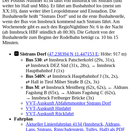
Der Postbus Nummer 4134 fährt von Innsbruck bis Sistrans (und
weiter bis Hall und Mils). Er fährt am Busbahnhof los (meist um
XX:10), dann weiter über Leopoldstrasse und Eisstadion. Die
Bushaltestelle heißt "Sistrans Dorf" und ist die erste Bushaltestelle,
wenn der Bus von Innsbruck kommend nach Sistrans fährt. Am
Wochenende gibt es auch den RegioNightliner Nr. 6 in der Nacht
(ab Innsbruck HBF stündlich ab 00:30). Die Gehzeit von der
Bushaltestelle zum Beginn der Rodelbahn beträgt ca. 10 bis 15
Minuten.
🅷 Sistrans Dorf
(
47.238394 N 11.447153 E
; Höhe: 917 m)
Bus 530
: ⇄ Innsbruck Patscherkofel (29x, 31x),
⇄ Innsbruck DEZ Süd (31x, 28x), → Innsbruck
Hauptbahnhof J (1x)
Bus 540N
: ⇄ Innsbruck Hauptbahnhof J (3x, 2x),
⇄ Hall in Tirol Milser Straße B (2x, 3x)
Bus M
: ⇄ Innsbruck Mentlberg (62x, 62x), ← Aldrans
Fagslung B (65x), → Aldrans Fagslung C (62x),
→ Innsbruck Freiburger Brücke (3x)
VVT-Auskunft Abfahrtsmonitor Sistrans Dorf
VVT-Auskunft Hinfahrt
VVT-Auskunft Rückfahrt
Fahrplan
Aktueller Linienfahrplan 4134 (Innsbruck, Aldrans,
Lans, Sistrans, Rinn/Judenstein, Tulfes, Hall) als PDF