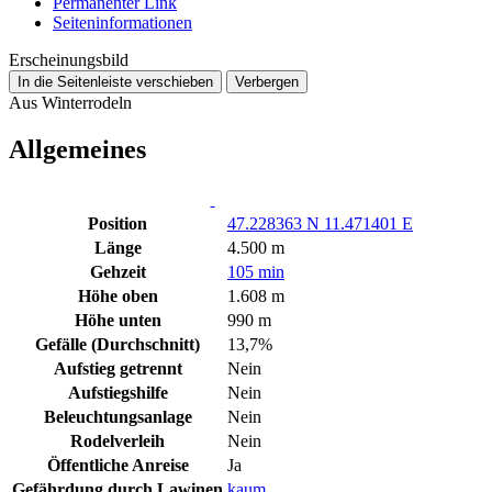
Permanenter Link
Seiten­­informationen
Erscheinungsbild
In die Seitenleiste verschieben
Verbergen
Aus Winterrodeln
Allgemeines
Position
47.228363 N 11.471401 E
Länge
4.500 m
Gehzeit
105 min
Höhe oben
1.608 m
Höhe unten
990 m
Gefälle (Durchschnitt)
13,7%
Aufstieg getrennt
Nein
Aufstiegshilfe
Nein
Beleuchtungsanlage
Nein
Rodelverleih
Nein
Öffentliche Anreise
Ja
Gefährdung durch Lawinen
kaum