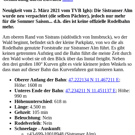
Neuigkeit vom 2. März 2021 vom TVB Igls): Die Sistranser Alm
wurde neu verpachtet (die selben Pächter), jedoch nur mehr
für die Sommer Saison... d.h. dies ist keine offizielle Rodelbahn
mehr.
Am oberen Rand von Sistrans (südöstlich von Innsbruck), wo der
Wald beginnt, befindet sich der kleine Parkplatz, von wo die als
Rodelbahn genutzte Forststraße zur Sistranser Alm führt. Es gibt
keinen getrennten Aufstieg und die Bahn führt die meiste Zeit durch
den Wald wobei sie oft den Blick über das Inntal freigibt. Neben
den drei großen 180° Kurven gibt es viele kleinere jeden Winkels so
dass man auf dieser Bahn das Kurvenfahren gut trainieren kann.
Oberer Anfang der Bahn
:
47.222134 N 11.467211 E
;
Höhe: 1608 m
Unteres Ende der Bahn
:
47.234211 N 11.451137 E
; Höhe:
990 m
Höhenunterschied
: 618 m
Länge
: 4.500 m
Gehzeit
: 105 min
Beleuchtung
: Nein
Rodelverleih
: Nein
Schneelage - Auskunft
:
+43-699-10018948 (Sistranser Alm)