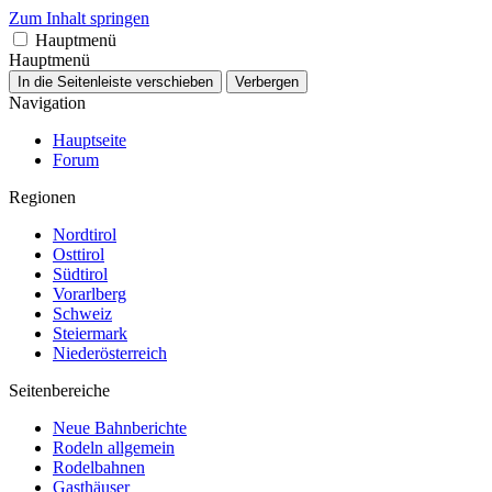
Zum Inhalt springen
Hauptmenü
Hauptmenü
In die Seitenleiste verschieben
Verbergen
Navigation
Hauptseite
Forum
Regionen
Nordtirol
Osttirol
Südtirol
Vorarlberg
Schweiz
Steiermark
Niederösterreich
Seitenbereiche
Neue Bahnberichte
Rodeln allgemein
Rodelbahnen
Gasthäuser