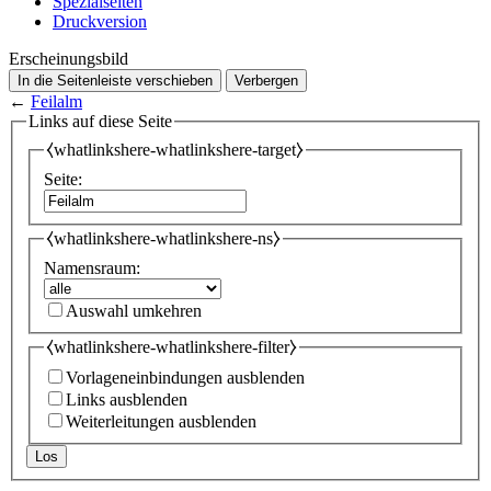
Spezialseiten
Druckversion
Erscheinungsbild
In die Seitenleiste verschieben
Verbergen
←
Feilalm
Links auf diese Seite
⧼whatlinkshere-whatlinkshere-target⧽
Seite:
⧼whatlinkshere-whatlinkshere-ns⧽
Namensraum:
Auswahl umkehren
⧼whatlinkshere-whatlinkshere-filter⧽
Vorlageneinbindungen ausblenden
Links ausblenden
Weiterleitungen ausblenden
Los