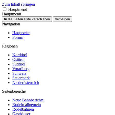
Zum Inhalt springen
Hauptmenü
Hauptmenü
In die Seitenleiste verschieben
Verbergen
Navigation
Hauptseite
Forum
Regionen
Nordtirol
Osttirol
Südtirol
Vorarlberg
Schweiz
Steiermark
Niederösterreich
Seitenbereiche
Neue Bahnberichte
Rodeln allgemein
Rodelbahnen
Gasthäuser