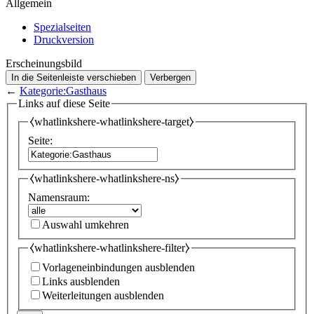
Allgemein
Spezialseiten
Druckversion
Erscheinungsbild
In die Seitenleiste verschieben
Verbergen
←
Kategorie:Gasthaus
Links auf diese Seite
⧼whatlinkshere-whatlinkshere-target⧽
Seite:
⧼whatlinkshere-whatlinkshere-ns⧽
Namensraum:
Auswahl umkehren
⧼whatlinkshere-whatlinkshere-filter⧽
Vorlageneinbindungen ausblenden
Links ausblenden
Weiterleitungen ausblenden