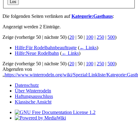
Los
Die folgenden Seiten verlinken auf
Kategorie:Gasthaus
:
Angezeigt werden 2 Einträge.
Zeige (
vorherige 50
|
nächste 50
) (
20
|
50
|
100
|
250
|
500
)
Hilfe:Für Rodelbahnbeauftragte
(
← Links
)
Hilfe:Neue Rodelbahn
(
← Links
)
Zeige (
vorherige 50
|
nächste 50
) (
20
|
50
|
100
|
250
|
500
)
Abgerufen von
„
https://www.winterrodeln.org/wiki/Spezial:Linkliste/Kategorie:Gast
Datenschutz
Über Winterrodeln
Haftungsausschluss
Klassische Ansicht