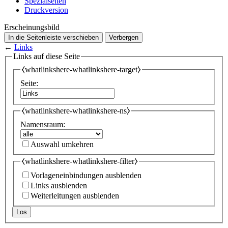
Spezialseiten
Druckversion
Erscheinungsbild
In die Seitenleiste verschieben
Verbergen
←
Links
Links auf diese Seite
⧼whatlinkshere-whatlinkshere-target⧽
Seite:
⧼whatlinkshere-whatlinkshere-ns⧽
Namensraum:
Auswahl umkehren
⧼whatlinkshere-whatlinkshere-filter⧽
Vorlageneinbindungen ausblenden
Links ausblenden
Weiterleitungen ausblenden
Los