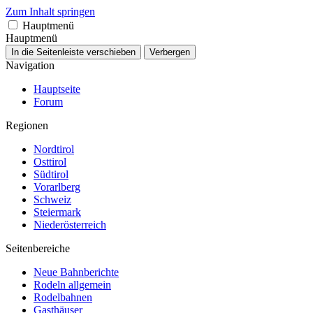
Zum Inhalt springen
Hauptmenü
Hauptmenü
In die Seitenleiste verschieben
Verbergen
Navigation
Hauptseite
Forum
Regionen
Nordtirol
Osttirol
Südtirol
Vorarlberg
Schweiz
Steiermark
Niederösterreich
Seitenbereiche
Neue Bahnberichte
Rodeln allgemein
Rodelbahnen
Gasthäuser