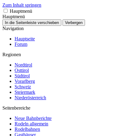
Zum Inhalt springen
Hauptmenü
Hauptmenü
In die Seitenleiste verschieben
Verbergen
Navigation
Hauptseite
Forum
Regionen
Nordtirol
Osttirol
Südtirol
Vorarlberg
Schweiz
Steiermark
Niederösterreich
Seitenbereiche
Neue Bahnberichte
Rodeln allgemein
Rodelbahnen
Gasthäuser