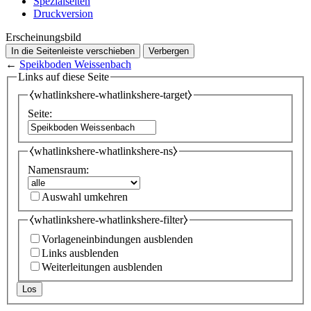
Spezialseiten
Druckversion
Erscheinungsbild
In die Seitenleiste verschieben
Verbergen
←
Speikboden Weissenbach
Links auf diese Seite
⧼whatlinkshere-whatlinkshere-target⧽
Seite:
⧼whatlinkshere-whatlinkshere-ns⧽
Namensraum:
Auswahl umkehren
⧼whatlinkshere-whatlinkshere-filter⧽
Vorlageneinbindungen ausblenden
Links ausblenden
Weiterleitungen ausblenden
Los