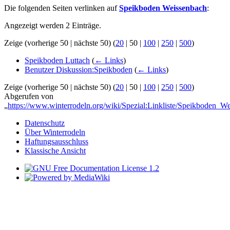
Die folgenden Seiten verlinken auf
Speikboden Weissenbach
:
Angezeigt werden 2 Einträge.
Zeige (
vorherige 50
|
nächste 50
) (
20
|
50
|
100
|
250
|
500
)
Speikboden Luttach
(
← Links
)
Benutzer Diskussion:Speikboden
(
← Links
)
Zeige (
vorherige 50
|
nächste 50
) (
20
|
50
|
100
|
250
|
500
)
Abgerufen von
„
https://www.winterrodeln.org/wiki/Spezial:Linkliste/Speikboden_W
Datenschutz
Über Winterrodeln
Haftungsausschluss
Klassische Ansicht