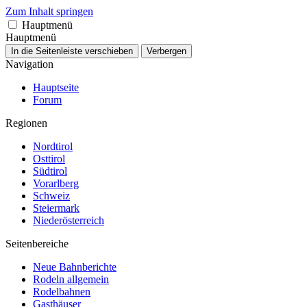
Zum Inhalt springen
Hauptmenü
Hauptmenü
In die Seitenleiste verschieben
Verbergen
Navigation
Hauptseite
Forum
Regionen
Nordtirol
Osttirol
Südtirol
Vorarlberg
Schweiz
Steiermark
Niederösterreich
Seitenbereiche
Neue Bahnberichte
Rodeln allgemein
Rodelbahnen
Gasthäuser