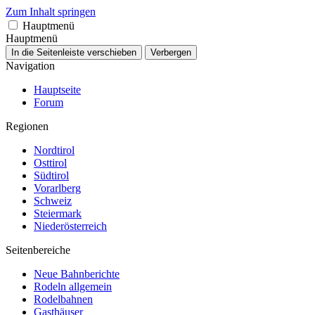
Zum Inhalt springen
Hauptmenü
Hauptmenü
In die Seitenleiste verschieben
Verbergen
Navigation
Hauptseite
Forum
Regionen
Nordtirol
Osttirol
Südtirol
Vorarlberg
Schweiz
Steiermark
Niederösterreich
Seitenbereiche
Neue Bahnberichte
Rodeln allgemein
Rodelbahnen
Gasthäuser