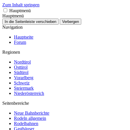
Zum Inhalt springen
Hauptmenü
Hauptmenü
In die Seitenleiste verschieben
Verbergen
Navigation
Hauptseite
Forum
Regionen
Nordtirol
Osttirol
Südtirol
Vorarlberg
Schweiz
Steiermark
Niederösterreich
Seitenbereiche
Neue Bahnberichte
Rodeln allgemein
Rodelbahnen
Gasthäuser