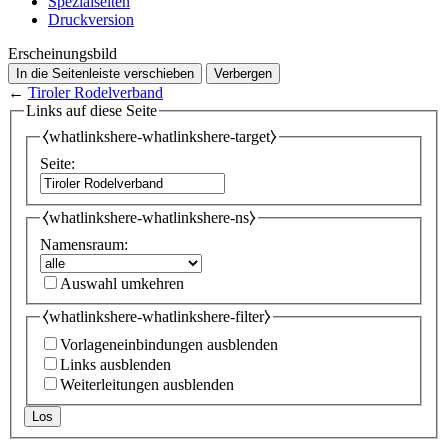
Spezialseiten
Druckversion
Erscheinungsbild
In die Seitenleiste verschieben
Verbergen
←
Tiroler Rodelverband
Links auf diese Seite
⧼whatlinkshere-whatlinkshere-target⧽
Seite:
⧼whatlinkshere-whatlinkshere-ns⧽
Namensraum:
Auswahl umkehren
⧼whatlinkshere-whatlinkshere-filter⧽
Vorlageneinbindungen ausblenden
Links ausblenden
Weiterleitungen ausblenden
Los