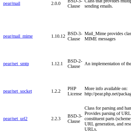
BSD-3-
Class that provides multip
pear/mail
2.0.0
Clause
sending emails.
BSD-3-
Mail_Mime provides class
pear/mail_mime
1.10.12
Clause
MIME messages
BSD-2-
pear/net_smtp
1.12.1
An implementation of th
Clause
PHP
More info available on:
pear/net_socket
1.2.2
License
http://pear.php.net/pack
Class for parsing and h
Provides parsing of URLs
BSD-3-
pear/net_url2
2.2.3
constituent parts (scheme,
Clause
URL generation, and reso
URLs.