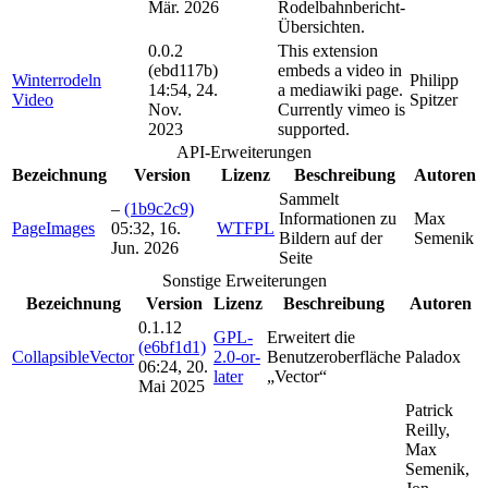
Mär. 2026
Rodelbahnbericht-
Übersichten.
0.0.2
This extension
(ebd117b)
embeds a video in
Winterrodeln
Philipp
14:54, 24.
a mediawiki page.
Video
Spitzer
Nov.
Currently vimeo is
2023
supported.
API-Erweiterungen
Bezeichnung
Version
Lizenz
Beschreibung
Autoren
Sammelt
–
(1b9c2c9)
Informationen zu
Max
PageImages
05:32, 16.
WTFPL
Bildern auf der
Semenik
Jun. 2026
Seite
Sonstige Erweiterungen
Bezeichnung
Version
Lizenz
Beschreibung
Autoren
0.1.12
GPL-
Erweitert die
(e6bf1d1)
CollapsibleVector
2.0-or-
Benutzeroberfläche
Paladox
06:24, 20.
later
„Vector“
Mai 2025
Patrick
Reilly,
Max
Semenik,