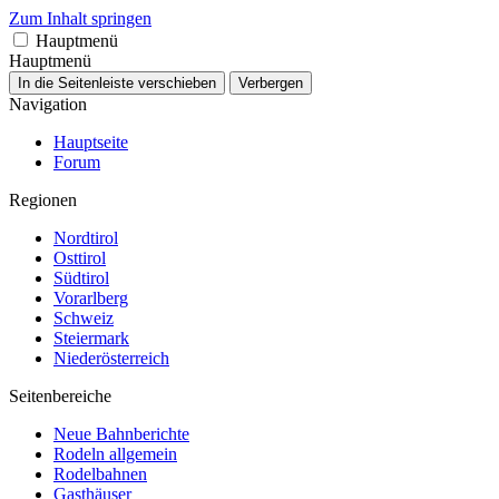
Zum Inhalt springen
Hauptmenü
Hauptmenü
In die Seitenleiste verschieben
Verbergen
Navigation
Hauptseite
Forum
Regionen
Nordtirol
Osttirol
Südtirol
Vorarlberg
Schweiz
Steiermark
Niederösterreich
Seitenbereiche
Neue Bahnberichte
Rodeln allgemein
Rodelbahnen
Gasthäuser