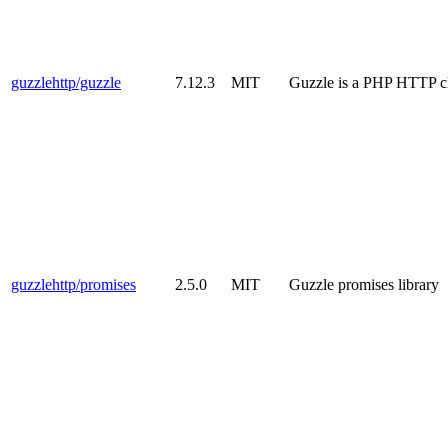
guzzlehttp/guzzle
7.12.3
MIT
Guzzle is a PHP HTTP cli
guzzlehttp/promises
2.5.0
MIT
Guzzle promises library