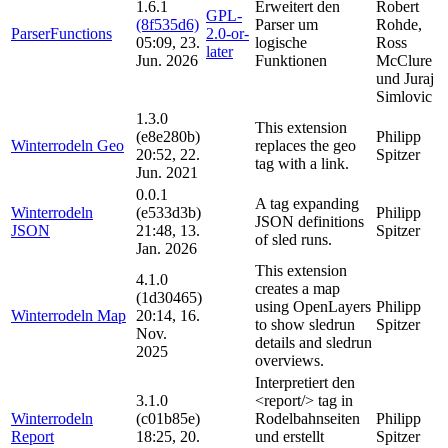
1.6.1
Erweitert den
Robert
GPL-
(8f535d6)
Parser um
Rohde,
ParserFunctions
2.0-or-
05:09, 23.
logische
Ross
later
Jun. 2026
Funktionen
McClure
und Juraj
Simlovic
1.3.0
This extension
(e8e280b)
Philipp
Winterrodeln Geo
replaces the geo
20:52, 22.
Spitzer
tag with a link.
Jun. 2021
0.0.1
A tag expanding
Winterrodeln
(e533d3b)
Philipp
JSON definitions
JSON
21:48, 13.
Spitzer
of sled runs.
Jan. 2026
This extension
4.1.0
creates a map
(1d30465)
using OpenLayers
Philipp
Winterrodeln Map
20:14, 16.
to show sledrun
Spitzer
Nov.
details and sledrun
2025
overviews.
Interpretiert den
3.1.0
<report/> tag in
Winterrodeln
(c01b85e)
Rodelbahnseiten
Philipp
Report
18:25, 20.
und erstellt
Spitzer