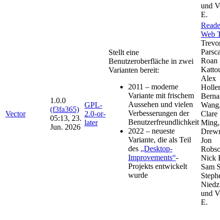
und V
E.
Reade
Web 
Trevo
Parsca
Stellt eine
Roan
Benutzeroberfläche in zwei
Katto
Varianten bereit:
Alex
2011 – moderne
Holle
Variante mit frischem
Berna
1.0.0
Aussehen und vielen
GPL-
Wang
(f3fa365)
Verbesserungen der
Vector
2.0-or-
Clare
05:13, 23.
Benutzerfreundlichkeit
later
Ming,
Jun. 2026
2022 – neueste
Drewn
Variante, die als Teil
Jon
des
„Desktop-
Robso
Improvements“
-
Nick 
Projekts entwickelt
Sam S
wurde
Steph
Niedzi
und V
E.