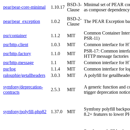
BSD-3-
Minimal set of PEAR core
pear/pear-core-minimal
1.10.17
Clause
as composer dependency
BSD-2-
pear/pear_exception
1.0.2
The PEAR Exception bas
Clause
Common Container Inter
psr/container
1.1.2
MIT
PSR-11)
psr/http-client
1.0.3
MIT
Common interface for HT
PSR-17: Common interfa
psr/http-factory
1.1.0
MIT
HTTP message factories
psr/http-message
1.1
MIT
Common interface for 
psr/log
1.1.4
MIT
Common interface for log
ralouphie/getallheaders
3.0.3
MIT
A polyfill for getallheade
symfony/deprecation-
A generic function and c
2.5.3
MIT
contracts
trigger deprecation notic
Symfony polyfill backp
symfony/polyfill-php82
1.37.0
MIT
8.2+ features to lower P