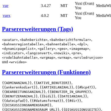
Yuxi (Evan)
vue
3.4.27
MIT
MediaWi
You
Yuxi (Evan)
vuex
4.0.2
MIT
MediaWi
You
Parsererweiterungen (Tags)
,
,
,
<avatar>
<bahnberichte>
<bahnberichtformular>
,
,
,
<bahnenregiontabelle>
<bahnentabelle>
<dpl>
,
,
,
,
<dynamicpagelist>
<gallery>
<geo>
<imagemap>
,
,
,
,
<indicator>
<langconvert>
<nowiki>
<pre>
,
,
,
<rodelbahntabelle>
<wrgmap>
<wrmap>
<wrsledrunjson>
und
<wrvideo>
Parsererweiterungen (Funktionen)
,
,
{{ADMINANZAHL}}
{{AKTIVE_BENUTZER}}
,
,
,
{{ankerenkodiert}}
{{ARTIKELANZAHL}}
{{#bcp47}}
,
,
{{BEARBEITUNGSANZAHL}}
{{BENUTZER_IN_GRUPPE}}
,
,
,
{{BENUTZERANZAHL}}
{{bidi}}
{{DATEIANZAHL}}
,
,
,
{{dateipfad}}
{{#datumsformat}}
{{#dir}}
,
{{DISKUSSIONSNAMENSRAUM}}
,
,
{{DISKUSSIONSNAMENSRAUM_URL}}
{{DISKUSSIONSSEITE}}