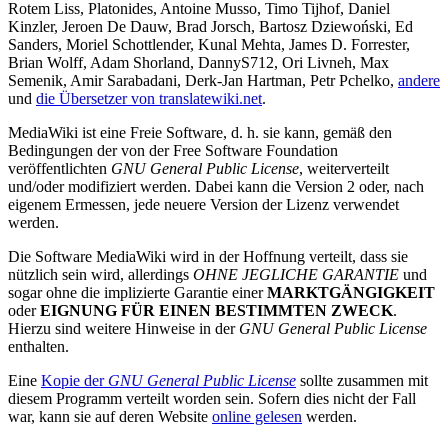
Rotem Liss, Platonides, Antoine Musso, Timo Tijhof, Daniel
Kinzler, Jeroen De Dauw, Brad Jorsch, Bartosz Dziewoński, Ed
Sanders, Moriel Schottlender, Kunal Mehta, James D. Forrester,
Brian Wolff, Adam Shorland, DannyS712, Ori Livneh, Max
Semenik, Amir Sarabadani, Derk-Jan Hartman, Petr Pchelko,
andere
und
die Übersetzer von translatewiki.net
.
MediaWiki ist eine Freie Software, d. h. sie kann, gemäß den
Bedingungen der von der Free Software Foundation
veröffentlichten
GNU General Public License
, weiterverteilt
und/oder modifiziert werden. Dabei kann die Version 2 oder, nach
eigenem Ermessen, jede neuere Version der Lizenz verwendet
werden.
Die Software MediaWiki wird in der Hoffnung verteilt, dass sie
nützlich sein wird, allerdings
OHNE JEGLICHE GARANTIE
und
sogar ohne die implizierte Garantie einer
MARKTGÄNGIGKEIT
oder
EIGNUNG FÜR EINEN BESTIMMTEN ZWECK
.
Hierzu sind weitere Hinweise in der
GNU General Public License
enthalten.
Eine
Kopie der
GNU General Public License
sollte zusammen mit
diesem Programm verteilt worden sein. Sofern dies nicht der Fall
war, kann sie auf deren Website
online gelesen
werden.