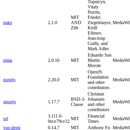
Tuputcyn,
Vitaly
Puzrin,
MIT
Friedel
pako
2.1.0
AND
Ziegelmayer,
MediaWi
Zlib
Kirill
Efimov,
Jean-loup
Gailly, and
Mark Adler
Eduardo San
pinia
2.0.16
MIT
Martin
MediaWi
Morote
OpenJS
Foundation
qunitjs
2.20.0
MIT
MediaWi
and other
contributors
Christian
BSD-3-
Johansen
sinonjs
1.17.7
MediaWi
Clause
and other
contributors
3.111.0-
Financial
url
MIT
MediaWi
0ece79ce32
Times
vue-demi
0.14.7
MIT
Anthony Fu
MediaWi