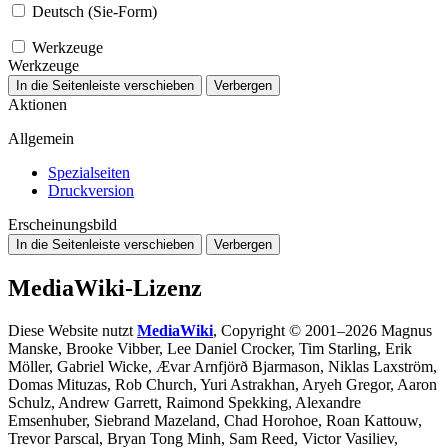
Deutsch (Sie-Form)
Werkzeuge
Werkzeuge
In die Seitenleiste verschieben
Verbergen
Aktionen
Allgemein
Spezialseiten
Druckversion
Erscheinungsbild
In die Seitenleiste verschieben
Verbergen
MediaWiki-Lizenz
Diese Website nutzt
MediaWiki
, Copyright © 2001–2026 Magnus
Manske, Brooke Vibber, Lee Daniel Crocker, Tim Starling, Erik
Möller, Gabriel Wicke, Ævar Arnfjörð Bjarmason, Niklas Laxström,
Domas Mituzas, Rob Church, Yuri Astrakhan, Aryeh Gregor, Aaron
Schulz, Andrew Garrett, Raimond Spekking, Alexandre
Emsenhuber, Siebrand Mazeland, Chad Horohoe, Roan Kattouw,
Trevor Parscal, Bryan Tong Minh, Sam Reed, Victor Vasiliev,