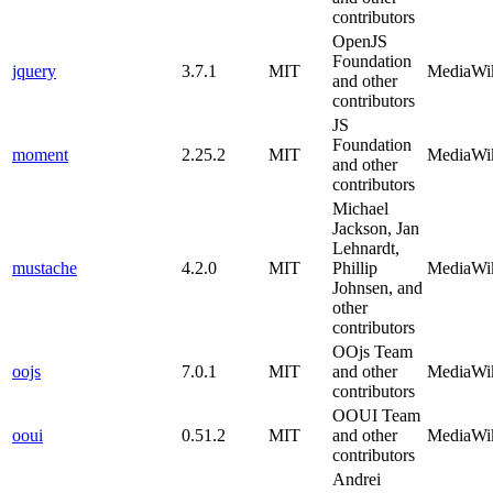
contributors
OpenJS
Foundation
jquery
3.7.1
MIT
MediaWi
and other
contributors
JS
Foundation
moment
2.25.2
MIT
MediaWi
and other
contributors
Michael
Jackson, Jan
Lehnardt,
mustache
4.2.0
MIT
Phillip
MediaWi
Johnsen, and
other
contributors
OOjs Team
oojs
7.0.1
MIT
and other
MediaWi
contributors
OOUI Team
ooui
0.51.2
MIT
and other
MediaWi
contributors
Andrei