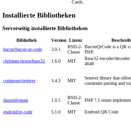
Cards.
Installierte Bibliotheken
Serverseitig installierte Bibliotheken
Bibliothek
Version
Lizenz
Beschrei
BSD-2-
BaconQrCode is a QR co
bacon/bacon-qr-code
3.0.1
Clause
PHP.
Base32 encoder/decoder
christian-riesen/base32
1.6.0
MIT
4648
Semver library that offers 
composer/semver
3.4.3
MIT
constraint parsing and va
BSD-2-
dasprid/enum
1.0.5
PHP 7.1 enum implement
Clause
endroid/qr-code
5.1.0
MIT
Endroid QR Code