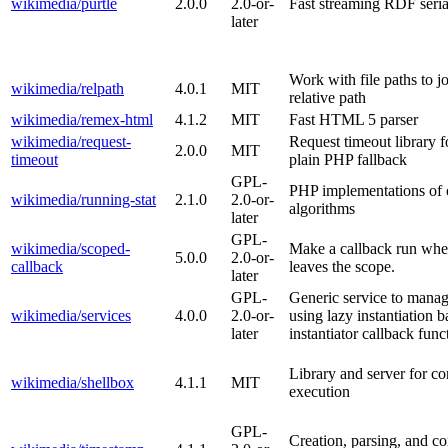
wikimedia/purtle
2.0.0
2.0-or-
Fast streaming RDF seria
later
Work with file paths to jo
wikimedia/relpath
4.0.1
MIT
relative path
wikimedia/remex-html
4.1.2
MIT
Fast HTML 5 parser
wikimedia/request-
Request timeout library 
2.0.0
MIT
timeout
plain PHP fallback
GPL-
PHP implementations of on
wikimedia/running-stat
2.1.0
2.0-or-
algorithms
later
GPL-
wikimedia/scoped-
Make a callback run wh
5.0.0
2.0-or-
callback
leaves the scope.
later
GPL-
Generic service to mana
wikimedia/services
4.0.0
2.0-or-
using lazy instantiation 
later
instantiator callback func
Library and server for co
wikimedia/shellbox
4.1.1
MIT
execution
GPL-
Creation, parsing, and c