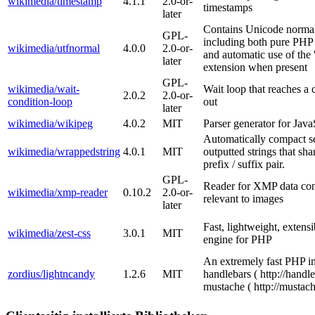
wikimedia/timestamp
4.1.1
2.0-or-
timestamps
later
Contains Unicode normali
GPL-
including both pure PHP
wikimedia/utfnormal
4.0.0
2.0-or-
and automatic use of the 
later
extension when present
GPL-
wikimedia/wait-
Wait loop that reaches a 
2.0.2
2.0-or-
condition-loop
out
later
wikimedia/wikipeg
4.0.2
MIT
Parser generator for Jav
Automatically compact se
wikimedia/wrappedstring
4.0.1
MIT
outputted strings that s
prefix / suffix pair.
GPL-
Reader for XMP data cont
wikimedia/xmp-reader
0.10.2
2.0-or-
relevant to images
later
Fast, lightweight, extens
wikimedia/zest-css
3.0.1
MIT
engine for PHP
An extremely fast PHP i
zordius/lightncandy
1.2.6
MIT
handlebars ( http://handl
mustache ( http://mustache