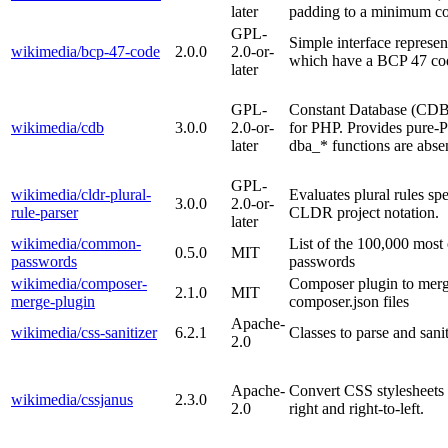
later
padding to a minimum c
GPL-
Simple interface represe
wikimedia/bcp-47-code
2.0.0
2.0-or-
which have a BCP 47 co
later
GPL-
Constant Database (CDB)
wikimedia/cdb
3.0.0
2.0-or-
for PHP. Provides pure-
later
dba_* functions are abse
GPL-
wikimedia/cldr-plural-
Evaluates plural rules spe
3.0.0
2.0-or-
rule-parser
CLDR project notation.
later
wikimedia/common-
List of the 100,000 mos
0.5.0
MIT
passwords
passwords
wikimedia/composer-
Composer plugin to merg
2.1.0
MIT
merge-plugin
composer.json files
Apache-
wikimedia/css-sanitizer
6.2.1
Classes to parse and san
2.0
Apache-
Convert CSS stylesheets 
wikimedia/cssjanus
2.3.0
2.0
right and right-to-left.