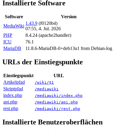
Installierte Software
Software
Version
1.43.9
(f0120b4)
MediaWiki
07:55, 4. Jul. 2026
PHP
8.4.24 (apache2handler)
ICU
76.1
MariaDB
11.8.6-MariaDB-0+deb13u1 from Debian-log
URLs der Einstiegspunkte
Einstiegspunkt
URL
Artikelpfad
/wiki/$1
Skriptpfad
/mediawiki
index.php
/mediawiki/index.php
api.php
/mediawiki/api.php
rest.php
/mediawiki/rest.php
Installierte Benutzeroberflächen