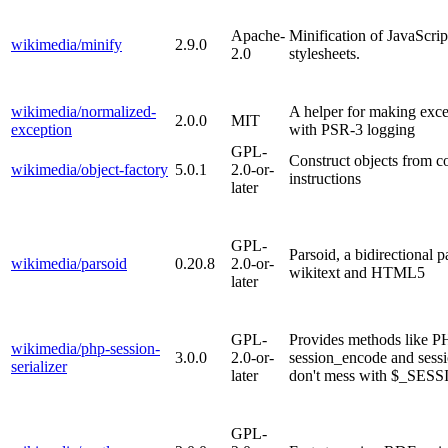
Apache-
Minification of JavaScri
wikimedia/minify
2.9.0
2.0
stylesheets.
wikimedia/normalized-
A helper for making exce
2.0.0
MIT
exception
with PSR-3 logging
GPL-
Construct objects from c
wikimedia/object-factory
5.0.1
2.0-or-
instructions
later
GPL-
Parsoid, a bidirectional 
wikimedia/parsoid
0.20.8
2.0-or-
wikitext and HTML5
later
GPL-
Provides methods like P
wikimedia/php-session-
3.0.0
2.0-or-
session_encode and sess
serializer
later
don't mess with $_SES
GPL-