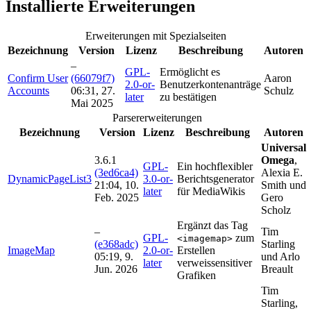
Installierte Erweiterungen
Erweiterungen mit Spezialseiten
Bezeichnung
Version
Lizenz
Beschreibung
Autoren
–
GPL-
Ermöglicht es
Confirm User
(66079f7)
Aaron
2.0-or-
Benutzerkontenanträge
Accounts
06:31, 27.
Schulz
later
zu bestätigen
Mai 2025
Parsererweiterungen
Bezeichnung
Version
Lizenz
Beschreibung
Autoren
Universal
3.6.1
Omega
,
GPL-
Ein hochflexibler
(3ed6ca4)
Alexia E.
DynamicPageList3
3.0-or-
Berichtsgenerator
21:04, 10.
Smith und
later
für MediaWikis
Feb. 2025
Gero
Scholz
Ergänzt das Tag
–
Tim
GPL-
zum
<imagemap>
(e368adc)
Starling
ImageMap
2.0-or-
Erstellen
05:19, 9.
und Arlo
later
verweissensitiver
Jun. 2026
Breault
Grafiken
Tim
Starling,