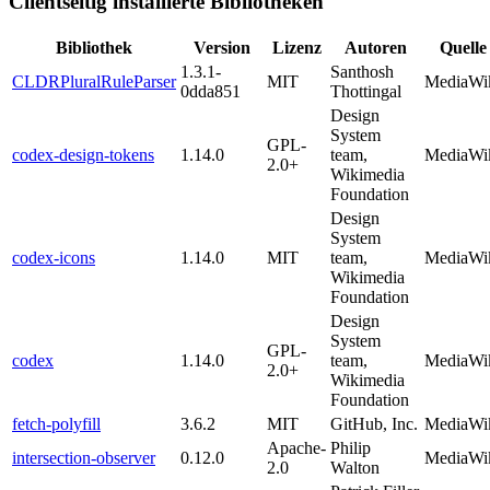
Clientseitig installierte Bibliotheken
Bibliothek
Version
Lizenz
Autoren
Quelle
1.3.1-
Santhosh
CLDRPluralRuleParser
MIT
MediaWi
0dda851
Thottingal
Design
System
GPL-
codex-design-tokens
1.14.0
team,
MediaWi
2.0+
Wikimedia
Foundation
Design
System
codex-icons
1.14.0
MIT
team,
MediaWi
Wikimedia
Foundation
Design
System
GPL-
codex
1.14.0
team,
MediaWi
2.0+
Wikimedia
Foundation
fetch-polyfill
3.6.2
MIT
GitHub, Inc.
MediaWi
Apache-
Philip
intersection-observer
0.12.0
MediaWi
2.0
Walton