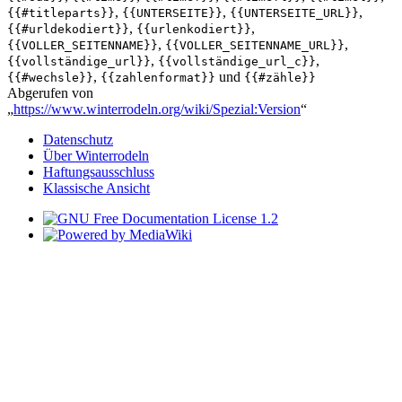
,
,
,
{{#titleparts}}
{{UNTERSEITE}}
{{UNTERSEITE_URL}}
,
,
{{#urldekodiert}}
{{urlenkodiert}}
,
,
{{VOLLER_SEITENNAME}}
{{VOLLER_SEITENNAME_URL}}
,
,
{{vollständige_url}}
{{vollständige_url_c}}
,
und
{{#wechsle}}
{{zahlenformat}}
{{#zähle}}
Abgerufen von
„
https://www.winterrodeln.org/wiki/Spezial:Version
“
Datenschutz
Über Winterrodeln
Haftungsausschluss
Klassische Ansicht