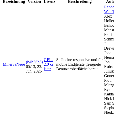
Bezeichnung
Version
Lizenz
Beschreibung
Aut
Reade
Web 
Alex
Holle
Bahod
Mansu
Floria
Schmi
Jan
Drewn
Joaqu
–
Herna
GPL-
Stellt eine responsive und für
(b4b36b5)
Jon
MinervaNeue
2.0-or-
mobile Endgeräte geeignete
05:13, 23.
Robso
later
Benutzeroberfläche bereit
Jun. 2026
Julius
Goner
Piotr
Miazg
Ryan
Kaldar
Nick 
Sam S
Steph
Niedzi