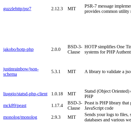
PSR-7 message implement
guzzlehttp/psr7
2.12.3
MIT
provides common utility
BSD-3-
HOTP simplifies One Ti
jakobo/hotp-php
2.0.0
Clause
systems for PHP Authent
justinrainbow/json-
5.3.1
MIT
A library to validate a j
schema
Statsd (Object Oriented) c
liuggio/statsd-php-client
1.0.18
MIT
PHP
BSD-3-
Peast is PHP library that
mck89/peast
1.17.4
Clause
JavaScript code
Sends your logs to files, 
monolog/monolog
2.9.3
MIT
databases and various we