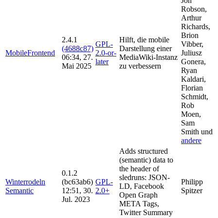
Jon
Robson,
Arthur
Richards,
Brion
2.4.1
Hilft, die mobile
GPL-
Vibber,
(4688c87)
Darstellung einer
MobileFrontend
2.0-or-
Juliusz
06:34, 27.
MediaWiki-Instanz
later
Gonera,
Mai 2025
zu verbessern
Ryan
Kaldari,
Florian
Schmidt,
Rob
Moen,
Sam
Smith und
andere
Adds structured
(semantic) data to
the header of
0.1.2
sledruns: JSON-
Winterrodeln
(bc63ab6)
GPL-
Philipp
LD, Facebook
Semantic
12:51, 30.
2.0+
Spitzer
Open Graph
Jul. 2023
META Tags,
Twitter Summary