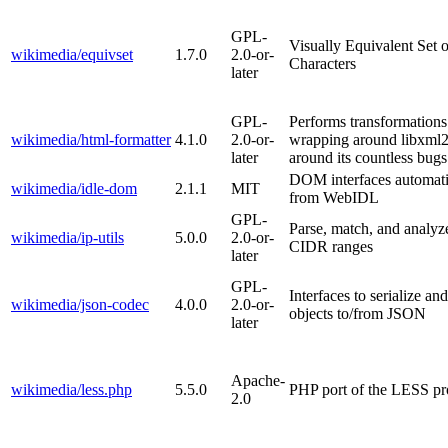
GPL-
Visually Equivalent Set
wikimedia/equivset
1.7.0
2.0-or-
Characters
later
GPL-
Performs transformatio
wikimedia/html-formatter
4.1.0
2.0-or-
wrapping around libxml
later
around its countless bugs
DOM interfaces automati
wikimedia/idle-dom
2.1.1
MIT
from WebIDL
GPL-
Parse, match, and analyz
wikimedia/ip-utils
5.0.0
2.0-or-
CIDR ranges
later
GPL-
Interfaces to serialize an
wikimedia/json-codec
4.0.0
2.0-or-
objects to/from JSON
later
Apache-
wikimedia/less.php
5.5.0
PHP port of the LESS pr
2.0