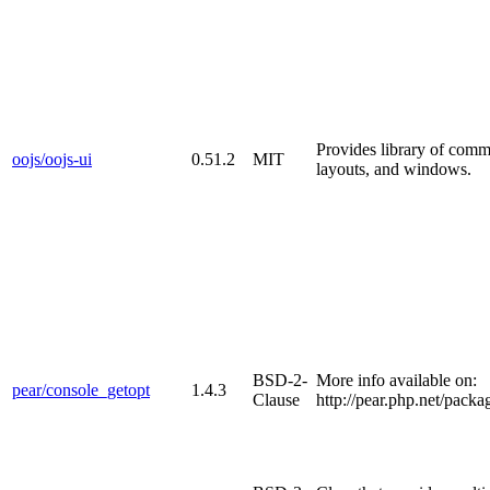
Provides library of com
oojs/oojs-ui
0.51.2
MIT
layouts, and windows.
BSD-2-
More info available on:
pear/console_getopt
1.4.3
Clause
http://pear.php.net/pack