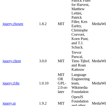
Patrick Filler
for Harvest,
Matthew
Lettini,
Patrick
Filler, Ken
jquery.chosen
1.8.2
MIT
MediaWi
Earley,
Christophe
Coevoet,
Koen Punt,
and T.J.
Schuck.
Trevor
Parscal,
jquery.client
3.0.0
MIT
Timo Tijhof,
MediaWi
and Roan
Kattouw
MIT
Language
OR
Engineering
jquery.i18n
1.0.10
GPL-
team,
MediaWi
2.0-or-
Wikimedia
later
Foundation
OpenJS
Foundation
jquery.ui
1.9.2
MIT
MediaWi
and other