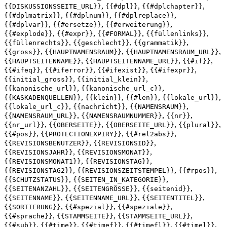
,
,
,
{{DISKUSSIONSSEITE_URL}}
{{#dpl}}
{{#dplchapter}}
,
,
,
{{#dplmatrix}}
{{#dplnum}}
{{#dplreplace}}
,
,
,
{{#dplvar}}
{{#ersetze}}
{{#erweiterung}}
,
,
,
,
{{#explode}}
{{#expr}}
{{#FORMAL}}
{{füllenlinks}}
,
,
,
{{füllenrechts}}
{{geschlecht}}
{{grammatik}}
,
,
,
{{gross}}
{{HAUPTNAMENSRAUM}}
{{HAUPTNAMENSRAUM_URL}}
,
,
,
{{HAUPTSEITENNAME}}
{{HAUPTSEITENNAME_URL}}
{{#if}}
,
,
,
,
{{#ifeq}}
{{#iferror}}
{{#ifexist}}
{{#ifexpr}}
,
,
{{initial_gross}}
{{initial_klein}}
,
,
{{kanonische_url}}
{{kanonische_url_c}}
,
,
,
,
{{KASKADENQUELLEN}}
{{klein}}
{{#len}}
{{lokale_url}}
,
,
,
{{lokale_url_c}}
{{nachricht}}
{{NAMENSRAUM}}
,
,
,
{{NAMENSRAUM_URL}}
{{NAMENSRAUMNUMMER}}
{{nr}}
,
,
,
,
{{nr_url}}
{{OBERSEITE}}
{{OBERSEITE_URL}}
{{plural}}
,
,
,
{{#pos}}
{{PROTECTIONEXPIRY}}
{{#rel2abs}}
,
,
{{REVISIONSBENUTZER}}
{{REVISIONSID}}
,
,
{{REVISIONSJAHR}}
{{REVISIONSMONAT}}
,
,
{{REVISIONSMONAT1}}
{{REVISIONSTAG}}
,
,
,
{{REVISIONSTAG2}}
{{REVISIONSZEITSTEMPEL}}
{{#rpos}}
,
,
{{SCHUTZSTATUS}}
{{SEITEN_IN_KATEGORIE}}
,
,
,
{{SEITENANZAHL}}
{{SEITENGRÖSSE}}
{{seitenid}}
,
,
,
{{SEITENNAME}}
{{SEITENNAME_URL}}
{{SEITENTITEL}}
,
,
,
{{SORTIERUNG}}
{{#spezial}}
{{#speziale}}
,
,
,
{{#sprache}}
{{STAMMSEITE}}
{{STAMMSEITE_URL}}
,
,
,
,
,
{{#sub}}
{{#time}}
{{#timef}}
{{#timefl}}
{{#timel}}