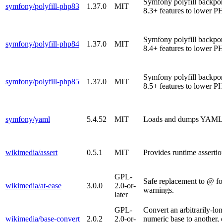
Symfony polyfill backp
symfony/polyfill-php83
1.37.0
MIT
8.3+ features to lower P
Symfony polyfill backp
symfony/polyfill-php84
1.37.0
MIT
8.4+ features to lower P
Symfony polyfill backp
symfony/polyfill-php85
1.37.0
MIT
8.5+ features to lower P
symfony/yaml
5.4.52
MIT
Loads and dumps YAML 
wikimedia/assert
0.5.1
MIT
Provides runtime asserti
GPL-
Safe replacement to @ fo
wikimedia/at-ease
3.0.0
2.0-or-
warnings.
later
GPL-
Convert an arbitrarily-lo
wikimedia/base-convert
2.0.2
2.0-or-
numeric base to another, 