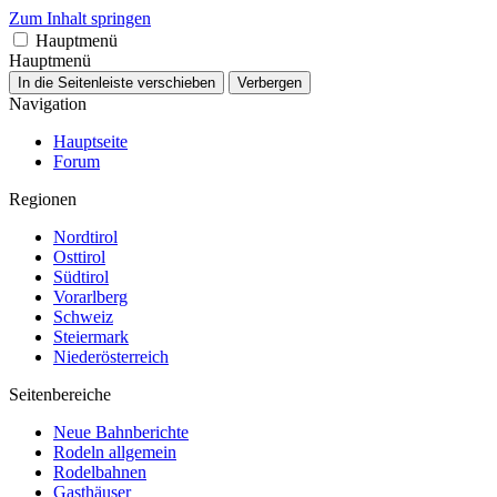
Zum Inhalt springen
Hauptmenü
Hauptmenü
In die Seitenleiste verschieben
Verbergen
Navigation
Hauptseite
Forum
Regionen
Nordtirol
Osttirol
Südtirol
Vorarlberg
Schweiz
Steiermark
Niederösterreich
Seitenbereiche
Neue Bahnberichte
Rodeln allgemein
Rodelbahnen
Gasthäuser