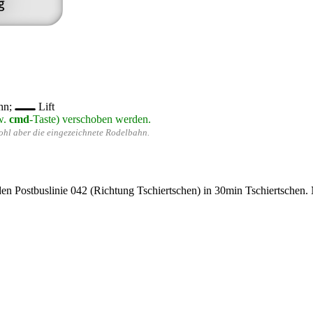
hn;
Lift
w.
cmd
-Taste) verschoben werden.
wohl aber die eingezeichnete Rodelbahn.
n Postbuslinie 042 (Richtung Tschiertschen) in 30min Tschiertschen.