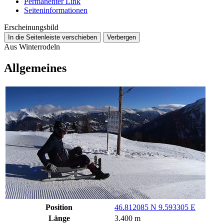
Permanenter Link
Seiten­­informationen
Erscheinungsbild
In die Seitenleiste verschieben
Verbergen
Aus Winterrodeln
Allgemeines
Position
46.812085 N 9.593305 E
Länge
3.400 m