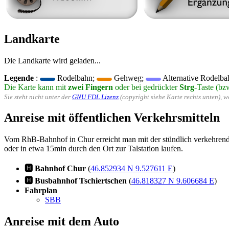
Landkarte
Die Landkarte wird geladen...
Legende
:
Rodelbahn;
Gehweg;
Alternative Rodelba
Die Karte kann mit
zwei Fingern
oder bei gedrückter
Strg
-Taste (bz
Sie steht nicht unter der
GNU FDL Lizenz
(copyright siehe Karte rechts unten), 
Anreise mit öffentlichen Verkehrsmitteln
Vom RhB-Bahnhof in Chur erreicht man mit der stündlich verkehrende
oder in etwa 15min durch den Ort zur Talstation laufen.
🅷 Bahnhof Chur
(
46.852934 N 9.527611 E
)
🅷 Busbahnhof Tschiertschen
(
46.818327 N 9.606684 E
)
Fahrplan
SBB
Anreise mit dem Auto