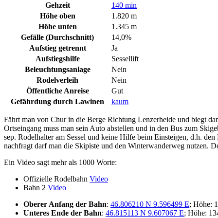
Gehzeit
140 min
Höhe oben
1.820 m
Höhe unten
1.345 m
Gefälle (Durchschnitt)
14,0%
Aufstieg getrennt
Ja
Aufstiegshilfe
Sessellift
Beleuchtungsanlage
Nein
Rodelverleih
Nein
Öffentliche Anreise
Gut
Gefährdung durch Lawinen
kaum
Fährt man von Chur in die Berge Richtung Lenzerheide und biegt dan
Ortseingang muss man sein Auto abstellen und in den Bus zum Skigebie
sep. Rodelhalter am Sessel und keine Hilfe beim Einsteigen, d.h. den
nachfragt darf man die Skipiste und den Winterwanderweg nutzen. Dort 
Ein Video sagt mehr als 1000 Worte:
Offizielle Rodelbahn
Video
Bahn 2
Video
Oberer Anfang der Bahn
:
46.806210 N 9.596499 E
; Höhe: 
Unteres Ende der Bahn
:
46.815113 N 9.607067 E
; Höhe: 1