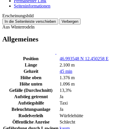
Permanenter Link
Seiten­­informationen
Erscheinungsbild
In die Seitenleiste verschieben
Verbergen
Aus Winterrodeln
Allgemeines
Position
46.993548 N 12.450258 E
Länge
2.100 m
Gehzeit
45 min
Höhe oben
1.376 m
Höhe unten
1.096 m
Gefälle (Durchschnitt)
13,3%
Aufstieg getrennt
Ja
Aufstiegshilfe
Taxi
Beleuchtungsanlage
Ja
Rodelverleih
Würfelehütte
Öffentliche Anreise
Schlecht
Gefährdung durch Lawinen
kaum