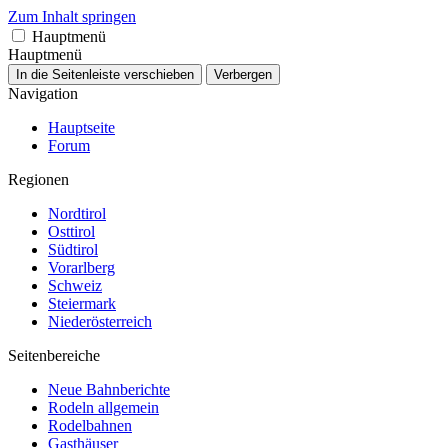
Zum Inhalt springen
Hauptmenü
Hauptmenü
In die Seitenleiste verschieben
Verbergen
Navigation
Hauptseite
Forum
Regionen
Nordtirol
Osttirol
Südtirol
Vorarlberg
Schweiz
Steiermark
Niederösterreich
Seitenbereiche
Neue Bahnberichte
Rodeln allgemein
Rodelbahnen
Gasthäuser