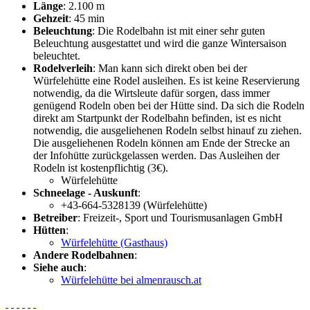
Länge
: 2.100 m
Gehzeit
: 45 min
Beleuchtung
: Die Rodelbahn ist mit einer sehr guten
Beleuchtung ausgestattet und wird die ganze Wintersaison
beleuchtet.
Rodelverleih
: Man kann sich direkt oben bei der
Würfelehütte eine Rodel ausleihen. Es ist keine Reservierung
notwendig, da die Wirtsleute dafür sorgen, dass immer
genügend Rodeln oben bei der Hütte sind. Da sich die Rodeln
direkt am Startpunkt der Rodelbahn befinden, ist es nicht
notwendig, die ausgeliehenen Rodeln selbst hinauf zu ziehen.
Die ausgeliehenen Rodeln können am Ende der Strecke an
der Infohütte zurückgelassen werden. Das Ausleihen der
Rodeln ist kostenpflichtig (3€).
Würfelehütte
Schneelage - Auskunft
:
+43-664-5328139 (Würfelehütte)
Betreiber
: Freizeit-, Sport und Tourismusanlagen GmbH
Hütten
:
Würfelehütte (Gasthaus)
Andere Rodelbahnen
:
Siehe auch
:
Würfelehütte bei almenrausch.at