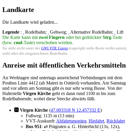
Landkarte
Die Landkarte wird geladen...
Legende
:
Rodelbahn;
Gehweg;
Alternative Rodelbahn;
Lift
Die Karte kann mit
zwei Fingern
oder bei gedrückter
Strg
-Taste
(bzw.
cmd
-Taste) verschoben werden.
Sie steht nicht unter der
GNU FDL Lizenz
(copyright siehe Karte rechts unten),
wohl aber die eingezeichnete Rodelbahn.
Anreise mit öffentlichen Verkehrsmitteln
An Werktagen sind untertags ausreichend Verbindungen mit dem
Postbus Linie 4412 (ab Matrei in Osttirol) vorhanden. Am Samstag
und vor allem am Sonntag gibt es nur sehr wenig Busse. Von der
Haltestelle
Virgen Kirche
geht es dann rund 1100 m bis zum
Rodelbahnende, wobei diese Strecke abwärts fällt.
🅷 Virgen Kirche
(
47.003318 N 12.457332 E
)
Fußweg: 1135 m (13 min)
VVT-Auskunft:
Abfahrtsmonitor
,
Hinfahrt
,
Rückfahrt
Bus 951
: ⇄ Prägraten a. G. Hinterbichl (13x, 12x),