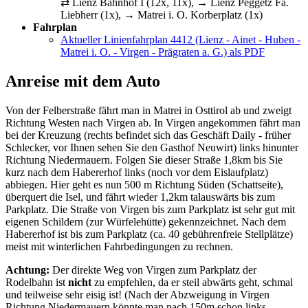
⇄ Lienz Bahnhof I (12x, 11x), → Lienz Peggetz Fa.
Liebherr (1x), → Matrei i. O. Korberplatz (1x)
Fahrplan
Aktueller Linienfahrplan 4412 (Lienz - Ainet - Huben -
Matrei i. O. - Virgen - Prägraten a. G.) als PDF
Anreise mit dem Auto
Von der Felberstraße fährt man in Matrei in Osttirol ab und zweigt
Richtung Westen nach Virgen ab. In Virgen angekommen fährt man
bei der Kreuzung (rechts befindet sich das Geschäft Daily - früher
Schlecker, vor Ihnen sehen Sie den Gasthof Neuwirt) links hinunter
Richtung Niedermauern. Folgen Sie dieser Straße 1,8km bis Sie
kurz nach dem Habererhof links (noch vor dem Eislaufplatz)
abbiegen. Hier geht es nun 500 m Richtung Süden (Schattseite),
überquert die Isel, und fährt wieder 1,2km talauswärts bis zum
Parkplatz. Die Straße von Virgen bis zum Parkplatz ist sehr gut mit
eigenen Schildern (zur Würfelehütte) gekennzeichnet. Nach dem
Habererhof ist bis zum Parkplatz (ca. 40 gebührenfreie Stellplätze)
meist mit winterlichen Fahrbedingungen zu rechnen.
Achtung:
Der direkte Weg von Virgen zum Parkplatz der
Rodelbahn ist
nicht
zu empfehlen, da er steil abwärts geht, schmal
und teilweise sehr eisig ist! (Nach der Abzweigung in Virgen
Richtung Niedermauern könnte man nach 150m schon links